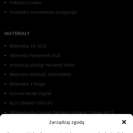
Polityka Cookies
Formularz zamówienia wstępnego
MATERIAŁY
Biblioteka SIS 2025
Biblioteka Novamind 2025
Instrukcja obsługi Novamid Video
Biblioteka EXOCAD NOVAMIND
Biblioteka 3 Shape
Exocad Model Digital
BLX LIBRARY EXOCAD
Biblioteka dla Exocad-Dentium Dynamic Ti-base AS11
Biblioteka dla Dental Wings
Zarządzaj zgodą
Biblioteka dla Exocad