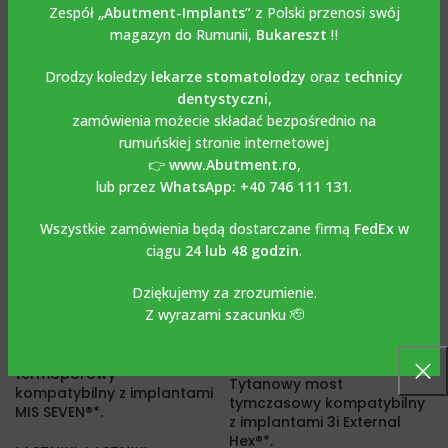
CONNECTION®*.
Zespół
„Abutment-Implants”
z Polski przenosi swój
ŁĄCZNIKI
,
ŁĄCZNIKI
magazyn do Rumunii,
Bukareszt
‼️
TYMCZASOWE
ŁĄCZNIKI
,
ŁĄCZNIKI
€
29.00
TYMCZASOWE
Drodzy koledzy
lekarze stomatolodzy
oraz
technicy
€
29.00
dentystyczni
,
zamówienia możecie składać bezpośrednio na
rumuńskiej stronie internetowej
👉
www.Abutment.ro
,
lub przez
WhatsApp: +40 746 111 131
.
Wszystkie zamówienia będą dostarczane firmą
FedEx
w
ciągu
24 lub 48 godzin
.
Dziękujemy za zrozumienie.
Z wyrazami szacunku 🫡
Tytanowy most
termoporowy
Tytanowy most
kompatybilny z implantami
tymczasowy kompatybilny
MIS SEVEN®*.
z implantami 3i External
Hex®*.