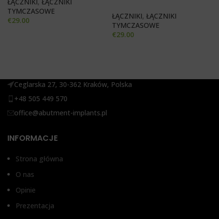
ŁĄCZNIKI
,
ŁĄCZNIKI
TYMCZASOWE
ŁĄCZNIKI
,
ŁĄCZNIKI
€
29.00
TYMCZASOWE
€
29.00
Ceglarska 27, 30-362 Kraków, Polska
+48 505 449 570
office@abutment-implants.pl
INFORMACJE
Strona główna
O nas
Opinie
Prezentacja