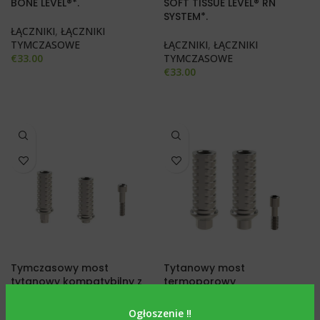
BONE LEVEL®*.
SOFT TISSUE LEVEL® RN
SYSTEM*.
ŁĄCZNIKI
,
ŁĄCZNIKI
TYMCZASOWE
ŁĄCZNIKI
,
ŁĄCZNIKI
€
33.00
TYMCZASOWE
€
33.00
Tymczasowy most
Tytanowy most
tytanowy kompatybilny z
termoporowy
implantami XIVE FRIALIT®
kompatybilny z implantami
DENTSPLY*.
ALPHA BIO INTERNAL HEX
Ogłoszenie ‼️