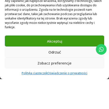
Aby zapewnić jak najlepsze wrażenia, korzystamy z technologii, takich
jak pliki cookie, do przechowywania i/lub uzyskiwania dostępu do
Exocad Novamaind library 3.2
informacji o urządzeniu. Zgoda na te technologie pozwoli nam
3Shape 2024 Library
przetwarzać dane, takie jak zachowanie podczas przeglądania lub
unikalne identyfikatory na tej stronie. Brak wyrażenia zgody lub
Exocad 2024 Library
wycofanie zgody może niekorzystnie wpłynąć na niektóre cechy i
funkcje.
Novamind bredent blueski 2025
Genius Ti-Base Library Exocad Novamaind 2024
Akceptuj
Odrzuć
© 2024 Abutment Implants PL. All rights reserved
Zobacz preferencje
0
Polityka ciasteczek
Oświadczenie o prywatności
Filters
Ulubione
Cart
Klient
Menu