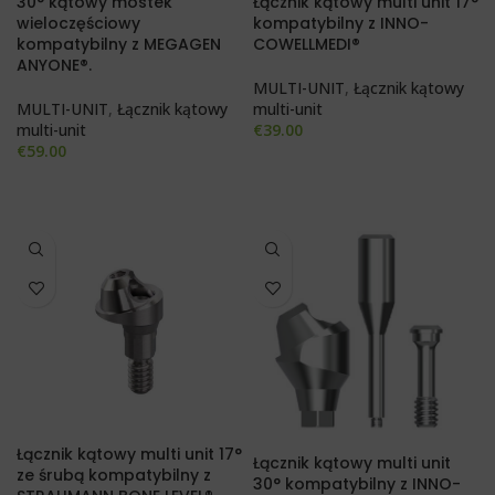
30° kątowy mostek
Łącznik kątowy multi unit 17°
wieloczęściowy
kompatybilny z INNO-
kompatybilny z MEGAGEN
COWELLMEDI®
ANYONE®.
MULTI-UNIT
,
Łącznik kątowy
MULTI-UNIT
,
Łącznik kątowy
multi-unit
multi-unit
€
39.00
€
59.00
Łącznik kątowy multi unit 17°
Łącznik kątowy multi unit
ze śrubą kompatybilny z
30° kompatybilny z INNO-