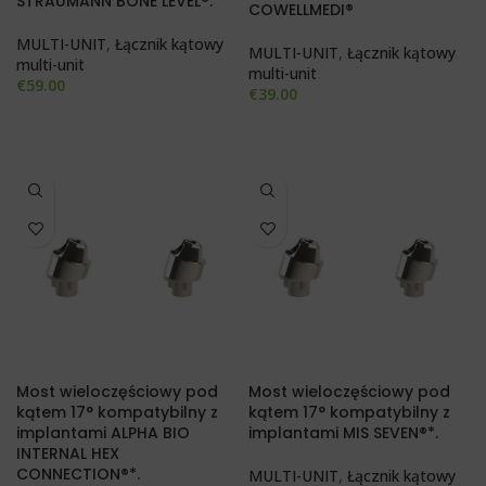
STRAUMANN BONE LEVEL®.
COWELLMEDI®
MULTI-UNIT
,
Łącznik kątowy
MULTI-UNIT
,
Łącznik kątowy
multi-unit
multi-unit
€
59.00
€
39.00
Most wieloczęściowy pod
Most wieloczęściowy pod
kątem 17° kompatybilny z
kątem 17° kompatybilny z
implantami ALPHA BIO
implantami MIS SEVEN®*.
INTERNAL HEX
CONNECTION®*.
MULTI-UNIT
,
Łącznik kątowy