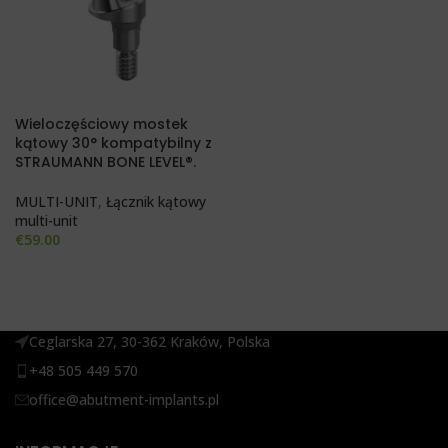
Wieloczęściowy mostek
kątowy 30° kompatybilny z
STRAUMANN BONE LEVEL®.
MULTI-UNIT
,
Łącznik kątowy
multi-unit
€
59.00
Ceglarska 27, 30-362 Kraków, Polska
+48 505 449 570
office@abutment-implants.pl