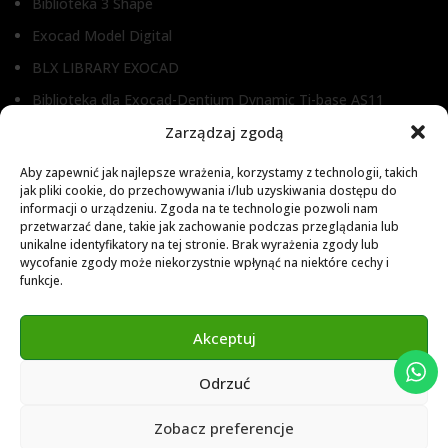
Biblioteka 3 Shape
Exocad Model Digital
BLX LIBRARY EXOCAD
Biblioteka dla Exocad-Dentium Dynamic Ti-base AS11
Zarządzaj zgodą
Biblioteka dla Dental Wings
Biblioteka dla Exocad
Aby zapewnić jak najlepsze wrażenia, korzystamy z technologii, takich
jak pliki cookie, do przechowywania i/lub uzyskiwania dostępu do
Exocad Novamaind library 3.2
informacji o urządzeniu. Zgoda na te technologie pozwoli nam
przetwarzać dane, takie jak zachowanie podczas przeglądania lub
3Shape 2024 Library
unikalne identyfikatory na tej stronie. Brak wyrażenia zgody lub
Exocad 2024 Library
wycofanie zgody może niekorzystnie wpłynąć na niektóre cechy i
funkcje.
Novamind bredent blueski 2025
Genius Ti-Base Library Exocad Novamaind 2024
Akceptuj
Odrzuć
© 2024 Abutment Implants PL. All rights reserved
Zobacz preferencje