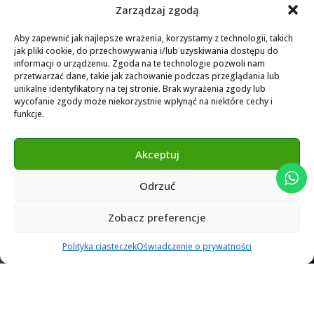
Zarządzaj zgodą
UŻYTECZNY
Aby zapewnić jak najlepsze wrażenia, korzystamy z technologii, takich
Dostawa
jak pliki cookie, do przechowywania i/lub uzyskiwania dostępu do
Przypadki kliniczne
informacji o urządzeniu. Zgoda na te technologie pozwoli nam
przetwarzać dane, takie jak zachowanie podczas przeglądania lub
Prywatność danych osobistych
unikalne identyfikatory na tej stronie. Brak wyrażenia zgody lub
wycofanie zgody może niekorzystnie wpłynąć na niektóre cechy i
Polityka prywatności
funkcje.
Polityka Cookies
Formularz zamówienia wstępnego
Akceptuj
Odrzuć
MATERIAŁY
Zobacz preferencje
Biblioteka SIS 2025
0
Polityka ciasteczek
Oświadczenie o prywatności
Filters
Ulubione
Cart
Klient
Menu
Biblioteka Novamind 2025
Instrukcja obsługi Novamid Video
Biblioteka EXOCAD NOVAMIND