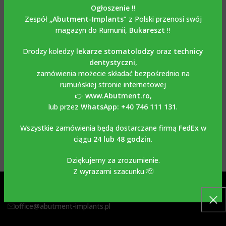
Ogłoszenie ‼️
Zespół
„Abutment-Implants”
z Polski przenosi swój
magazyn do Rumunii,
Bukareszt
‼️
Drodzy koledzy
lekarze stomatolodzy
oraz
technicy
dentystyczni
,
zamówienia możecie składać bezpośrednio na
rumuńskiej stronie internetowej
👉
www.Abutment.ro
,
lub przez
WhatsApp: +40 746 111 131
.
Wszystkie zamówienia będą dostarczane firmą
FedEx
w
ciągu
24 lub 48 godzin
.
Dziękujemy za zrozumienie.
Z wyrazami szacunku 🫡
Ceglarska 27, 30-362 Kraków, Polska
+48 505 449 570
office@abutment-implants.pl