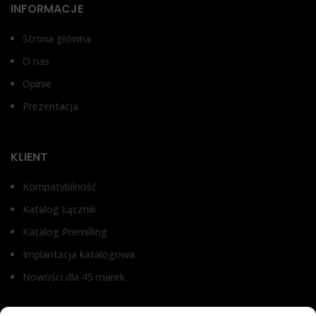
INFORMACJE
Strona główna
O nas
Opinie
Prezentacja
KLIENT
Kompatybilność
Katalog Łącznik
Katalog Premilling
Implantacja katalogowa
Nowości dla 45 marek