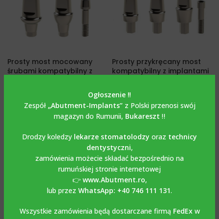
Prosty most mocowany
Prosty przykręcany most
śrubami kompatybilny z
kompatybilny z implantami
implantami Implantium-
Bredent BLUE SKY®*.
Dentium®*.
Ogłoszenie ‼️
ŁĄCZNIKI
,
ŁĄCZNIKI PROSTE
Zespół
„Abutment-Implants”
z Polski przenosi swój
ŁĄCZNIKI
,
ŁĄCZNIKI PROSTE
€
29.00
magazyn do Rumunii,
Bukareszt
‼️
€
26.00
Drodzy koledzy
lekarze stomatolodzy
oraz
technicy
dentystyczni
,
zamówienia możecie składać bezpośrednio na
rumuńskiej stronie internetowej
👉
www.Abutment.ro
,
lub przez
WhatsApp: +40 746 111 131
.
Wszystkie zamówienia będą dostarczane firmą
FedEx
w