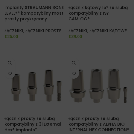
implanty STRAUMANN BONE
Łącznik kątowy 15° ze śrubą
LEVEL®* kompatybilny most
kompatybilny z ISY
prosty przykręcany
CAMLOG®
ŁĄCZNIKI
,
ŁĄCZNIKI PROSTE
ŁĄCZNIKI
,
ŁĄCZNIKI KĄTOWE
€
26.00
€
39.00
Łącznik prosty ze śrubą
Łącznik prosty ze śrubą
kompatybilny z 3i External
kompatybilny z ALPHA BIO
Hex® implants*
INTERNAL HEX CONNECTION®