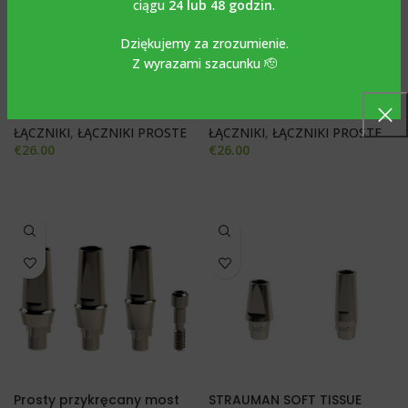
ciągu
24 lub 48 godzin
.
Dziękujemy za zrozumienie.
Prosty przykręcany most
Prosty przykręcany most
Z wyrazami szacunku 🫡
kompatybilny z implantami
kompatybilny z implantami
Megagen anyridge series®*.
NOBEL ACTIVE®*.
ŁĄCZNIKI
,
ŁĄCZNIKI PROSTE
ŁĄCZNIKI
,
ŁĄCZNIKI PROSTE
€
26.00
€
26.00
Prosty przykręcany most
STRAUMAN SOFT TISSUE