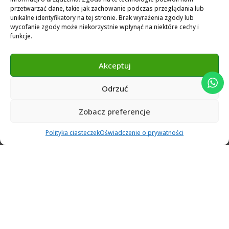
przetwarzać dane, takie jak zachowanie podczas przeglądania lub
3Shape 2024 Library
unikalne identyfikatory na tej stronie. Brak wyrażenia zgody lub
Exocad 2024 Library
wycofanie zgody może niekorzystnie wpłynąć na niektóre cechy i
funkcje.
Novamind bredent blueski 2025
Genius Ti-Base Library Exocad Novamaind 2024
Akceptuj
Odrzuć
© 2024 Abutment Implants PL. All rights reserved
Zobacz preferencje
0
Polityka ciasteczek
Oświadczenie o prywatności
Filters
Ulubione
Cart
Klient
Menu