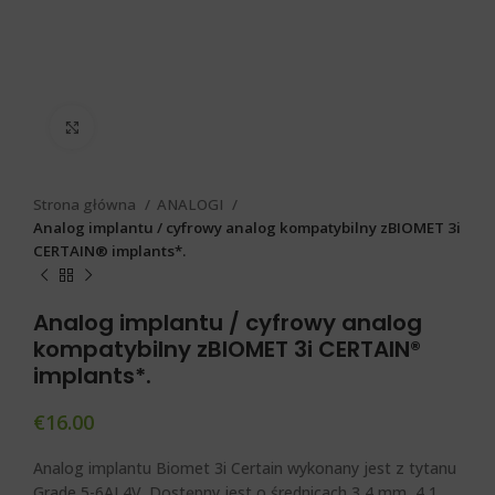
Click to enlarge
Strona główna
ANALOGI
Analog implantu / cyfrowy analog kompatybilny zBIOMET 3i
CERTAIN® implants*.
Analog implantu / cyfrowy analog
kompatybilny zBIOMET 3i CERTAIN®
implants*.
€
16.00
Analog implantu Biomet 3i Certain wykonany jest z tytanu
Grade 5-6AL4V. Dostępny jest o średnicach 3,4 mm, 4,1