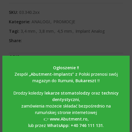
SKU:
03.340.2xx
Kategorie:
ANALOGI
,
PROMOCJE
Tagi:
3,4 mm
,
3,8 mm
,
4,5 mm
,
Implant Analog
Share:
OPIS
Opis
Ogłoszenie ‼️
Zespół
„Abutment-Implants”
z Polski przenosi swój
Analog implantu / cyfrowy
magazyn do Rumunii,
Bukareszt
‼️
analog kompatybilny z
Drodzy koledzy
lekarze stomatolodzy
oraz
technicy
dentystyczni
,
BIOMET 3i CERTAIN
zamówienia możecie składać bezpośrednio na
rumuńskiej stronie internetowej
👉
www.Abutment.ro
,
Analog implantu / cyfrowy analog kompatybilny z BIOMET
lub przez
WhatsApp: +40 746 111 131
.
3i CERTAIN ma podwójne zastosowanie i może być