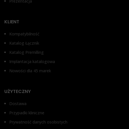
Prezentacja
NOBEL REPLACE SELECT®,
NOBEL REPLACE SELECT®,
STRAUMANN BONE LEVEL®,
STRAUMANN BONE LEVEL®,
T
STRAUMANN POZIOM
STRAUMANN POZIOM
TKANEK MIĘKKICH RN
TKANEK MIĘKKICH RN
SYSTEM®, XIVE FRIALIT
SYSTEM®, XIVE FRIALIT
KLIENT
DENTSPLY®
DENTSPLY®
Im
Kompatybilność
Katalog Łącznik
Katalog Premilling
Implantacja katalogowa
Nowości dla 45 marek
UŻYTECZNY
Dostawa
Przypadki kliniczne
Prywatność danych osobistych