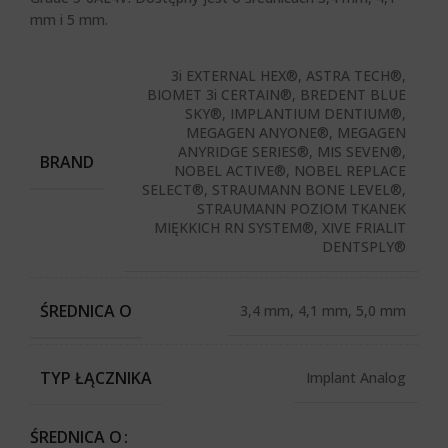
mm i 5 mm.
3i EXTERNAL HEX®, ASTRA TECH®,
BIOMET 3i CERTAIN®, BREDENT BLUE
SKY®, IMPLANTIUM DENTIUM®,
MEGAGEN ANYONE®, MEGAGEN
ANYRIDGE SERIES®, MIS SEVEN®,
BRAND
NOBEL ACTIVE®, NOBEL REPLACE
SELECT®, STRAUMANN BONE LEVEL®,
STRAUMANN POZIOM TKANEK
MIĘKKICH RN SYSTEM®, XIVE FRIALIT
DENTSPLY®
ŚREDNICA O
3,4 mm, 4,1 mm, 5,0 mm
TYP ŁĄCZNIKA
Implant Analog
ŚREDNICA O