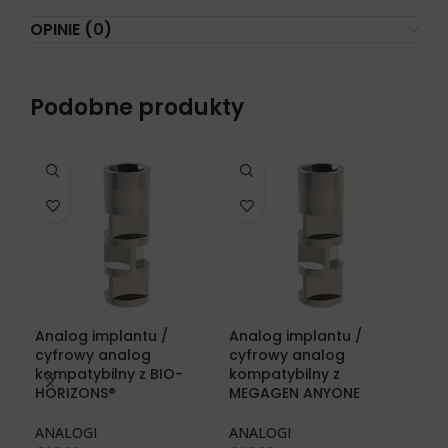
OPINIE (0)
Podobne produkty
Analog implantu /
Analog implantu /
Ana
cyfrowy analog
cyfrowy analog
cyf
kompatybilny z BIO-
kompatybilny z
kom
HORIZONS®
MEGAGEN ANYONE
SEV
ANALOGI
ANALOGI
AN