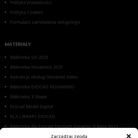
Polityka prywatności
Polityka Cookies
Formularz zamówienia wstępnego
MATERIAŁY
Biblioteka SIS 2025
Biblioteka Novamind 2025
Instrukcja obsługi Novamid Video
Biblioteka EXOCAD NOVAMIND
Biblioteka 3 Shape
Exocad Model Digital
BLX LIBRARY EXOCAD
Biblioteka dla Exocad-Dentium Dynamic Ti-base AS11
Zarządzaj zgodą
Biblioteka dla Dental Wings