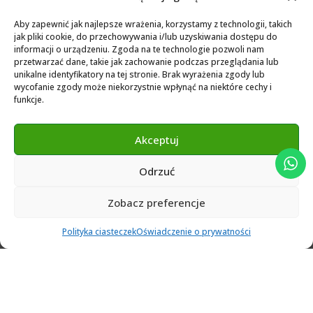
Biblioteka dla Exocad
Aby zapewnić jak najlepsze wrażenia, korzystamy z technologii, takich
jak pliki cookie, do przechowywania i/lub uzyskiwania dostępu do
Exocad Novamaind library 3.2
informacji o urządzeniu. Zgoda na te technologie pozwoli nam
przetwarzać dane, takie jak zachowanie podczas przeglądania lub
3Shape 2024 Library
unikalne identyfikatory na tej stronie. Brak wyrażenia zgody lub
Exocad 2024 Library
wycofanie zgody może niekorzystnie wpłynąć na niektóre cechy i
funkcje.
Novamind bredent blueski 2025
Genius Ti-Base Library Exocad Novamaind 2024
Akceptuj
Odrzuć
© 2024 Abutment Implants PL. All rights reserved
Zobacz preferencje
0
Polityka ciasteczek
Oświadczenie o prywatności
Ulubione
Cart
Klient
Menu