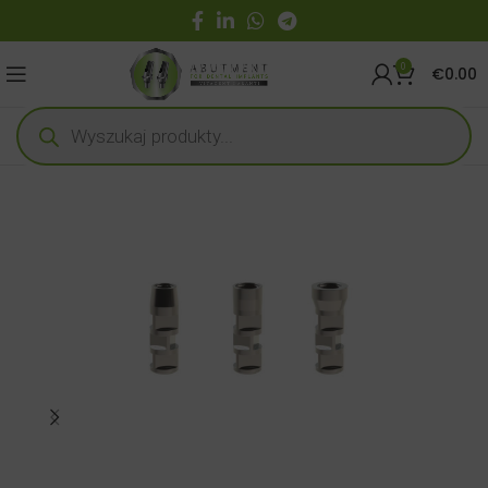
0
€
0.00