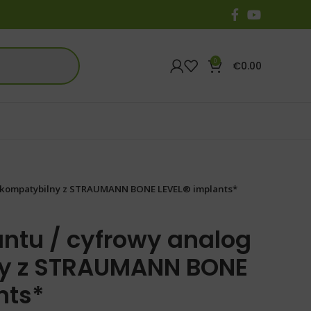
0
€
0.00
g kompatybilny z STRAUMANN BONE LEVEL® implants*
ntu / cyfrowy analog
y z STRAUMANN BONE
nts*