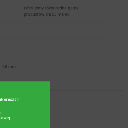
Oferujemy różnorodną gamę
produktów dla 55 marek.
E
 4,8 mm
ukareszt
‼️
i
,
towej