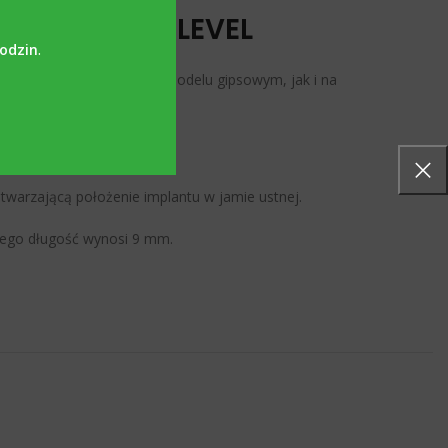
AUMANN BONE LEVEL
godzin
.
zarówno na klasycznym modelu gipsowym, jak i na
butment-implants.pl
warzającą położenie implantu w jamie ustnej.
 jego długość wynosi 9 mm.