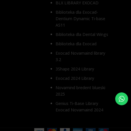
BLX LIBRARY EXOCAD
0,5 mm, 1,5 mm
0,5 mm,
Biblioteka dla Exocad-
Dentium Dynamic Ti-base
TYP ŁĄCZNIKA
TYP ŁĄ
AS11
Biblioteka dla Dental Wings
Bez antyrotacji, Z zabezpieczeniem
Bez anty
przed obrotem
przed o
Biblioteka dla Exocad
Exocad Novamaind library
3.2
3Shape 2024 Library
Exocad 2024 Library
Novamind bredent blueski
2025
Genius Ti-Base Library
Exocad Novamaind 2024