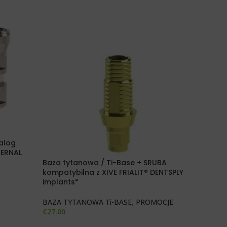
alog
TERNAL
Baza tytanowa / Ti-Base + SRUBA
Baza tyt
kompatybilna z XIVE FRIALIT® DENTSPLY
kompatyb
implants*
HEX CON
BAZA TYTANOWA Ti-BASE
,
PROMOCJE
BAZA TY
€
27.00
€
27.00