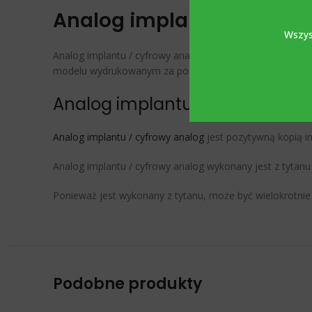
Analog implantu / cyfro
Wszys
Analog implantu / cyfrowy analog kompatybilny z STR
modelu wydrukowanym za pomocą bibliotek Exocad, Denta
Analog implantu / cyfrowy an
Analog implantu / cyfrowy analog
jest pozytywną kopią i
Analog implantu / cyfrowy analog wykonany jest z tytan
Ponieważ jest wykonany z tytanu, może być wielokrotnie
Podobne produkty