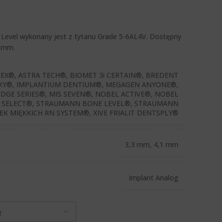
Level wykonany jest z tytanu Grade 5-6AL4V. Dostępny
8 mm.
HEX®, ASTRA TECH®, BIOMET 3i CERTAIN®, BREDENT
KY®, IMPLANTIUM DENTIUM®, MEGAGEN ANYONE®,
DGE SERIES®, MIS SEVEN®, NOBEL ACTIVE®, NOBEL
 SELECT®, STRAUMANN BONE LEVEL®, STRAUMANN
K MIĘKKICH RN SYSTEM®, XIVE FRIALIT DENTSPLY®
3,3 mm, 4,1 mm
Implant Analog