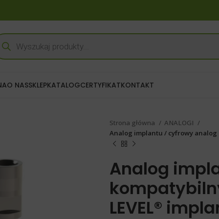
NA
O NAS
SKLEP
KATALOG
CERTYFIKAT
KONTAKT
Strona główna
ANALOGI
Analog implantu / cyfrowy analo
Analog impla
kompatybiln
LEVEL® impla