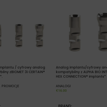
mplantu / cyfrowy analog
Analog implantu/cyfrowy an
ilny zBIOMET 3i CERTAIN®
kompatybilny z ALPHA BIO IN
*.
HEX CONNECTION® implants*
,
PROMOCJE
ANALOGI
€
16.00
 OPCJE
WYBIERZ OPCJE
BRAND