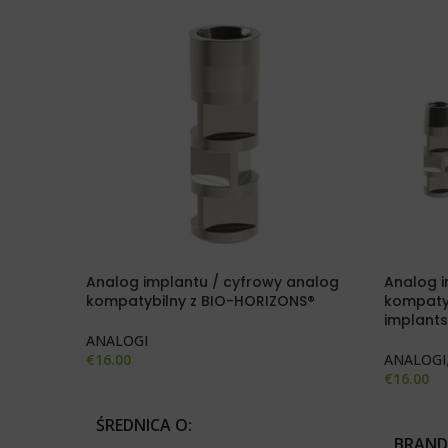
Analog implantu / cyfrowy analog
Analog i
kompatybilny z BIO-HORIZONS®
kompatyb
implants
ANALOGI
€
16.00
ANALOGI
€
16.00
DODAJ DO KOSZYKA
WYBIERZ
ŚREDNICA O
BRAND