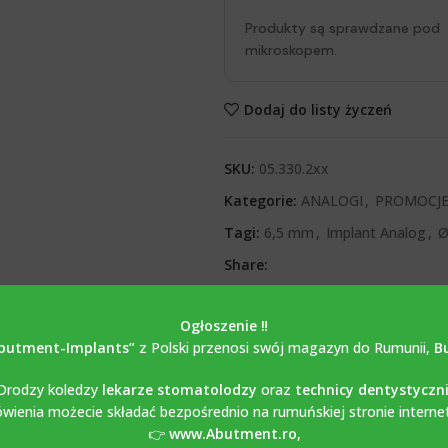
Produkty są sprawdzane pod
mikroskopem.
Dodaj do listy życzeń
SKU:
05.330.2xx
Kategorie:
ANALOGI
,
PROMOCJ
Tagi:
6,5 mm
,
Implant Analog
,
Ø
Share:
Ogłoszenie ‼️
butment-Implants”
z Polski przenosi swój magazyn do Rumunii,
B
OPIS
OPINIE (0)
Drodzy koledzy
lekarze stomatolodzy
oraz
technicy dentystyczn
ienia możecie składać bezpośrednio na rumuńskiej stronie interne
👉
www.Abutment.ro
,