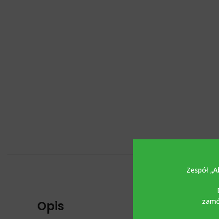
Zespół
„A
zamów
Opis