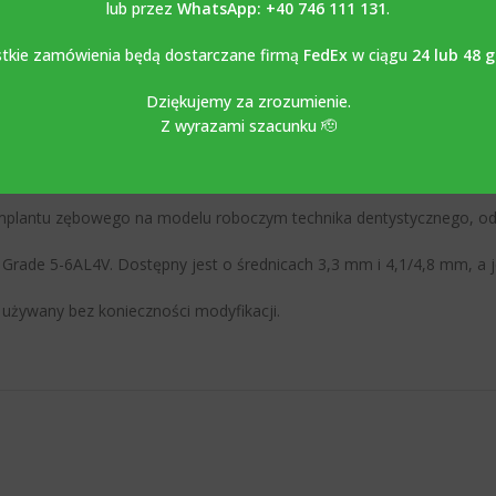
lub przez
WhatsApp: +40 746 111 131
.
wy analog kompatybilny z STR
tkie zamówienia będą dostarczane firmą
FedEx
w ciągu
24 lub 48 
AUMANN BONE LEVEL ma podwójne zastosowanie i może być używany 
Dziękujemy za zrozumienie.
l Wings, 3 Shape, które można bezpłatnie pobrać ze strony www.a
Z wyrazami szacunku 🫡
alog
mplantu zębowego na modelu roboczym technika dentystycznego, odt
u Grade 5-6AL4V. Dostępny jest o średnicach 3,3 mm i 4,1/4,8 mm, a
 używany bez konieczności modyfikacji.