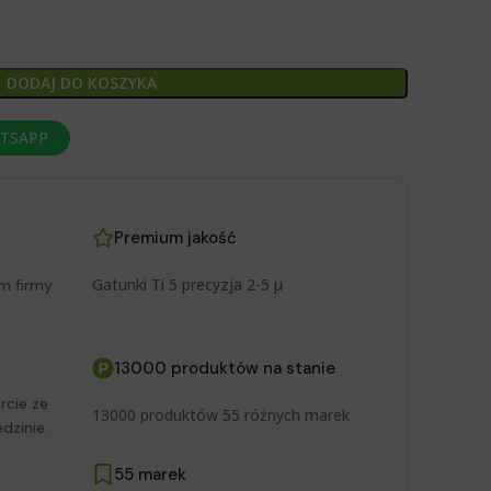
DODAJ DO KOSZYKA
ATSAPP
Premium jakość
Gatunki Ti 5 precyzja 2-5 μ
m firmy
13000 produktów na stanie
rcie ze
13000 produktów 55 różnych marek
dzinie.
55 marek