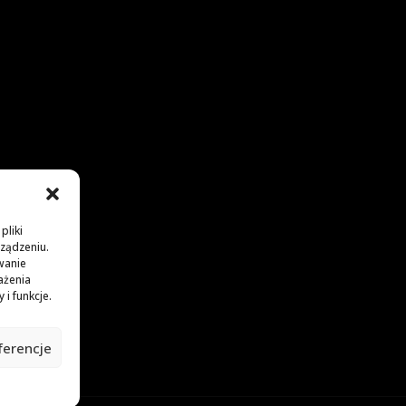
pliki
rządzeniu.
wanie
ażenia
i funkcje.
ferencje