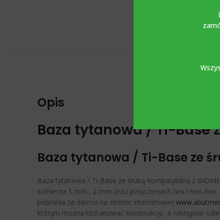
zamów
Wszys
Opis
Baza tytanowa / Ti-Base 
Baza tytanowa / Ti-Base ze ś
Baza tytanowa / Ti-Base ze śrubą kompatybilna z BIOMET
kołnierza 1 mm , 2 mm oraz połączeniach hex i non-hex.
pobrania za darmo na stronie internetowej
www.abutment
którym można kształtować konstrukcję, a następnie odle