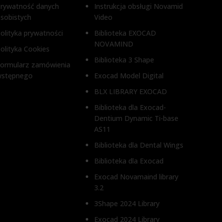
ŚREDNICA O
4,5 mm
WYSOK
rywatność danych
Instrukcja obsługi Novamid
sobistych
Video
1 mm, 2
olityka prywatności
Biblioteka EXOCAD
WYSOKOŚĆ DZIĄSŁA
NOVAMIND
olityka Cookies
TYP ŁĄ
Biblioteka 3 Shape
1 mm, 2 mm, 3 mm
ormularz zamówienia
wstępnego
Exocad Model Digital
Bez anty
TYP ŁĄCZNIKA
BLX LIBRARY EXOCAD
przed o
Biblioteka dla Exocad-
Bez antyrotacji, Z zabezpieczeniem
Dentium Dynamic Ti-base
przed obrotem
AS11
Biblioteka dla Dental Wings
iem
Biblioteka dla Exocad
Exocad Novamaind library
3.2
3Shape 2024 Library
Exocad 2024 Library