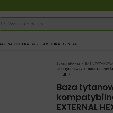
NA
O NAS
SKLEP
KATALOG
CERTYFIKAT
KONTAKT
Strona główna
BAZA TYTANOWA
Baza tytanowa / Ti-Base +SRUBA 
Baza tytano
kompatybilna
EXTERNAL HE