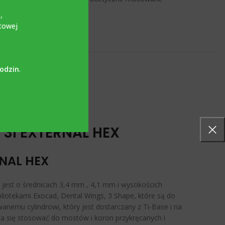
i
,
towej
godzin
.
 3i EXTERNAL HEX
RNAL HEX
jest o średnicach 3,4 mm , 4,1 mm i wysokościch
liotekami Exocad, Dental Wings, 3 Shape, które są do
nemu cylindrowi, który jest dostarczany z Ti-Base i na
ca się stosować do mostów i koron przykręcanych i