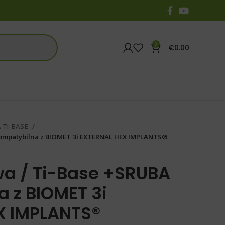
0
€
0.00
 Ti-BASE
kompatybilna z BIOMET 3i EXTERNAL HEX IMPLANTS®
wa / Ti-Base +SRUBA
 z BIOMET 3i
X IMPLANTS®