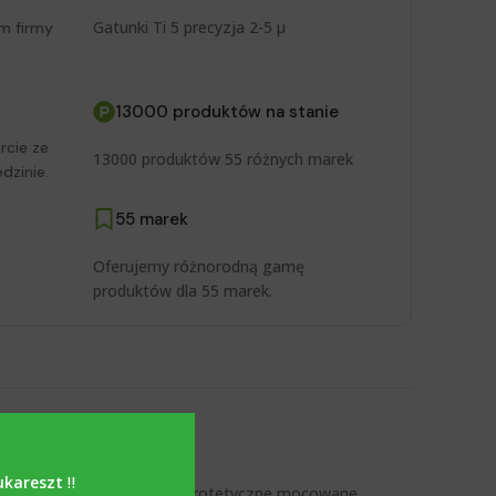
Gatunki Ti 5 precyzja 2-5 μ
m firmy
13000 produktów na stanie
rcie ze
13000 produktów 55 różnych marek
dzinie.
55 marek
Oferujemy różnorodną gamę
produktów dla 55 marek.
BASE
,
PROMOCJE
ukareszt
‼️
a odlewana
,
uzupełnienia protetyczne mocowane