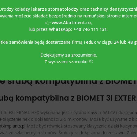
śrubami
Drodzy koledzy
lekarze stomatolodzy
oraz
technicy dentystyczn
ienia możecie składać bezpośrednio na rumuńskiej stronie interne
Share:
👉
www.Abutment.ro
,
lub przez
WhatsApp: +40 746 111 131
.
tkie zamówienia będą dostarczane firmą
FedEx
w ciągu
24 lub 48 
OPIS
OPINIE (0)
Dziękujemy za zrozumienie.
Z wyrazami szacunku 🫡
ze śrubą kompatybilna z BIOMET
rubą kompatybilna z BIOMET 3i EXTE
 3i EXTERNAL HEX wykonana jest z tytanu klasy 5-6AL4V i dostępna 
 Połączenie hex o dokładności 2-5 mikronów. Może być używane z bib
-implants.pl
Może być również stosowany klasycznie dzięki kalcynowa
wać ze szlachetnych stopów. Śruba jest dołączona do zestawu. Zale