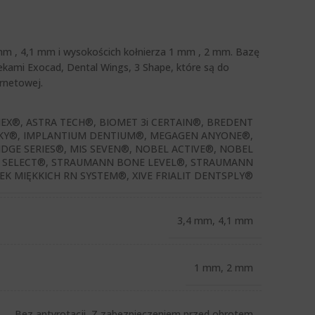
mm , 4,1 mm i wysokościch kołnierza 1 mm , 2 mm. Bazę
kami Exocad, Dental Wings, 3 Shape, które są do
rnetowej.
HEX®, ASTRA TECH®, BIOMET 3i CERTAIN®, BREDENT
KY®, IMPLANTIUM DENTIUM®, MEGAGEN ANYONE®,
DGE SERIES®, MIS SEVEN®, NOBEL ACTIVE®, NOBEL
 SELECT®, STRAUMANN BONE LEVEL®, STRAUMANN
K MIĘKKICH RN SYSTEM®, XIVE FRIALIT DENTSPLY®
3,4 mm, 4,1 mm
1 mm, 2 mm
Bez antyrotacji, Z zabezpieczeniem przed obrotem