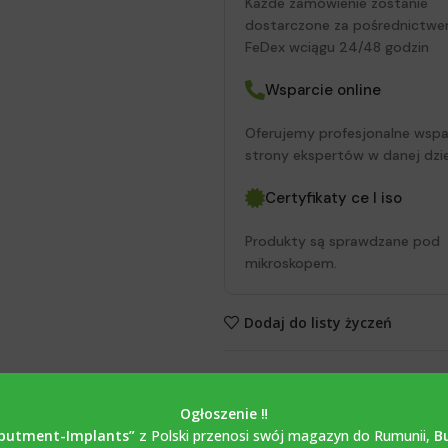
Każde zamówienie zostanie
dostarczone za pośrednictwe
FeDex wciągu 24/48 godzin
Wsparcie online
Oferujemy profesjonalne wspa
strony ekspertów w danej dzie
Certyfikaty ce I iso
Produkty są sprawdzane pod
mikroskopem.
Dodaj do listy życzeń
SKU:
33.340.6XX
Ogłoszenie ‼️
Kategorie:
BAZA TYTANOWA Ti-
butment-Implants”
z Polski przenosi swój magazyn do Rumunii,
B
Tagi:
Podstawa tytanowa
,
Tulej