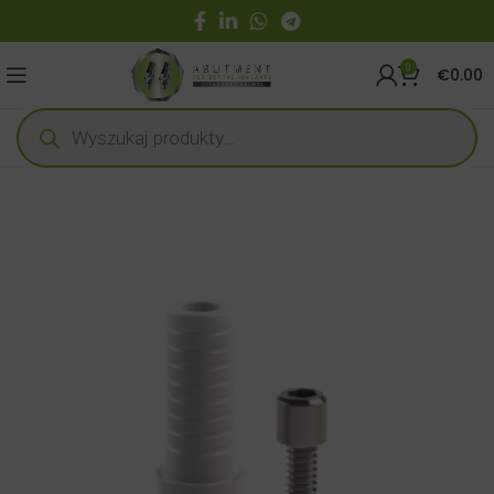
0
€
0.00