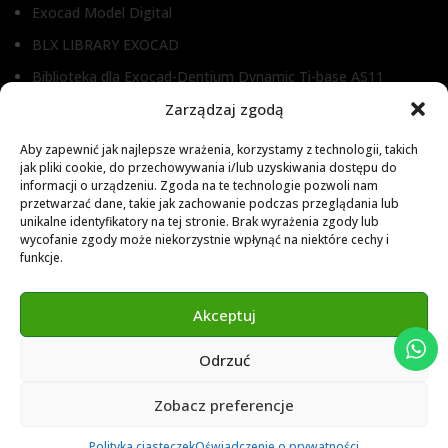
Exocad Model Digital
BLX LIBRARY EXOCAD
Biblioteka dla Exocad-Dentium Dynamic Ti-base AS11
Biblioteka dla Dental Wings
Zarządzaj zgodą
Biblioteka dla Exocad
Aby zapewnić jak najlepsze wrażenia, korzystamy z technologii, takich
jak pliki cookie, do przechowywania i/lub uzyskiwania dostępu do
Exocad Novamaind library 3.2
informacji o urządzeniu. Zgoda na te technologie pozwoli nam
przetwarzać dane, takie jak zachowanie podczas przeglądania lub
3Shape 2024 Library
unikalne identyfikatory na tej stronie. Brak wyrażenia zgody lub
Exocad 2024 Library
wycofanie zgody może niekorzystnie wpłynąć na niektóre cechy i
funkcje.
Novamind bredent blueski 2025
Genius Ti-Base Library Exocad Novamaind 2024
Akceptuj
Odrzuć
© 2024 Abutment Implants PL. All rights reserved
Zobacz preferencje
0
Polityka ciasteczek
Oświadczenie o prywatności