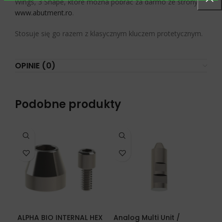
Wings, 3 Shape, które można pobrać za darmo ze strony
www.abutment.ro
.
Stosuje się go razem z klasycznym kluczem protetycznym.
OPINIE (0)
Podobne produkty
ALPHA BIO INTERNAL HEX
Analog Multi Unit /
DE