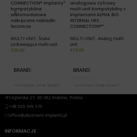
CONNECTION® implanty*
analogowo cyfrowy
com
kompatybilne
multi unit kompatybilny z
scr
wielomodułowe
implantami ALPHA BIO
nakręcane nakładki
INTERNAL HEX
MUL
lecznicze
CONNECTION®*.
uzd
€
26
MULTI-UNIT
,
Śruba
MULTI-UNIT
,
Analog multi-
uzdrawiająca multi-unit
unit
€
26.00
€
19.00
B
3i
BRAND
BRAND
3i
S
M
3i EXTERNAL HEX®, BIOMET
3i EXTERNAL HEX®, BIOMET
SE
3i CERTAIN®, BREDENT BLUE
3i CERTAIN®, BREDENT BLUE
N
SKY®, MEGAGEN ANYONE®,
SKY®, MEGAGEN ANYONE®,
RE
Ceglarska 27, 30-362 Kraków, Polska
MEGAGEN ANYRIDGE
MEGAGEN ANYRIDGE
S
SERIES®, MIS SEVEN®,
SERIES®, MIS SEVEN®,
XI
+48 505 449 570
NOBEL ACTIVE®, NOBEL
NOBEL ACTIVE®, NOBEL
REPLACE SELECT®,
REPLACE SELECT®,
office@abutment-implants.pl
STRAUMANN BONE LEVEL®,
STRAUMANN BONE LEVEL®,
XIVE FRIALIT DENTSPLY®
XIVE FRIALIT DENTSPLY®
INFORMACJE