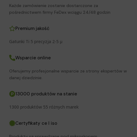
Każde zamówienie zostanie dostarczone za
pośrednictwem firmy FeDex wciągu 24/48 godzin
Premium jakość
Gatunki Ti 5 precyzja 2-5 μ
Wsparcie online
Oferujemy profesjonalne wsparcie ze strony ekspertów w
danej dziedzinie.
13000 produktów na stanie
1300 produktów 55 różnych marek
Certyfikaty ce I iso
Produkty są sprawdzane pod mikroskopem.