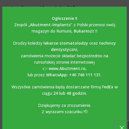
Jednostka Multi z
tworzywa sztucznego z
Ogłoszenie ‼️
Zespół
„Abutment-Implants”
z Polski przenosi swój
wkrętem / Jednostka Multi
magazyn do Rumunii,
Bukareszt
‼️
z tworzywa sztucznego
Drodzy koledzy
lekarze stomatolodzy
oraz
technicy
dentystyczni
,
kompatybilna z
zamówienia możecie składać bezpośrednio na
rumuńskiej stronie internetowej
STRAUMANN BONE LEVEL
👉
www.Abutment.ro
,
lub przez
WhatsApp: +40 746 111 131
.
Odlew wieloczęściowy ze śrubą / odlew z tworzywa
sztucznego Multi Unit kompatybilny z STRAUMANN BONE
Wszystkie zamówienia będą dostarczane firmą
FedEx
w
LEVEL
stosuje się do odlewów wykonanych ze stopów
ciągu
24 lub 48 godzin
.
takich jak :Co-Cr, Ni-Cr, które następnie zostaną wkręcone
Dziękujemy za zrozumienie.
w Multi Unit. Zalecany moment obrotowy 15 Ncm.
Z wyrazami szacunku 🫡
Można go używać zarówno do prac klasycznych, jak i
cyfrowych z wykorzystaniem bibliotek Exocad, Dental