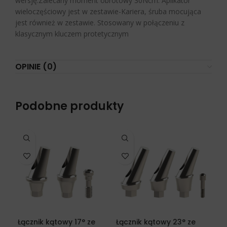
wersję.Zalecany moment obrotowy 30Ncm. Aplikator
wieloczęściowy jest w zestawie-Kariera, śruba mocująca
jest również w zestawie. Stosowany w połączeniu z
klasycznym kluczem protetycznym
OPINIE (0)
Podobne produkty
Łącznik kątowy 17° ze
Łącznik kątowy 23° ze
Łąc