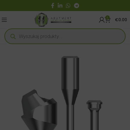
0
€
0.00