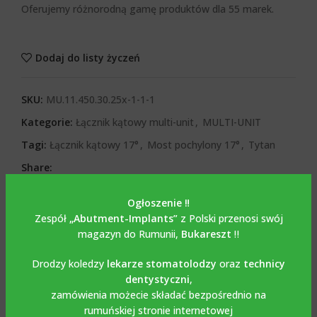
Oferujemy różnorodną gamę produktów dla 55 marek.
Dodaj do listy życzeń
SKU:
MU.11.450.30.25x-1-1-1
Kategorie:
Łącznik kątowy multi-unit
,
MULTI-UNIT
Tagi:
Łącznik kątowy 17°
,
Most pochylony 17°
,
Tytan
Share:
Ogłoszenie ‼️
OPIS
Zespół
„Abutment-Implants”
z Polski przenosi swój
Opis
magazyn do Rumunii,
Bukareszt
‼️
Jednostka Bont Multi
Drodzy koledzy
lekarze stomatolodzy
oraz
technicy
dentystyczni
,
ustawiona pod kątem 30
°
zamówienia możecie składać bezpośrednio na
rumuńskiej stronie internetowej