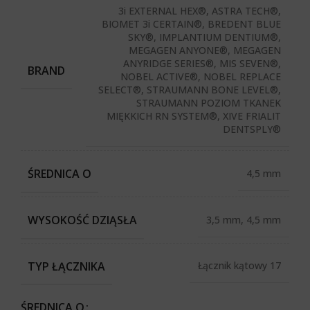
3i EXTERNAL HEX®, ASTRA TECH®,
BIOMET 3i CERTAIN®, BREDENT BLUE
SKY®, IMPLANTIUM DENTIUM®,
MEGAGEN ANYONE®, MEGAGEN
ANYRIDGE SERIES®, MIS SEVEN®,
BRAND
NOBEL ACTIVE®, NOBEL REPLACE
SELECT®, STRAUMANN BONE LEVEL®,
STRAUMANN POZIOM TKANEK
MIĘKKICH RN SYSTEM®, XIVE FRIALIT
DENTSPLY®
ŚREDNICA O
4,5 mm
WYSOKOŚĆ DZIĄSŁA
3,5 mm, 4,5 mm
TYP ŁĄCZNIKA
Łącznik kątowy 17
ŚREDNICA O