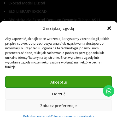
Exocad Model Digital
BLX LIBRARY EXOCAD
Biblioteka dla Exocad-Dentium Dynamic Ti-base AS11
Zarządzaj zgodą
Biblioteka dla Dental Wings
Biblioteka dla Exocad
Aby zapewnić jak najlepsze wrażenia, korzystamy z technologii, takich
jak pliki cookie, do przechowywania i/lub uzyskiwania dostępu do
Exocad Novamaind library 3.2
informacji o urządzeniu. Zgoda na te technologie pozwoli nam
przetwarzać dane, takie jak zachowanie podczas przeglądania lub
3Shape 2024 Library
unikalne identyfikatory na tej stronie. Brak wyrażenia zgody lub
Exocad 2024 Library
wycofanie zgody może niekorzystnie wpłynąć na niektóre cechy i
funkcje.
Novamind bredent blueski 2025
Genius Ti-Base Library Exocad Novamaind 2024
Akceptuj
Odrzuć
© 2024 Abutment Implants PL. All rights reserved
Zobacz preferencje
0
Polityka ciasteczek
Oświadczenie o prywatności