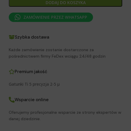
DODAJ DO KOSZYKA
ZAMÓWIENIE PRZEZ WHATSAPP
Szybka dostawa
Każde zamówienie zostanie dostarczone za
pośrednictwem firmy FeDex wciągu 24/48 godzin
Premium jakość
Gatunki Ti 5 precyzja 2-5 μ
Wsparcie online
Oferujemy profesjonalne wsparcie ze strony ekspertów w
danej dziedzinie.