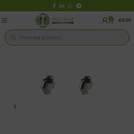
0
€
0.00