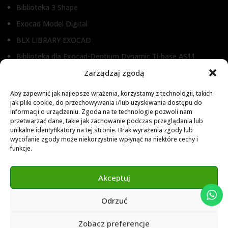
Biblioteka 3 Shape
Exocad Model Digital
BLX LIBRARY EXOCAD
Biblioteka dla Exocad-Dentium Dynamic Ti-base AS11
Biblioteka dla Dental Wings
Zarządzaj zgodą
Biblioteka dla Exocad
Aby zapewnić jak najlepsze wrażenia, korzystamy z technologii, takich
jak pliki cookie, do przechowywania i/lub uzyskiwania dostępu do
Exocad Novamaind library 3.2
informacji o urządzeniu. Zgoda na te technologie pozwoli nam
przetwarzać dane, takie jak zachowanie podczas przeglądania lub
3Shape 2024 Library
unikalne identyfikatory na tej stronie. Brak wyrażenia zgody lub
Exocad 2024 Library
wycofanie zgody może niekorzystnie wpłynąć na niektóre cechy i
funkcje.
Novamind bredent blueski 2025
Genius Ti-Base Library Exocad Novamaind 2024
Akceptuj
Odrzuć
© 2024 Abutment Implants PL. All rights reserved
Zobacz preferencje