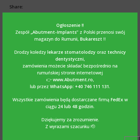
Share:
OPIS
Ogłoszenie ‼️
Opis
Zespół
„Abutment-Implants”
z Polski przenosi swój
magazyn do Rumunii,
Bukareszt
‼️
Jednostka Bont Multi
Drodzy koledzy
lekarze stomatolodzy
oraz
technicy
dentystyczni
,
ustawiona pod kątem 17
°
zamówienia możecie składać bezpośrednio na
kompatybilny z NOBEL
rumuńskiej stronie internetowej
👉
www.Abutment.ro
,
REPLACE SELECT
lub przez
WhatsApp: +40 746 111 131
.
Wszystkie zamówienia będą dostarczane firmą
FedEx
w
Bont Multi Unit pod kątem 17° kompatybilny z NOBEL
ciągu
24 lub 48 godzin
.
REPLACE SELECT wykonany jest z tytanu Grade 5-6AL4V i
dostępny jest dla średnicy 4,3mm i wysokości dziąsła 2mm,
Dziękujemy za zrozumienie.
3mm i 4mm.Połączenie ma dokładność 2-5m. Obecnie
Z wyrazami szacunku 🫡
multi unit jest najbardziej akceptowanym i polecanym
rozwiązaniem ochronnym do wkręcania al na cztery,