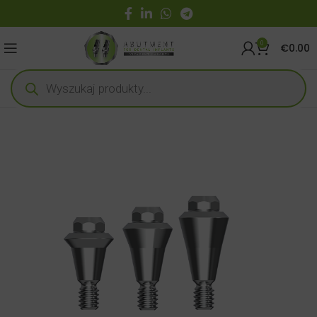
0
€
0.00