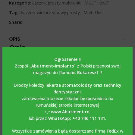
Kategorie:
Łącznik prosty multi-unit
,
MULTI-UNIT
Tagi:
Łącznik wieloczłonowy prosty
,
Multi-Unit
Share:
OPIS
Opis
Ogłoszenie ‼️
Bont Multi unit straight
Zespół
„Abutment-Implants”
z Polski przenosi swój
magazyn do Rumunii,
Bukareszt
‼️
kompatybilny z MEGAGEN
ANYONE
Drodzy koledzy
lekarze stomatolodzy
oraz
technicy
dentystyczni
,
zamówienia możecie składać bezpośrednio na
Most prosty Multi Unit kompatybilny z MEGAGEN ANYONE
rumuńskiej stronie internetowej
wykonany z tytanu Grade 5-6AL4V i jest dostępny dla
👉
www.Abutment.ro
,
średnicy
4,5 mm i wysokości dziąsła 1 mm, 2 mm, 3 mm i 4
lub przez
WhatsApp: +40 746 111 131
.
mm.Połączenie ma dokładność
2-5m
.
.Część protetyczna
wieloczłonowa, w której praca jest skręcana, ma
Wszystkie zamówienia będą dostarczane firmą
FedEx
w