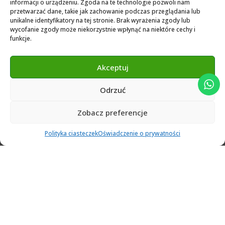
informacji o urządzeniu. Zgoda na te technologie pozwoli nam
przetwarzać dane, takie jak zachowanie podczas przeglądania lub
3Shape 2024 Library
unikalne identyfikatory na tej stronie. Brak wyrażenia zgody lub
Exocad 2024 Library
wycofanie zgody może niekorzystnie wpłynąć na niektóre cechy i
funkcje.
Novamind bredent blueski 2025
Genius Ti-Base Library Exocad Novamaind 2024
Akceptuj
Odrzuć
© 2024 Abutment Implants PL. All rights reserved
Zobacz preferencje
0
Polityka ciasteczek
Oświadczenie o prywatności
Ulubione
Cart
Klient
Menu