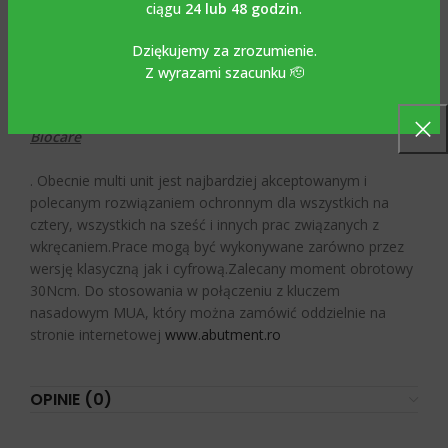
konstrukcję
ciągu
24 lub 48 godzin
.
Nobel
Dziękujemy za zrozumienie.
Z wyrazami szacunku 🫡
Biocare
. Obecnie multi unit jest najbardziej akceptowanym i
polecanym rozwiązaniem ochronnym dla wszystkich na
cztery, wszystkich na sześć i innych prac związanych z
wkręcaniem.Prace mogą być wykonywane zarówno przez
wersję klasyczną jak i cyfrową.Zalecany moment obrotowy
30Ncm. Do stosowania w połączeniu z kluczem
nasadowym MUA, który można zamówić oddzielnie na
stronie internetowej
www.abutment.ro
OPINIE (0)