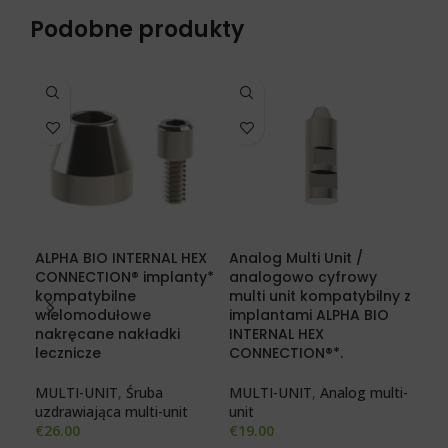
Podobne produkty
ALPHA BIO INTERNAL HEX
Analog Multi Unit /
Pro
CONNECTION® implanty*
analogowo cyfrowy
wie
kompatybilne
multi unit kompatybilny z
kom
wielomodułowe
implantami ALPHA BIO
imp
nakręcane nakładki
INTERNAL HEX
INT
lecznicze
CONNECTION®*.
CO
MULTI-UNIT
,
Śruba
MULTI-UNIT
,
Analog multi-
MUL
uzdrawiająca multi-unit
unit
pro
€
26.00
€
19.00
€
30