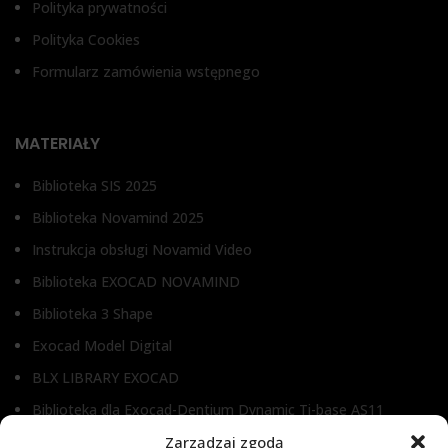
Polityka prywatności
Polityka Cookies
Formularz zamówienia wstępnego
MATERIAŁY
Biblioteka SIS 2025
Biblioteka Novamind 2025
Instrukcja obsługi Novamid Video
Biblioteka EXOCAD NOVAMIND
Biblioteka 3 Shape
Exocad Model Digital
BLX LIBRARY EXOCAD
Biblioteka dla Exocad-Dentium Dynamic Ti-base AS11
Biblioteka dla Dental Wings
Zarządzaj zgodą