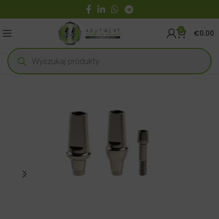
0
€
0.00