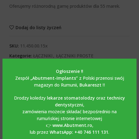
Oferujemy różnorodną gamę produktów dla 55 marek.
Dodaj do listy życzeń
SKU:
11.450.00.15x
Kategorie:
ŁĄCZNIKI
,
ŁĄCZNIKI PROSTE
Tagi:
Łącznik prosty
,
Łącznik prosty ze śrubą mocującą
,
Ogłoszenie ‼️
Tytan
Zespół
„Abutment-Implants”
z Polski przenosi swój
Share:
magazyn do Rumunii,
Bukareszt
‼️
Drodzy koledzy
lekarze stomatolodzy
oraz
technicy
OPIS
dentystyczni
,
Opis
zamówienia możecie składać bezpośrednio na
rumuńskiej stronie internetowej
Zgodny z Implantium-
👉
www.Abutment.ro
,
lub przez
WhatsApp: +40 746 111 131
.
Dentium łącznik prosty