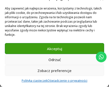
Biblioteka dla Exocad
Aby zapewnić jak najlepsze wrażenia, korzystamy z technologii, takich
jak pliki cookie, do przechowywania i/lub uzyskiwania dostępu do
Exocad Novamaind library 3.2
informacji o urządzeniu. Zgoda na te technologie pozwoli nam
przetwarzać dane, takie jak zachowanie podczas przeglądania lub
3Shape 2024 Library
unikalne identyfikatory na tej stronie. Brak wyrażenia zgody lub
Exocad 2024 Library
wycofanie zgody może niekorzystnie wpłynąć na niektóre cechy i
funkcje.
Novamind bredent blueski 2025
Genius Ti-Base Library Exocad Novamaind 2024
Akceptuj
Odrzuć
© 2024 Abutment Implants PL. All rights reserved
Zobacz preferencje
0
Polityka ciasteczek
Oświadczenie o prywatności
Ulubione
Cart
Klient
Menu