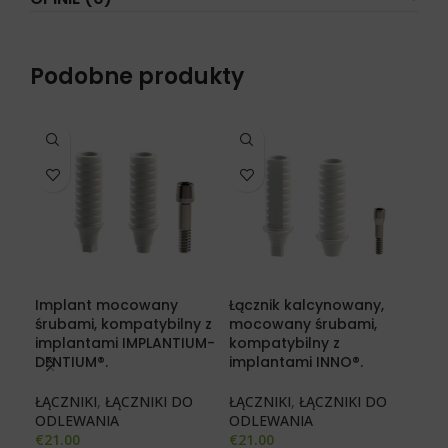
Podobne produkty
Implant mocowany
Łącznik kalcynowany,
Łąc
śrubami, kompatybilny z
mocowany śrubami,
śru
implantami IMPLANTIUM-
kompatybilny z
ALP
DENTIUM®.
implantami INNO®.
CO
ŁĄCZNIKI
,
ŁĄCZNIKI DO
ŁĄCZNIKI
,
ŁĄCZNIKI DO
ŁĄC
ODLEWANIA
ODLEWANIA
KĄ
€
21.00
€
21.00
€
29