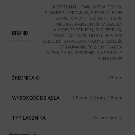
3i EXTERNAL HEX®, ASTRA TECH®,
BIOMET 3i CERTAIN®, BREDENT BLUE
SKY®, IMPLANTIUM DENTIUM®,
MEGAGEN ANYONE®, MEGAGEN
ANYRIDGE SERIES®, MIS SEVEN®,
BRAND
NOBEL ACTIVE®, NOBEL REPLACE
SELECT®, STRAUMANN BONE LEVEL®,
STRAUMANN POZIOM TKANEK
MIĘKKICH RN SYSTEM®, XIVE FRIALIT
DENTSPLY®
ŚREDNICA O
4,5 mm
WYSOKOŚĆ DZIĄSŁA
1,5 mm, 2,5 mm, 3,5 mm
TYP ŁĄCZNIKA
Łącznik prosty