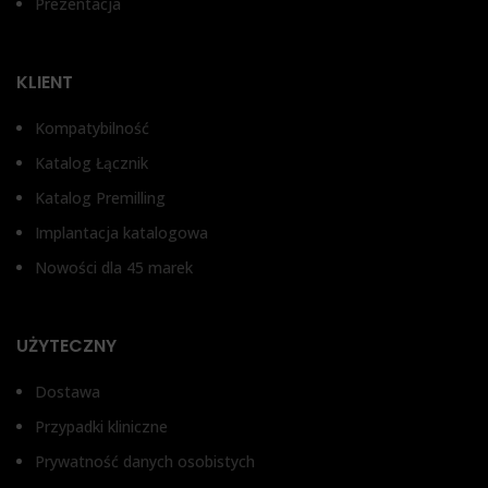
Prezentacja
W
Bez antyrotacji, Z
Bez antyrotacji, Z
zabezpieczeniem przed
zabezpieczeniem przed
obrotem
obrotem
1,
KLIENT
Kompatybilność
T
Katalog Łącznik
Łą
Katalog Premilling
Implantacja katalogowa
Nowości dla 45 marek
UŻYTECZNY
Dostawa
Przypadki kliniczne
Prywatność danych osobistych