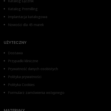
Katalog Łącznik
TYP ŁĄCZNIKA
Łącznik kątowy 17
Katalog Premilling
Łą
Łącznik kątowy 17
Implantacja katalogowa
Nowości dla 45 marek
UŻYTECZNY
Dostawa
Przypadki kliniczne
Prywatność danych osobistych
Polityka prywatności
Polityka Cookies
Formularz zamówienia wstępnego
MATERIAŁY