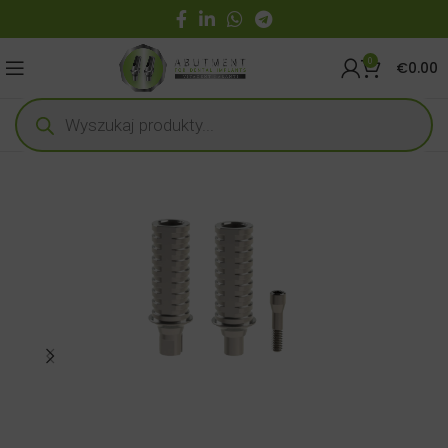
0
€
0.00