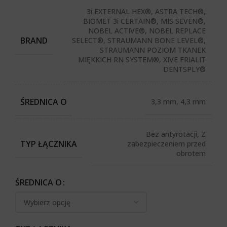
3i EXTERNAL HEX®, ASTRA TECH®,
BIOMET 3i CERTAIN®, MIS SEVEN®,
NOBEL ACTIVE®, NOBEL REPLACE
BRAND
SELECT®, STRAUMANN BONE LEVEL®,
STRAUMANN POZIOM TKANEK
MIĘKKICH RN SYSTEM®, XIVE FRIALIT
DENTSPLY®
ŚREDNICA O
3,3 mm, 4,3 mm
Bez antyrotacji, Z
TYP ŁĄCZNIKA
zabezpieczeniem przed
obrotem
ŚREDNICA O