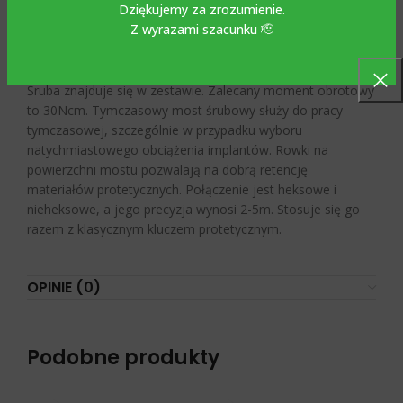
Dziękujemy za zrozumienie.
Z wyrazami szacunku 🫡
Tytanowy most tymczasowy śrubowy kompatybilny z
STRAUMANN BONE LEVEL wykonany jest z tytanu Grade
5-6AL4V i dostępny w średnicach 3,3 mm i 4,1/4,8 mm.
Śruba znajduje się w zestawie. Zalecany moment obrotowy
to 30Ncm. Tymczasowy most śrubowy służy do pracy
tymczasowej, szczególnie w przypadku wyboru
natychmiastowego obciążenia implantów. Rowki na
powierzchni mostu pozwalają na dobrą retencję
materiałów protetycznych. Połączenie jest heksowe i
nieheksowe, a jego precyzja wynosi 2-5m. Stosuje się go
razem z klasycznym kluczem protetycznym.
OPINIE (0)
Podobne produkty