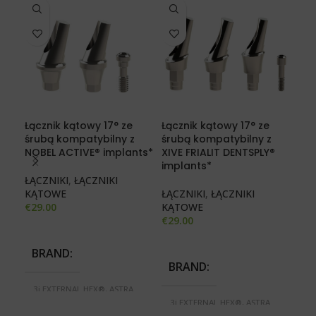
Łącznik kątowy 17° ze
Łącznik kątowy 17° ze
Łąc
śrubą kompatybilny z
śrubą kompatybilny z
śru
NOBEL ACTIVE® implants*
XIVE FRIALIT DENTSPLY®
ALP
implants*
CO
ŁĄCZNIKI
,
ŁĄCZNIKI
KĄTOWE
ŁĄCZNIKI
,
ŁĄCZNIKI
ŁĄC
€
29.00
KĄTOWE
KĄ
€
29.00
€
29
BRAND
BRAND
B
3i EXTERNAL HEX®, ASTRA
TECH®, BIOMET 3i
3i EXTERNAL HEX®, ASTRA
3i
CERTAIN®, BREDENT BLUE
TECH®, BIOMET 3i
TE