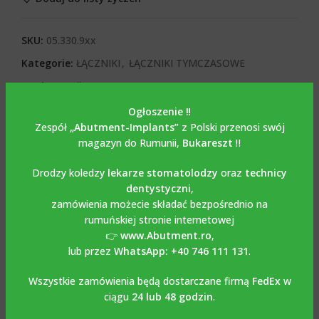
SKU:
05.330.9xx
Kategorie:
ŁĄCZNIKI
,
ŁĄCZNIKI TYMCZASOWE
Tagi:
Łącznik tymczasowy
,
Tymczasowy most tytanowy
,
Tytanowy łącznik tymczasowy
Ogłoszenie ‼️
Share:
Zespół
„Abutment-Implants”
z Polski przenosi swój
magazyn do Rumunii,
Bukareszt
‼️
OPIS
Drodzy koledzy
lekarze stomatolodzy
oraz
technicy
Opis
dentystyczni
,
zamówienia możecie składać bezpośrednio na
Tymczasowy tytanowy
rumuńskiej stronie internetowej
👉
www.Abutment.ro
,
most śrubowy
lub przez
WhatsApp: +40 746 111 131
.
kompatybilny z
Wszystkie zamówienia będą dostarczane firmą
FedEx
w
ciągu
24 lub 48 godzin
.
STRAUMANN BONE LEVEL