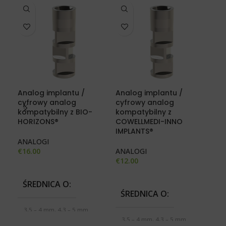
Analog implantu /
Analog implantu /
Ana
cyfrowy analog
cyfrowy analog
cyf
kompatybilny z BIO-
kompatybilny z
kom
HORIZONS®
COWELLMEDI-INNO
imp
IMPLANTS®
ACT
ANALOGI
€
16.00
ANALOGI
AN
€
12.00
€
16
ŚREDNICA O
ŚREDNICA O
B
3,5 – 4 mm, 4,3 – 5 mm
3,5 – 4 mm, 4,3 – 5 mm
3i