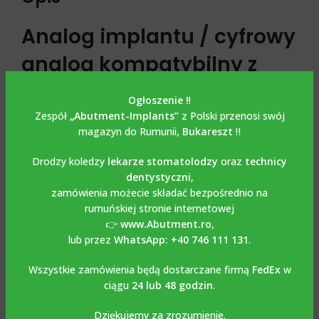
Analog implantu / cyfrowy
analog kompatybilny z
NEOBIOTECH
Ogłoszenie ‼️
Zespół
„Abutment-Implants”
z Polski przenosi swój
Analog implantu / cyfrowy analog kompatybilny z
magazyn do Rumunii,
Bukareszt
‼️
Neobiotech ma podwójne zastosowanie i może być
używany zarówno na klasycznym modelu gipsowym jak i na
Drodzy koledzy
lekarze stomatolodzy
oraz
technicy
modelu wydrukowanym za pomocą bibliotek Exocad,
dentystyczni
,
Dental Wings, 3 Shape, które można pobrać bezpłatnie ze
zamówienia możecie składać bezpośrednio na
strony internetowej
rumuńskiej stronie internetowej
👉
www.Abutment.ro
,
www.abutment-implants.pl
lub przez
WhatsApp: +40 746 111 131
.
Analog implantu / cyfrowy
Wszystkie zamówienia będą dostarczane firmą
FedEx
w
ciągu
24 lub 48 godzin
.
analog kompatybilny z
NEOBIOTECH
Dziękujemy za zrozumienie.