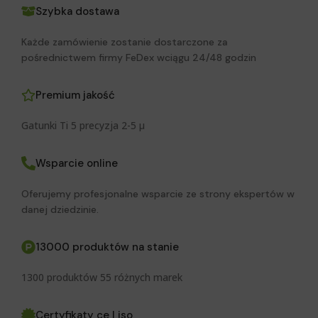
Szybka dostawa
Każde zamówienie zostanie dostarczone za
pośrednictwem firmy FeDex wciągu 24/48 godzin
Premium jakość
Gatunki Ti 5 precyzja 2-5 μ
Wsparcie online
Oferujemy profesjonalne wsparcie ze strony ekspertów w
danej dziedzinie.
13000 produktów na stanie
1300 produktów 55 różnych marek
Certyfikaty ce I iso