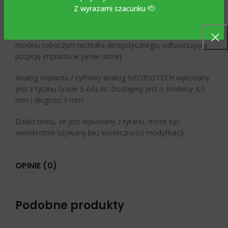
Z wyrazami szacunku 🫡
Analog implantu / cyfrowy analog kompatybilny z
NEOBIOTECH jest pozytywną kopią implantu zębowego na
modelu roboczym technika dentystycznego, odtwarzającą
pozycję implantu w jamie ustnej.
Analog implantu / cyfrowy analog NEOBIOTECH wykonany
jest z tytanu Grade 5-6AL4V. Dostępny jest o średnicy 4,5
mm i długości 9 mm.
Dzięki temu, że jest wykonany z tytanu, może być
wielokrotnie używany bez konieczności modyfikacji.
OPINIE (0)
Podobne produkty