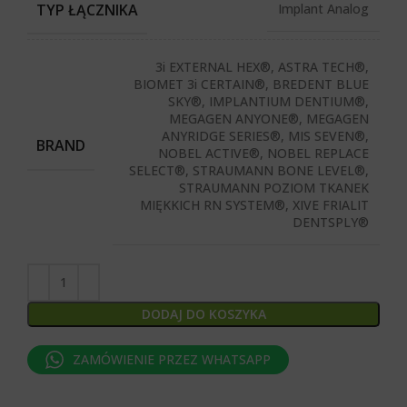
TYP ŁĄCZNIKA
Implant Analog
3i EXTERNAL HEX®, ASTRA TECH®,
BIOMET 3i CERTAIN®, BREDENT BLUE
SKY®, IMPLANTIUM DENTIUM®,
MEGAGEN ANYONE®, MEGAGEN
ANYRIDGE SERIES®, MIS SEVEN®,
BRAND
NOBEL ACTIVE®, NOBEL REPLACE
SELECT®, STRAUMANN BONE LEVEL®,
STRAUMANN POZIOM TKANEK
MIĘKKICH RN SYSTEM®, XIVE FRIALIT
DENTSPLY®
DODAJ DO KOSZYKA
ZAMÓWIENIE PRZEZ WHATSAPP