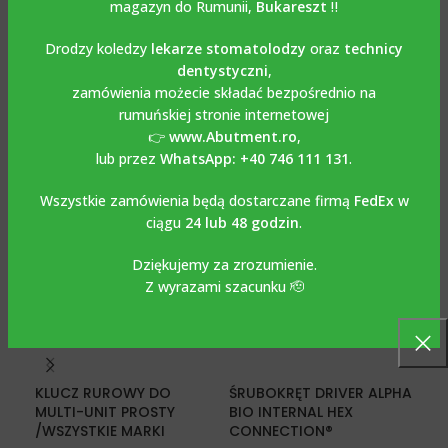
magazyn do Rumunii,
Bukareszt
‼️
KLUCZE DYNAMOMETRYCZNE
Drodzy koledzy
lekarze stomatolodzy
oraz
technicy
dentystyczni
,
OPINIE (0)
zamówienia możecie składać bezpośrednio na
rumuńskiej stronie internetowej
👉
www.Abutment.ro
,
lub przez
WhatsApp: +40 746 111 131
.
Podobne produkty
Wszystkie zamówienia będą dostarczane firmą
FedEx
w
ciągu
24 lub 48 godzin
.
Dziękujemy za zrozumienie.
Z wyrazami szacunku 🫡
KLUCZ RUROWY DO
ŚRUBOKRĘT DRIVER ALPHA
ŚR
MULTI-UNIT PROSTY
BIO INTERNAL HEX
BRE
/WSZYSTKIE MARKI
CONNECTION®️