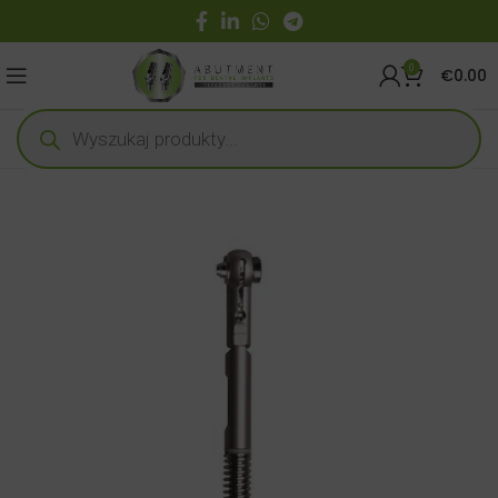
0
€
0.00