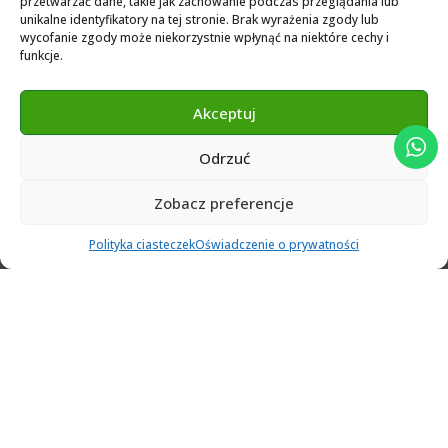
przetwarzać dane, takie jak zachowanie podczas przeglądania lub
3Shape 2024 Library
unikalne identyfikatory na tej stronie. Brak wyrażenia zgody lub
Exocad 2024 Library
wycofanie zgody może niekorzystnie wpłynąć na niektóre cechy i
funkcje.
Novamind bredent blueski 2025
Genius Ti-Base Library Exocad Novamaind 2024
Akceptuj
Odrzuć
© 2024 Abutment Implants PL. All rights reserved
Zobacz preferencje
0
Polityka ciasteczek
Oświadczenie o prywatności
Ulubione
Cart
Klient
Menu