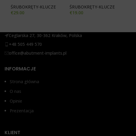
ŚR
ŚRUBOKRĘTY-KLUCZE
ŚRUBOKRĘTY-KLUCZE
€
19
€
29.00
€
19.00
Ceglarska 27, 30-362 Kraków, Polska
+48 505 449 570
office@abutment-implants.pl
INFORMACJE
Strona główna
O nas
Opinie
Prezentacja
KLIENT