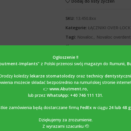
Dodaj do listy życzeń
SKU:
13.450.8xx
Kategorie:
ŁĄCZNIKI OVER-LOC
Tagi:
Novaloc
,
Novaloc overdent
Share:
Ogłoszenie ‼️
butment-Implants”
z Polski przenosi swój magazyn do Rumunii,
B
OPIS
OPINIE (0)
Drodzy koledzy
lekarze stomatolodzy
oraz
technicy dentystyczn
ienia możecie składać bezpośrednio na rumuńskiej stronie interne
👉
www.Abutment.ro
,
lub przez
WhatsApp: +40 746 111 131
.
ock/ Overdenture kompatybiln
tkie zamówienia będą dostarczane firmą
FedEx
w ciągu
24 lub 48 
Dziękujemy za zrozumienie.
z MEGAGEN ANYONE wykonany jest z tytanu klasy 5-6AL4V i dostępny
Z wyrazami szacunku 🫡
 do wykonywania ruchomych prac na implantach. Stosowane są w po