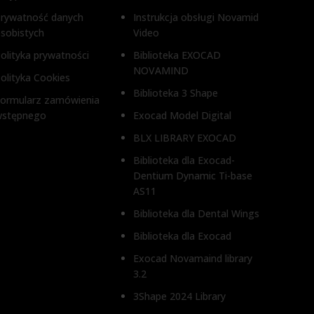
3,4 mm,
WYSOKOŚĆ DZIĄSŁA
rywatność danych
Instrukcja obsługi Novamid
sobistych
Video
WYSOK
1 mm, 2 mm, 3 mm, 4 mm
olityka prywatności
Biblioteka EXOCAD
NOVAMIND
olityka Cookies
1 mm, 2
Biblioteka 3 Shape
ormularz zamówienia
wstępnego
Exocad Model Digital
BLX LIBRARY EXOCAD
Biblioteka dla Exocad-
Dentium Dynamic Ti-base
AS11
Biblioteka dla Dental Wings
Biblioteka dla Exocad
Exocad Novamaind library
3.2
3Shape 2024 Library