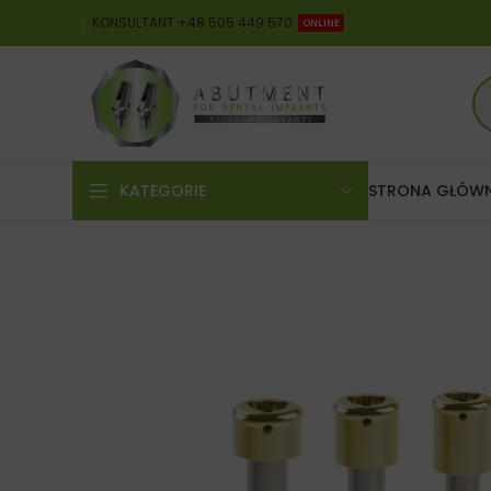
KONSULTANT +48 505 449 570
ONLINE
KATEGORIE
STRONA GŁÓW