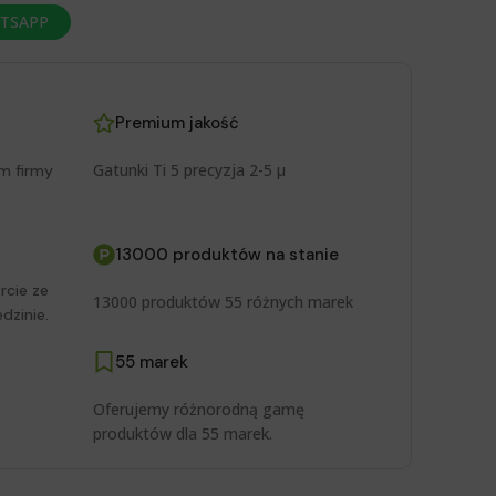
ATSAPP
Premium jakość
Gatunki Ti 5 precyzja 2-5 μ
m firmy
13000 produktów na stanie
rcie ze
13000 produktów 55 różnych marek
dzinie.
55 marek
Oferujemy różnorodną gamę
produktów dla 55 marek.