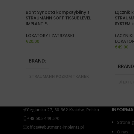
Bont Synocta kompatybilny z
Łącznik 
STRAUMANN SOFT TISSUE LEVEL
STRAUMAN
IMPLANT ®.
SYSTEM i
LOKATORY I ZATRZASKI
ŁĄCZNIK
€
20.00
LOKATOR
€
49.00
WYBIERZ OPCJE
WYBIERZ
BRAND
BRAND
STRAUMANN POZIOM TKANEK
MIĘKKICH RN SYSTEM®
3i EXTE
CERTAI
ACTIVE
TYP ŁĄCZNIKA
STRAUM
MIĘKKIC
INFORMA
DENTS
Ceglarska 27, 30-362 Kraków, Polska
Bez antyrotacji, Z zabezpieczeniem
+48 505 449 570
przed obrotem
Strona 
ŚREDN
office@abutment-implants.pl
O nas