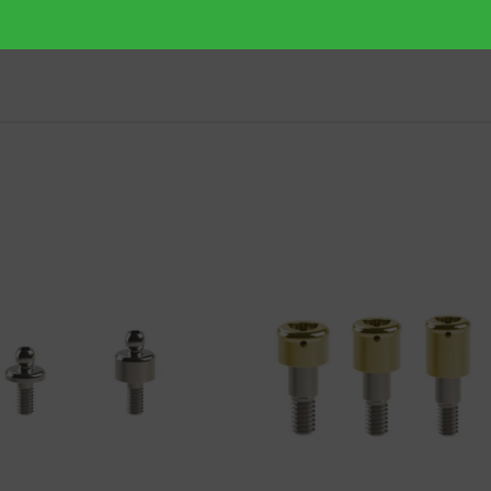
gdy implanty są rozbieżne, a całkowita rozbieżność nie przekracza 