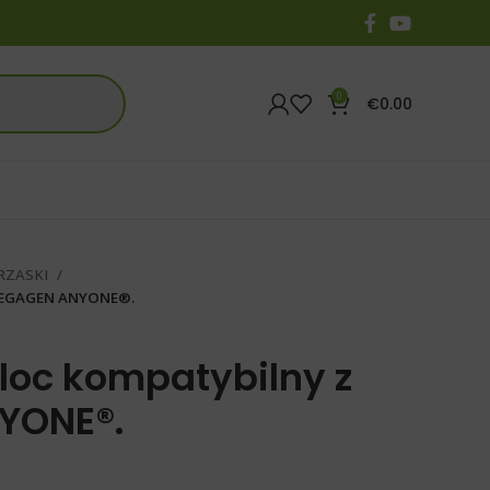
0
€
0.00
RZASKI
 MEGAGEN ANYONE®.
loc kompatybilny z
YONE®.