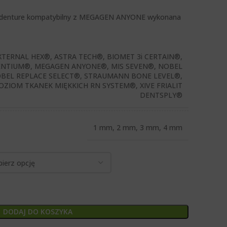
erdenture kompatybilny z MEGAGEN ANYONE wykonana
EXTERNAL HEX®, ASTRA TECH®, BIOMET 3i CERTAIN®,
NTIUM®, MEGAGEN ANYONE®, MIS SEVEN®, NOBEL
OBEL REPLACE SELECT®, STRAUMANN BONE LEVEL®,
ZIOM TKANEK MIĘKKICH RN SYSTEM®, XIVE FRIALIT
DENTSPLY®
1 mm, 2 mm, 3 mm, 4 mm
DODAJ DO KOSZYKA