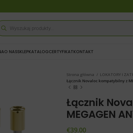
NA
O NAS
SKLEP
KATALOG
CERTYFIKAT
KONTAKT
Strona główna
LOKATORY I ZAT
Łącznik Novaloc kompatybilny z
Łącznik Nova
MEGAGEN AN
€
39.00