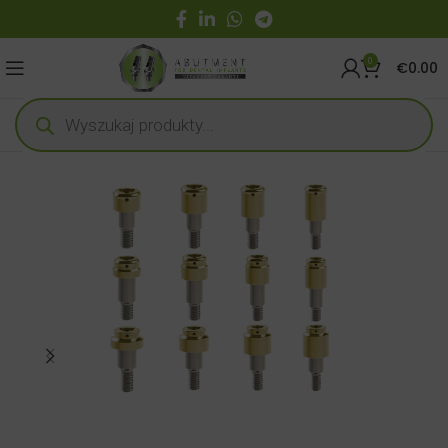
0
€
0.00