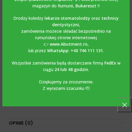
Kategorie:
ŁĄCZNIKI OVER-LOCK OVERDENTURE
,
magazyn do Rumunii,
Bukareszt
‼️
LOKATORY I ZATRZASKI
Tagi:
Novaloc
,
Novaloc overdenture
Drodzy koledzy
lekarze stomatolodzy
oraz
technicy
dentystyczni
,
Share:
zamówienia możecie składać bezpośrednio na
rumuńskiej stronie internetowej
OPIS
👉
www.Abutment.ro
,
Opis
lub przez
WhatsApp: +40 746 111 131
.
Wszystkie zamówienia będą dostarczane firmą
FedEx
w
Łącznik Novaloc overdenture, Ø 3.5 mm, 4.3 mm i 5 mm,
ciągu
24 lub 48 godzin
.
wysokość kołnierza GH 1 mm, 2 mm si 3 mm, 4 mm,
kompatybilny z NOBEL REPLACE SELECT® implants*
Dziękujemy za zrozumienie.
Z wyrazami szacunku 🫡
Łącznik z systemem Novaloc, Ø 3.5 mm, 4.3 mm i 5 mm,
wysokość kołnierza GH 1 mm, 2 mm, 3 mm i 4 mm,
kompatybilny z implantami NOBEL REPLACE SELECT®
OPINIE (0)