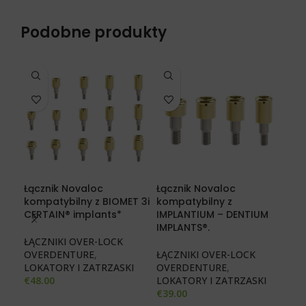
Podobne produkty
Łącznik Novaloc
Łącznik Novaloc
Łąc
kompatybilny z BIOMET 3i
kompatybilny z
kom
CERTAIN® implants*
IMPLANTIUM – DENTIUM
ME
IMPLANTS®.
ŁĄCZNIKI OVER-LOCK
ŁĄC
OVERDENTURE
,
ŁĄCZNIKI OVER-LOCK
OV
LOKATORY I ZATRZASKI
OVERDENTURE
,
LOK
€
48.00
LOKATORY I ZATRZASKI
€
39
€
39.00