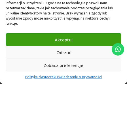
informacji o urządzeniu. Zgoda na te technologie pozwoli nam
3Shape 2024 Library
przetwarzać dane, takie jak zachowanie podczas przeglądania lub
unikalne identyfikatory na tej stronie. Brak wyrażenia zgody lub
Exocad 2024 Library
wycofanie zgody może niekorzystnie wpłynąć na niektóre cechy i
funkcje.
Novamind bredent blueski 2025
Genius Ti-Base Library Exocad Novamaind 2024
Akceptuj
Odrzuć
© 2024 Abutment Implants PL. All rights reserved
Zobacz preferencje
0
Polityka ciasteczek
Oświadczenie o prywatności
Ulubione
Cart
Klient
Menu