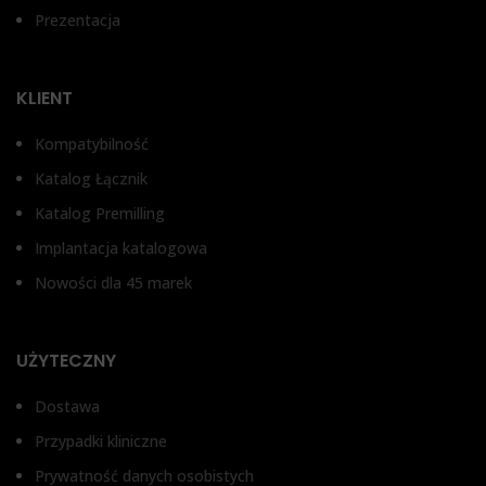
Prezentacja
WYSOKOŚĆ DZIĄSŁA
1 mm, 2 mm, 3 mm, 4 mm,
5 mm
1 mm, 2 mm, 3 mm, 4 mm,
KLIENT
5 mm
Kompatybilność
Katalog Łącznik
Katalog Premilling
Implantacja katalogowa
Nowości dla 45 marek
UŻYTECZNY
Dostawa
Przypadki kliniczne
Prywatność danych osobistych