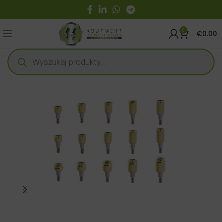
0
€
0.00