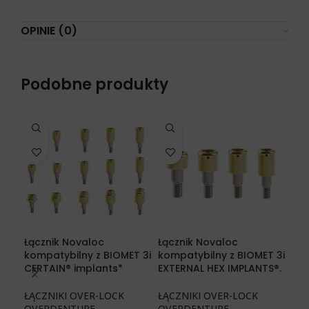
OPINIE (0)
Podobne produkty
Łącznik Novaloc
Łącznik Novaloc
Łąc
kompatybilny z BIOMET 3i
kompatybilny z BIOMET 3i
kom
CERTAIN® implants*
EXTERNAL HEX IMPLANTS®.
BLU
ŁĄCZNIKI OVER-LOCK
ŁĄCZNIKI OVER-LOCK
ŁĄC
OVERDENTURE
,
OVERDENTURE
,
OV