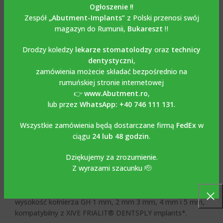
Ogłoszenie ‼️
SKU:
01.xx0.8xx
Zespół
„Abutment-Implants”
z Polski przenosi swój
magazyn do Rumunii,
Bukareszt
‼️
Kategorie:
ŁĄCZNIKI OVER-LOCK OVERDENTURE
,
LOKATORY I ZATRZASKI
Drodzy koledzy
lekarze stomatolodzy
oraz
technicy
Tagi:
3,4 mm
,
3,8 mm
,
4,5 mm
,
Novaloc
,
Novaloc
dentystyczni
,
overdenture
zamówienia możecie składać bezpośrednio na
rumuńskiej stronie internetowej
Share:
👉
www.Abutment.ro
,
lub przez
WhatsApp: +40 746 111 131
.
OPIS
Opis
Wszystkie zamówienia będą dostarczane firmą
FedEx
w
ciągu
24 lub 48 godzin
.
Łącznik Novaloc overdenture, Ø 3.4 mm, 3.8 mm, 4.5 mm,
Dziękujemy za zrozumienie.
wysokość kołnierza GH 1 mm, 2 mm 3 mm, 4 mm i 5 mm,
Z wyrazami szacunku 🫡
kompatybilny z XIVE FRIALIT® DENTSPLY implants*
Łącznik z systemem Novaloc, Ø 3.4 mm, 3.8 mm, 4.5 mm,
wysokość kołnierza GH 1 mm, 2 mm 3 mm, 4 mm i 5 mm,
kompatybilny z XIVE FRIALIT® DENTSPLY implants*.