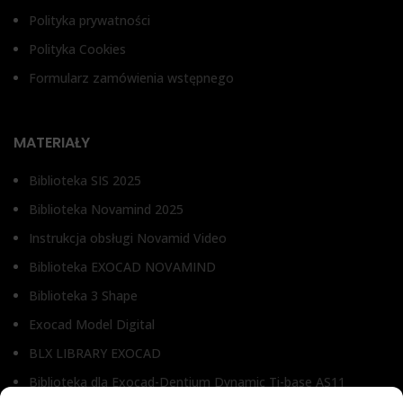
Polityka prywatności
Polityka Cookies
Formularz zamówienia wstępnego
MATERIAŁY
Biblioteka SIS 2025
Biblioteka Novamind 2025
Instrukcja obsługi Novamid Video
Biblioteka EXOCAD NOVAMIND
Biblioteka 3 Shape
Exocad Model Digital
BLX LIBRARY EXOCAD
Biblioteka dla Exocad-Dentium Dynamic Ti-base AS11