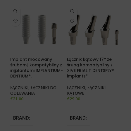
Implant mocowany
Łącznik kątowy 17° ze
Łąc
śrubami, kompatybilny z
śrubą kompatybilny z
śru
implantami IMPLANTIUM-
XIVE FRIALIT DENTSPLY®
ALP
DENTIUM®.
implants*
CO
ŁĄCZNIKI
,
ŁĄCZNIKI DO
ŁĄCZNIKI
,
ŁĄCZNIKI
ŁĄC
ODLEWANIA
KĄTOWE
KĄ
€
21.00
€
29.00
€
29
BRAND
BRAND
B