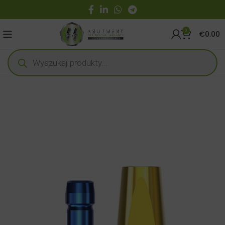
0
€
0.00