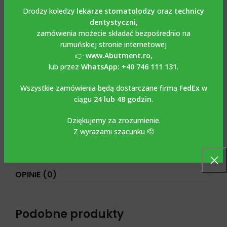
kompatybilny z BIO-HORIZONS
Drodzy koledzy
lekarze stomatolodzy
oraz
technicy
dentystyczni
,
Łącznik prosty ze śrubą kompatybilny z BIO-HORIZONS
zamówienia możecie składać bezpośrednio na
wykonany jest z tytanu klasy5-6AL4V i dostępny jest o
rumuńskiej stronie internetowej
średnicy 3 mm i wysokości kołnierza 2 mm. Śruba jest
👉
www.Abutment.ro
,
dołączona do zestawu. Zalecany moment obrotowy to 30
lub przez
WhatsApp: +40 746 111 131
.
Ncm. Łącznik prosty ze śrubą kompatybilny z Inno jest
stosowany zarówno w przypadku koron, jak i cementowych
Wszystkie zamówienia będą dostarczane firmą
FedEx
w
mostów protetycznych. Połączenie hex jo dokładności do
ciągu
24 lub 48 godzin
.
2-5 mikronów. Pracę wykonuje się za pomocą klasycznego
Dziękujemy za zrozumienie.
klucza protetycznego.
Z wyrazami szacunku 🫡
ZDJĘCIA NIE ODPOWIADAJĄ RZECZYWISTOŚCI
OPINIE (0)
Podobne produkty