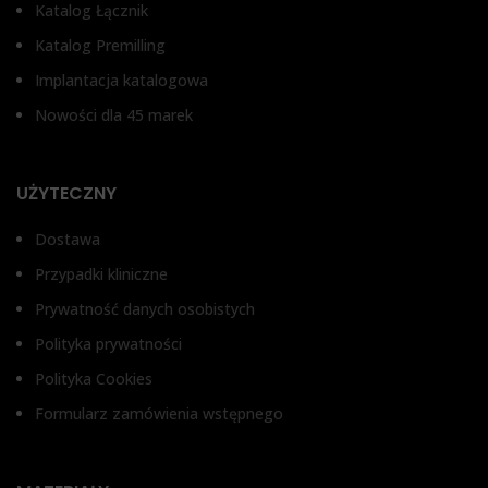
Katalog Łącznik
T
TYP ŁĄCZNIKA
Katalog Premilling
Łą
Implantacja katalogowa
Łącznik kątowy 17
Nowości dla 45 marek
UŻYTECZNY
Dostawa
Przypadki kliniczne
Prywatność danych osobistych
Polityka prywatności
Polityka Cookies
Formularz zamówienia wstępnego