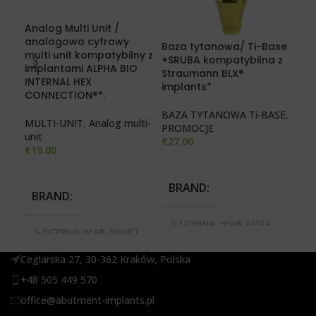
Analog Multi Unit /
DE
analogowo cyfrowy
com
Baza tytanowa/ Ti-Base
multi unit kompatybilny z
scr
+SRUBA kompatybilna z
implantami ALPHA BIO
Straumann BLX®
INTERNAL HEX
MUL
implants*
CONNECTION®*.
uzd
€
26
BAZA TYTANOWA Ti-BASE
,
MULTI-UNIT
,
Analog multi-
PROMOCJE
unit
€
27.00
€
19.00
B
BRAND
3i
BRAND
3i
S
3i EXTERNAL HEX®, ASTRA
M
3i EXTERNAL HEX®, BIOMET
TECH®, BIOMET 3i
SE
3i CERTAIN®, BREDENT BLUE
CERTAIN®, BREDENT BLUE
N
SKY®, MEGAGEN ANYONE®,
SKY®, IMPLANTIUM
RE
Ceglarska 27, 30-362 Kraków, Polska
MEGAGEN ANYRIDGE
DENTIUM®, MEGAGEN
S
SERIES®, MIS SEVEN®,
ANYONE®, MEGAGEN
XI
+48 505 449 570
NOBEL ACTIVE®, NOBEL
ANYRIDGE SERIES®, MIS
REPLACE SELECT®,
SEVEN®, NOBEL ACTIVE®,
office@abutment-implants.pl
STRAUMANN BONE LEVEL®,
NOBEL REPLACE SELECT®,