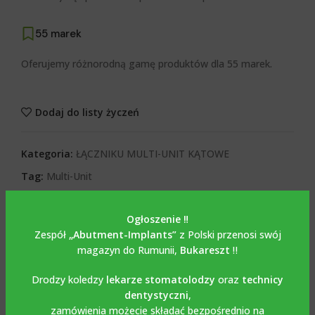
55 marek
Oferujemy różnorodną gamę produktów dla 55 marek.
Dodaj do listy życzeń
Kategoria:
ŁĄCZNIKU MULTI-UNIT KĄTOWE
Tag:
Multi-Unit
Share:
Ogłoszenie ‼️
Zespół
„Abutment-Implants”
z Polski przenosi swój
OPIS
magazyn do Rumunii,
Bukareszt
‼️
Opis
Drodzy koledzy
lekarze stomatolodzy
oraz
technicy
dentystyczni
,
zamówienia możecie składać bezpośrednio na