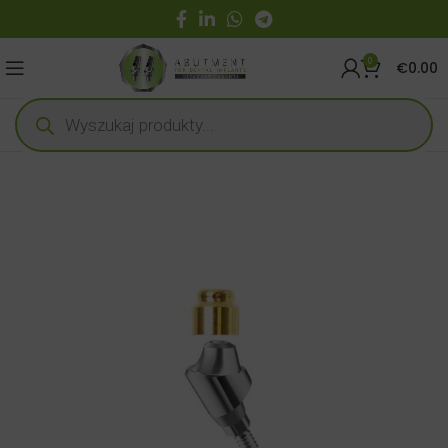
0
€
0.00