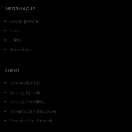
XIVE FRIALIT DENTSPLY®
STRAUMANN BONE LEVEL®,
STRAUMANN POZIOM
INFORMACJE
TKANEK MIĘKKICH RN
SYSTEM®, XIVE FRIALIT
DENTSPLY®
Strona główna
O nas
WYSOKOŚĆ DZIĄSŁA
Opinie
Prezentacja
1 mm, 2 mm, 3 mm
TYP ŁĄCZNIKA
KLIENT
Bez antyrotacji, Z
Kompatybilność
zabezpieczeniem przed
obrotem
Katalog Łącznik
Katalog Premilling
Implantacja katalogowa
Nowości dla 45 marek