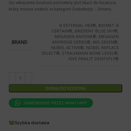
Do wkręcenia locatora potrzebny jest klucz do locatora,
który można znaleźć w kategorii Śrubokręty – Drivery.
3i EXTERNAL HEX®, BIOMET 3i
CERTAIN®, BREDENT BLUE SKY®,
MEGAGEN ANYONE®, MEGAGEN
BRAND
ANYRIDGE SERIES®, MIS SEVEN®,
NOBEL ACTIVE®, NOBEL REPLACE
SELECT®, STRAUMANN BONE LEVEL®,
XIVE FRIALIT DENTSPLY®
DODAJ DO KOSZYKA
ZAMÓWIENIE PRZEZ WHATSAPP
Szybka dostawa