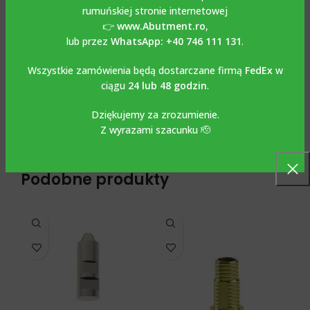
Locator Multi-Unit + zestaw zszywek (metalowa obudowa
rumuńskiej stronie internetowej
+ teflon) może być stosowany zarówno do
multi-unit
👉
www.Abutment.ro
,
prostych
jak i do
multi-unit kątowych.
lub przez
WhatsApp: +40 746 111 131
.
Do wkręcenia locatora potrzebny jest klucz do locatora,
Wszystkie zamówienia będą dostarczane firmą
FedEx
w
który można znaleźć w kategorii Śrubokręty – Drivery.
ciągu
24 lub 48 godzin
.
Dziękujemy za zrozumienie.
OPINIE (0)
Z wyrazami szacunku 🫡
Podobne produkty