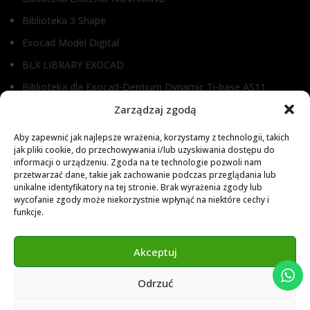
Biblioteka 3 Shape
Exocad Model Digital
BLX LIBRARY EXOCAD
Biblioteka dla Exocad-Dentium Dynamic Ti-base AS11
Biblioteka dla Dental Wings
Zarządzaj zgodą
Biblioteka dla Exocad
Aby zapewnić jak najlepsze wrażenia, korzystamy z technologii, takich
jak pliki cookie, do przechowywania i/lub uzyskiwania dostępu do
Exocad Novamaind library 3.2
informacji o urządzeniu. Zgoda na te technologie pozwoli nam
przetwarzać dane, takie jak zachowanie podczas przeglądania lub
3Shape 2024 Library
unikalne identyfikatory na tej stronie. Brak wyrażenia zgody lub
Exocad 2024 Library
wycofanie zgody może niekorzystnie wpłynąć na niektóre cechy i
funkcje.
Novamind bredent blueski 2025
Genius Ti-Base Library Exocad Novamaind 2024
Akceptuj
Odrzuć
© 2024 Abutment Implants PL. All rights reserved