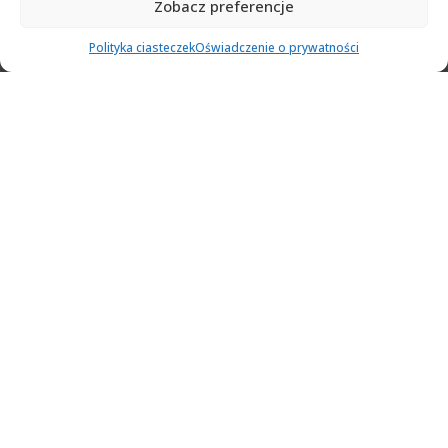
Zobacz preferencje
0
Polityka ciasteczek
Oświadczenie o prywatności
Ulubione
Cart
Klient
Menu