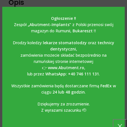
Opis
Transfer wielu jednostek
Ogłoszenie ‼️
Zespół
„Abutment-Implants”
z Polski przenosi swój
kompatybilny z ALPHA BIO
magazyn do Rumunii,
Bukareszt
‼️
INTERNAL HEX CONNECTION
Drodzy koledzy
lekarze stomatolodzy
oraz
technicy
dentystyczni
,
Transfer wielu jednostek kompatybilny z ALPHA BIO
zamówienia możecie składać bezpośrednio na
INTERNAL HEX CONNECTION
rumuńskiej stronie internetowej
👉
www.Abutment.ro
,
występuje w wersji do techniki wycisku łyżeczką
lub przez
WhatsApp: +40 746 111 131
.
otwartą.Stosowany jest w przypadku, gdy opcją roboczą
jest pozostanie w pozycji implantu wielośladu. Wykonany
Wszystkie zamówienia będą dostarczane firmą
FedEx
w
jest z tytanu Grade 5-6AL4V.Zalecany moment obrotowy to
ciągu
24 lub 48 godzin
.
15Ncm. Konstrukcja z kilkoma rowkami pozwala na dobrą
Dziękujemy za zrozumienie.
retencję materiału wyciskowego, dzięki czemu nie dochodzi
Z wyrazami szacunku 🫡
do zmian w wycisku.W przypadku wycisku kilku implantów
jednocześnie zaleca się ich mocowanie razem w celu
wyeliminowania możliwości zmiany ich położenia w