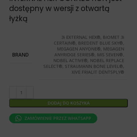
dostępny w wersji z otwartą
łyżką
3i EXTERNAL HEX®, BIOMET 3i
CERTAIN®, BREDENT BLUE SKY®,
MEGAGEN ANYONE®, MEGAGEN
BRAND
ANYRIDGE SERIES®, MIS SEVEN®,
NOBEL ACTIVE®, NOBEL REPLACE
SELECT®, STRAUMANN BONE LEVEL®,
XIVE FRIALIT DENTSPLY®
DODAJ DO KOSZYKA
ZAMÓWIENIE PRZEZ WHATSAPP