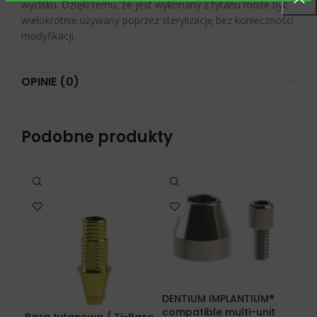
wycisku. Dzięki temu, że jest wykonany z tytanu może być
wielokrotnie używany poprzez sterylizację bez konieczności
modyfikacji.
OPINIE (0)
Podobne produkty
DENTIUM IMPLANTIUM®
ME
compatible multi-unit
kom
Baza tytanowa / Ti-Base