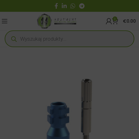
0
€
0.00