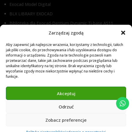
Exocad Model Digital
BLX LIBRARY EXOCAD
Biblioteka dla Exocad-Dentium Dynamic Ti-base AS11
Biblioteka dla Dental Wings
Zarządzaj zgodą
Biblioteka dla Exocad
Aby zapewnić jak najlepsze wrażenia, korzystamy z technologii, takich
jak pliki cookie, do przechowywania i/lub uzyskiwania dostępu do
Exocad Novamaind library 3.2
informacji o urządzeniu. Zgoda na te technologie pozwoli nam
przetwarzać dane, takie jak zachowanie podczas przeglądania lub
3Shape 2024 Library
unikalne identyfikatory na tej stronie. Brak wyrażenia zgody lub
Exocad 2024 Library
wycofanie zgody może niekorzystnie wpłynąć na niektóre cechy i
funkcje.
Novamind bredent blueski 2025
Genius Ti-Base Library Exocad Novamaind 2024
Akceptuj
Odrzuć
© 2024 Abutment Implants PL. All rights reserved
Zobacz preferencje
0