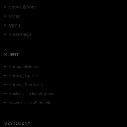
Strona główna
WYSOKOŚĆ DZIĄSŁA
O nas
1 mm, 2 mm, 3 mm
Opinie
Prezentacja
TYP ŁĄCZNIKA
Bez antyrotacji, Z
KLIENT
zabezpieczeniem przed
obrotem
Kompatybilność
Katalog Łącznik
Katalog Premilling
Implantacja katalogowa
Nowości dla 45 marek
UŻYTECZNY