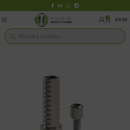
0
€
0.00