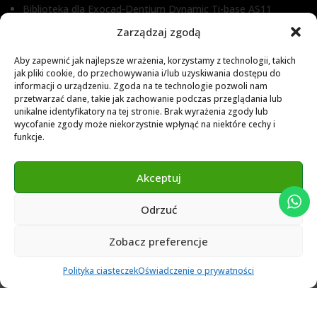
Biblioteka dla Exocad-Dentium Dynamic Ti-base AS11
Biblioteka dla Dental Wings
Zarządzaj zgodą
Biblioteka dla Exocad
Aby zapewnić jak najlepsze wrażenia, korzystamy z technologii, takich
jak pliki cookie, do przechowywania i/lub uzyskiwania dostępu do
Exocad Novamaind library 3.2
informacji o urządzeniu. Zgoda na te technologie pozwoli nam
przetwarzać dane, takie jak zachowanie podczas przeglądania lub
3Shape 2024 Library
unikalne identyfikatory na tej stronie. Brak wyrażenia zgody lub
Exocad 2024 Library
wycofanie zgody może niekorzystnie wpłynąć na niektóre cechy i
funkcje.
Novamind bredent blueski 2025
Genius Ti-Base Library Exocad Novamaind 2024
Akceptuj
Odrzuć
© 2024 Abutment Implants PL. All rights reserved
Zobacz preferencje
0
Polityka ciasteczek
Oświadczenie o prywatności
Ulubione
Cart
Klient
Menu