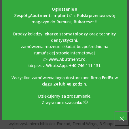
Temporary Cylinder with
Ogłoszenie ‼️
Screw / Cylinder
Zespół
„Abutment-Implants”
z Polski przenosi swój
tymczasowy
magazyn do Rumunii,
Bukareszt
‼️
kompatybilny z
Drodzy koledzy
lekarze stomatolodzy
oraz
technicy
dentystyczni
,
Implantium-Dentium
zamówienia możecie składać bezpośrednio na
rumuńskiej stronie internetowej
👉
www.Abutment.ro
,
Multi Unit Titanium Temporary Cylinder with Screw /
lub przez
WhatsApp: +40 746 111 131
.
Cylinder tymczasowy kompatybilny z
Implantium-
Dentium
wykonany jest z tytanu o gradacji 5-6AL4V. Śruba
Wszystkie zamówienia będą dostarczane firmą
FedEx
w
jest dołączona do zestawu. Zalecany moment obrotowy 15
ciągu
24 lub 48 godzin
.
Ncm. Służy do wykonywania przykręcanych uzupełnień
tymczasowych w multi unitach. Rowki obecne na stronie
Dziękujemy za zrozumienie.
cylindrycznej umożliwiają dobrą retencję materiałów do
Z wyrazami szacunku 🫡
uzupełnień tymczasowych. Stosuje się go razem z
klasycznym kluczem protetycznym. Można go używać
zarówno do prac klasycznych, jak i cyfrowych z
wykorzystaniem bibliotek Exocad, Dental Wings, 3 Shape,