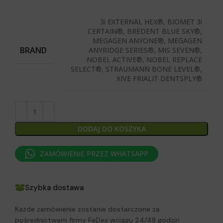
3i EXTERNAL HEX®, BIOMET 3i
CERTAIN®, BREDENT BLUE SKY®,
MEGAGEN ANYONE®, MEGAGEN
BRAND
ANYRIDGE SERIES®, MIS SEVEN®,
NOBEL ACTIVE®, NOBEL REPLACE
SELECT®, STRAUMANN BONE LEVEL®,
XIVE FRIALIT DENTSPLY®
DODAJ DO KOSZYKA
ZAMÓWIENIE PRZEZ WHATSAPP
Szybka dostawa
Każde zamówienie zostanie dostarczone za
pośrednictwem firmy FeDex wciągu 24/48 godzin