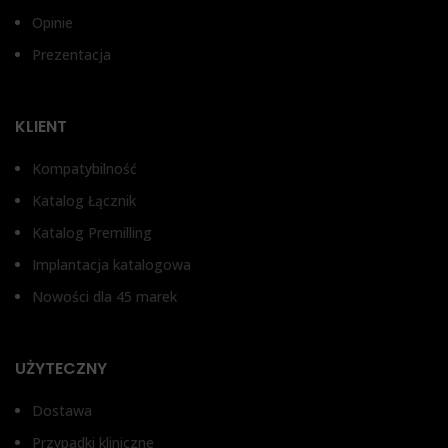
WYSOKOŚĆ DZIĄSŁA
Opinie
Prezentacja
1 mm, 2 mm, 3 mm
TYP ŁĄCZNIKA
KLIENT
Bez antyrotacji, Z
Kompatybilność
zabezpieczeniem przed
obrotem
Katalog Łącznik
Katalog Premilling
Implantacja katalogowa
Nowości dla 45 marek
UŻYTECZNY
Dostawa
Przypadki kliniczne