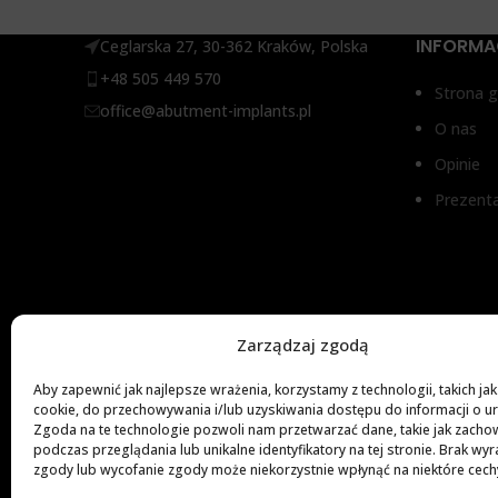
INFORMA
Ceglarska 27, 30-362 Kraków, Polska
+48 505 449 570
Strona 
office@abutment-implants.pl
O nas
Opinie
Prezent
Zarządzaj zgodą
Aby zapewnić jak najlepsze wrażenia, korzystamy z technologii, takich jak 
cookie, do przechowywania i/lub uzyskiwania dostępu do informacji o u
Zgoda na te technologie pozwoli nam przetwarzać dane, takie jak zacho
podczas przeglądania lub unikalne identyfikatory na tej stronie. Brak wyr
zgody lub wycofanie zgody może niekorzystnie wpłynąć na niektóre cechy 