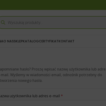
NA
O NAS
SKLEP
KATALOG
CERTYFIKAT
KONTAKT
apomniane hasło? Proszę wpisać nazwę użytkownika lub adre
-mail. Wyślemy w wiadomości email, odnośnik potrzebny do
tworzenia nowego hasła.
*
azwa użytkownika lub adres e-mail