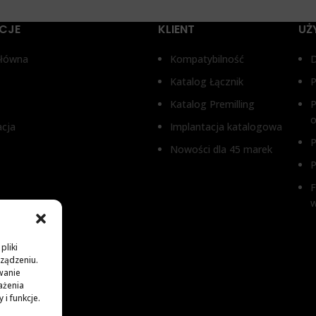
CJE
KLIENT
UŻ
główna
Kompatybilność
Katalog Łącznik
P
Katalog Premilling
P
o
acja
Implantacja katalogowa
P
Nowości dla 45 marek
P
F
pliki
rządzeniu.
wanie
ażenia
i funkcje.