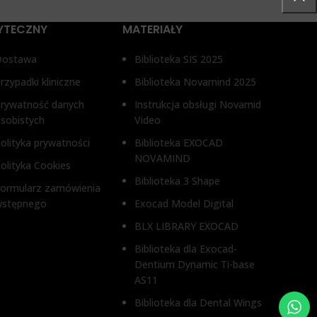
YTECZNY
MATERIAŁY
Dostawa
Biblioteka SIS 2025
rzypadki kliniczne
Biblioteka Novamind 2025
rywatność danych
Instrukcja obsługi Novamid
sobistych
Video
olityka prywatności
Biblioteka EXOCAD
NOVAMIND
olityka Cookies
Biblioteka 3 Shape
ormularz zamówienia
wstępnego
Exocad Model Digital
BLX LIBRARY EXOCAD
Biblioteka dla Exocad-
Dentium Dynamic Ti-base
AS11
Biblioteka dla Dental Wings