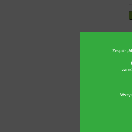
Zespół
„A
zamów
Wszys