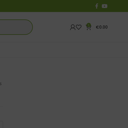
0
€
0.00
s