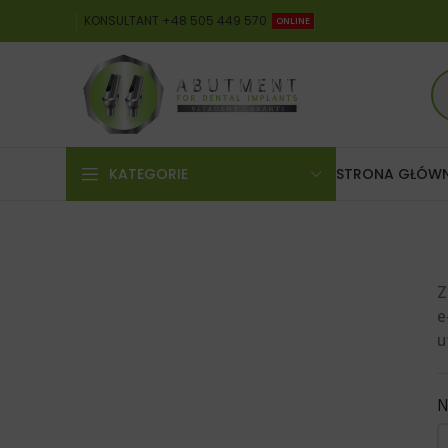
KONSULTANT +48 505 449 570
ONLINE
KATEGORIE
STRONA GŁÓW
Z
e
u
N