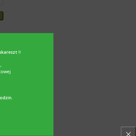
ukareszt
‼️
i
,
towej
godzin
.