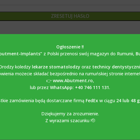
ZRESETUJ HASŁO
Ogłoszenie ‼️
butment-Implants”
z Polski przenosi swój magazyn do Rumunii,
B
Drodzy koledzy
lekarze stomatolodzy
oraz
technicy dentystyczn
ienia możecie składać bezpośrednio na rumuńskiej stronie interne
👉
www.Abutment.ro
,
lub przez
WhatsApp: +40 746 111 131
.
tkie zamówienia będą dostarczane firmą
FedEx
w ciągu
24 lub 48 
Dziękujemy za zrozumienie.
Z wyrazami szacunku 🫡