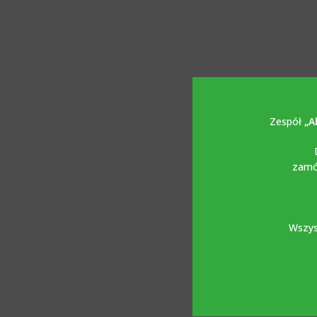
Zespół
„A
zamów
Wszys