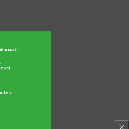
ukareszt
‼️
i
,
towej
godzin
.