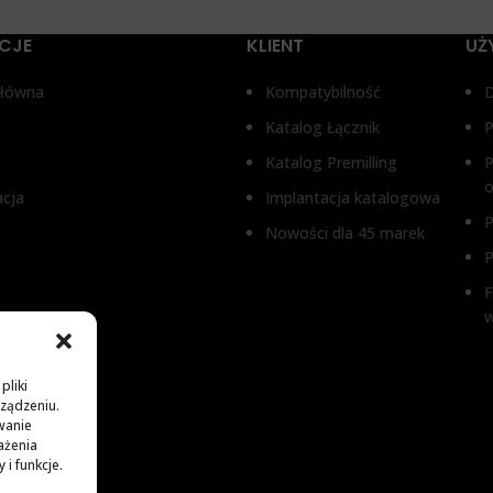
CJE
KLIENT
UŻ
główna
Kompatybilność
Katalog Łącznik
P
Katalog Premilling
P
o
acja
Implantacja katalogowa
P
Nowości dla 45 marek
P
F
pliki
rządzeniu.
wanie
ażenia
i funkcje.