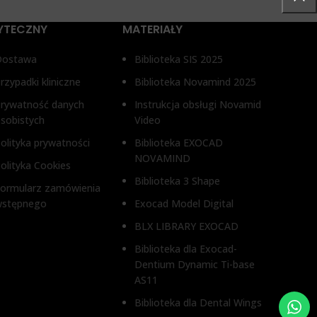
YTECZNY
MATERIAŁY
Dostawa
Biblioteka SIS 2025
rzypadki kliniczne
Biblioteka Novamind 2025
rywatność danych
Instrukcja obsługi Novamid
sobistych
Video
olityka prywatności
Biblioteka EXOCAD
NOVAMIND
olityka Cookies
Biblioteka 3 Shape
ormularz zamówienia
wstępnego
Exocad Model Digital
BLX LIBRARY EXOCAD
Biblioteka dla Exocad-
Dentium Dynamic Ti-base
AS11
Biblioteka dla Dental Wings