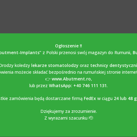
Ogłoszenie ‼️
butment-Implants”
z Polski przenosi swój magazyn do Rumunii,
B
Drodzy koledzy
lekarze stomatolodzy
oraz
technicy dentystyczn
ienia możecie składać bezpośrednio na rumuńskiej stronie interne
👉
www.Abutment.ro
,
lub przez
WhatsApp: +40 746 111 131
.
tkie zamówienia będą dostarczane firmą
FedEx
w ciągu
24 lub 48 
Dziękujemy za zrozumienie.
Z wyrazami szacunku 🫡