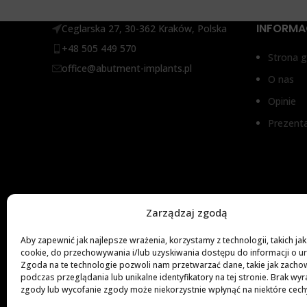
INFORMA
Ceglarska 27, 30-362 Kraków, Polska
+48 505 449 570
Strona 
office@abutment-implants.pl
O nas
Opinie
Prezent
Zarządzaj zgodą
Aby zapewnić jak najlepsze wrażenia, korzystamy z technologii, takich jak 
cookie, do przechowywania i/lub uzyskiwania dostępu do informacji o u
Zgoda na te technologie pozwoli nam przetwarzać dane, takie jak zacho
podczas przeglądania lub unikalne identyfikatory na tej stronie. Brak wyr
zgody lub wycofanie zgody może niekorzystnie wpłynąć na niektóre cechy 