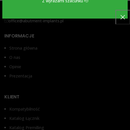
Z wyrazami szacunku 🫡
Ceglarska 27, 30-362 Kraków, Polska
+48 505 449 570
office@abutment-implants.pl
INFORMACJE
Strona główna
O nas
Opinie
Prezentacja
KLIENT
Kompatybilność
Katalog Łącznik
Katalog Premilling