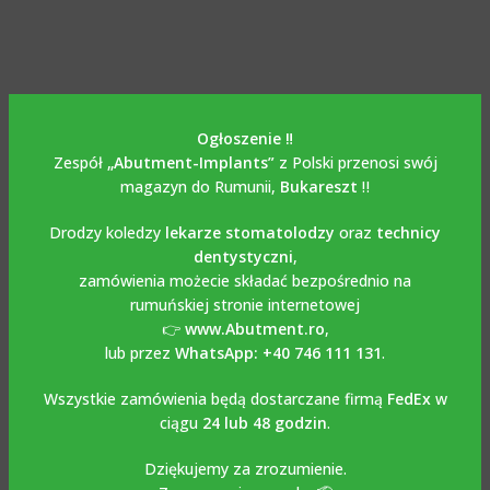
Ogłoszenie ‼️
Zespół
„Abutment-Implants”
z Polski przenosi swój
magazyn do Rumunii,
Bukareszt
‼️
Drodzy koledzy
lekarze stomatolodzy
oraz
technicy
dentystyczni
,
zamówienia możecie składać bezpośrednio na
rumuńskiej stronie internetowej
👉
www.Abutment.ro
,
lub przez
WhatsApp: +40 746 111 131
.
Wszystkie zamówienia będą dostarczane firmą
FedEx
w
ciągu
24 lub 48 godzin
.
Dziękujemy za zrozumienie.