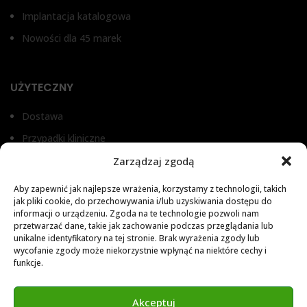
Implantacja katalogowa
Nowości dla 45 marek
UŻYTECZNY
Dostawa
Przypadki kliniczne
Prywatność danych osobistych
Zarządzaj zgodą
Polityka prywatności
Aby zapewnić jak najlepsze wrażenia, korzystamy z technologii, takich
jak pliki cookie, do przechowywania i/lub uzyskiwania dostępu do
Polityka Cookies
informacji o urządzeniu. Zgoda na te technologie pozwoli nam
Formularz zamówienia wstępnego
przetwarzać dane, takie jak zachowanie podczas przeglądania lub
unikalne identyfikatory na tej stronie. Brak wyrażenia zgody lub
wycofanie zgody może niekorzystnie wpłynąć na niektóre cechy i
funkcje.
MATERIAŁY
Akceptuj
Biblioteka SIS 2025