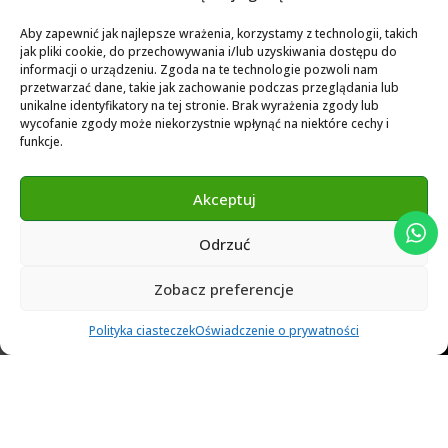
UŻYTECZNY
Aby zapewnić jak najlepsze wrażenia, korzystamy z technologii, takich
Dostawa
jak pliki cookie, do przechowywania i/lub uzyskiwania dostępu do
informacji o urządzeniu. Zgoda na te technologie pozwoli nam
Przypadki kliniczne
przetwarzać dane, takie jak zachowanie podczas przeglądania lub
unikalne identyfikatory na tej stronie. Brak wyrażenia zgody lub
Prywatność danych osobistych
wycofanie zgody może niekorzystnie wpłynąć na niektóre cechy i
funkcje.
Polityka prywatności
Polityka Cookies
Akceptuj
Formularz zamówienia wstępnego
Odrzuć
MATERIAŁY
Zobacz preferencje
0
Biblioteka SIS 2025
Polityka ciasteczek
Oświadczenie o prywatności
Ulubione
Cart
Klient
Menu
Biblioteka Novamind 2025
Instrukcja obsługi Novamid Video
Biblioteka EXOCAD NOVAMIND