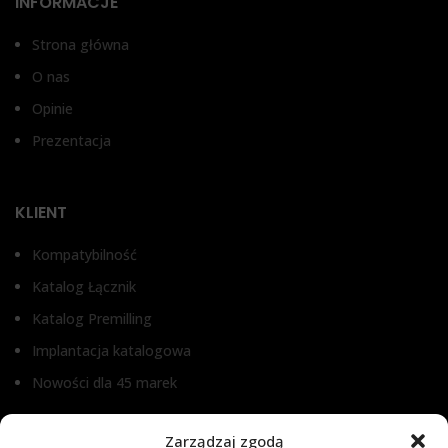
INFORMACJE
Strona główna
O nas
Opinie
Prezentacja
KLIENT
Kompatybilność
Katalog Łącznik
Katalog Premilling
Implantacja katalogowa
Nowości dla 45 marek
Zarządzaj zgodą