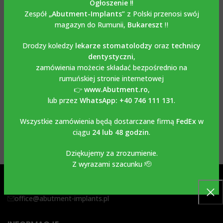
Ogłoszenie ‼️
Zespół
„Abutment-Implants”
z Polski przenosi swój
magazyn do Rumunii,
Bukareszt
‼️
Drodzy koledzy
lekarze stomatolodzy
oraz
technicy
dentystyczni
,
zamówienia możecie składać bezpośrednio na
rumuńskiej stronie internetowej
👉
www.Abutment.ro
,
lub przez
WhatsApp: +40 746 111 131
.
Wszystkie zamówienia będą dostarczane firmą
FedEx
w
ciągu
24 lub 48 godzin
.
Dziękujemy za zrozumienie.
Z wyrazami szacunku 🫡
Ceglarska 27, 30-362 Kraków, Polska
+48 505 449 570
office@abutment-implants.pl