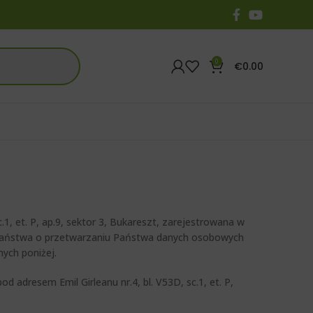
0
€
0.00
, et. P, ap.9, sektor 3, Bukareszt, zarejestrowana w
 Państwa o przetwarzaniu Państwa danych osobowych
ych poniżej.
dresem Emil Girleanu nr.4, bl. V53D, sc.1, et. P,