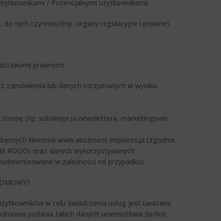
Użytkownikami / Potencjalnymi użytkownikami;
do tych czynności(np. organy regulacyjne i prawne).
odstawami prawnymi:
arz zamówienia lub danych otrzymanych w wyniku
stronę (np. subskrypcja newslettera, marketingowe
 obecnych klientów www.abutment-implants.pl (zgodnie
e 49 RODO) oraz danych wykorzystywanych
seudonimizowane w zależności od przypadku).
 ODMOWY?
ytkowników w celu świadczenia usług jest uważane
 Odmowa podania takich danych uniemożliwia Spółce