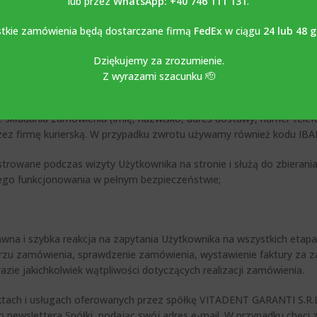
lub przez
WhatsApp: +40 746 111 131
.
enia, z którego korzysta Użytkownik, ujawnia on pewne informacje o s
rnetowa www.abutment-implants.pl, podobnie jak inne strony internet
tkie zamówienia będą dostarczane firmą
FedEx
w ciągu
24 lub 48 
ug analizy ruchu, takich jak Google Analytics.
Dziękujemy za zrozumienie.
t-implants.pl wyłącznie w celu ulepszenia strony internetowej Spó
Z wyrazami szacunku 🫡
Spółki:
kładania zamówienia (imię, nazwisko, adres dostawy, numer telefon
zez firmę kurierską. W przypadku zwrotu używamy również kodu IBA
estrowane podczas wizyty Użytkownika na stronie i służą do zbieran
owego funkcjonowania w pełnym bezpieczeństwie;
awna i szybka reakcja na zapytania Użytkownika na wszystkich etap
u zamówienia, sprawdzenie zamówienia, wystawienie faktury za z
zie jakichkolwiek wątpliwości dotyczących realizacji zamówienia.
uktach i usługach oferowanych przez spółkę VITADENT GARANTI S.R.
o newslettera Spółki, podając swój adres e-mail. W przypadku chęci 