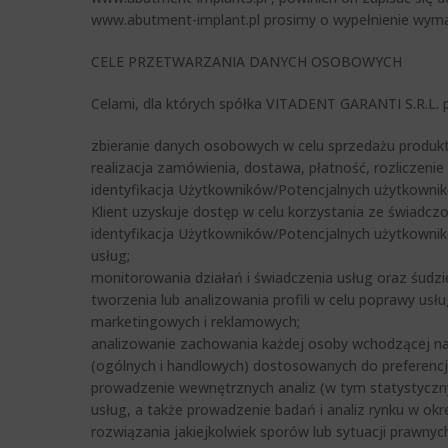
www.abutment-implant.pl prosimy o wypełnienie wyma
CELE PRZETWARZANIA DANYCH OSOBOWYCH
Celami, dla których spółka VITADENT GARANTI S.R.L.
zbieranie danych osobowych w celu sprzedażu produkt
realizacja zamówienia, dostawa, płatność, rozliczenie
identyfikacja Użytkowników/Potencjalnych użytkownikó
Klient uzyskuje dostęp w celu korzystania ze świadczo
identyfikacja Użytkowników/Potencjalnych użytkown
usług;
monitorowania działań i świadczenia usług oraz śudzi
tworzenia lub analizowania profili w celu poprawy usł
marketingowych i reklamowych;
analizowanie zachowania każdej osoby wchodzącej na 
(ogólnych i handlowych) dostosowanych do preferencj
prowadzenie wewnętrznych analiz (w tym statystyczny
usług, a także prowadzenie badań i analiz rynku w okre
rozwiązania jakiejkolwiek sporów lub sytuacji prawny