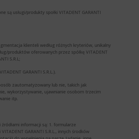
czone są usługi/produkty społki VITADENT GARANTI
gmentacja klienteli według różnych kryteriów, unikalny
 usług/produktów oferowanych przez spółkę VITADENT
NTI S.R.L;
ki VITADENT GARANTI S.R.L.).
osób zautomatyzowany lub nie, takich jak
nie, wykorzystywanie, ujawnianie osobom trzecim
anie itp.
ródłami informacji są: 1. formularze
ki VITADENT GARANTI S.R.L., innych środków
tacji) do wypełnienia na nasze żądanie, inne