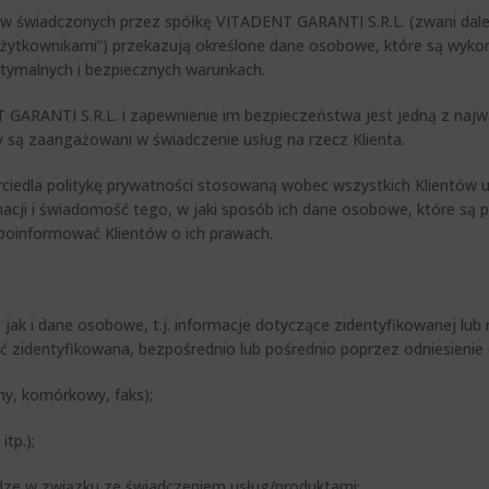
tów świadczonych przez spółkę VITADENT GARANTI S.R.L. (zwani dal
ub “Użytkownikami”) przekazują określone dane osobowe, które są wyko
ptymalnych i bezpiecznych warunkach.
GARANTI S.R.L. i zapewnienie im bezpieczeństwa jest jedną z najw
są zaangażowani w świadczenie usług na rzecz Klienta.
erciedla politykę prywatności stosowaną wobec wszystkich Klientów
acji i świadomość tego, w jaki sposób ich dane osobowe, które są 
 poinformować Klientów o ich prawach.
 i dane osobowe, t.j. informacje dotyczące zidentyfikowanej lub 
ć zidentyfikowana, bezpośrednio lub pośrednio poprzez odniesienie
rny, komórkowy, faks);
tp.);
adze w związku ze świadczeniem usług/produktami;