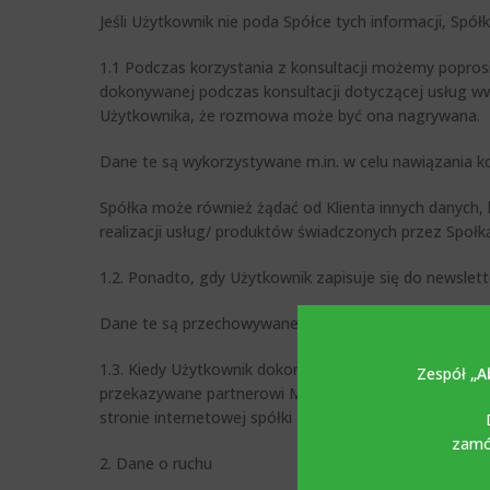
Jeśli Użytkownik nie poda Spółce tych informacji, Sp
1.1 Podczas korzystania z konsultacji możemy poprosi
dokonywanej podczas konsultacji dotyczącej usług ww
Użytkownika, że rozmowa może być ona nagrywana.
Dane te są wykorzystywane m.in. w celu nawiązania k
Spółka może również żądać od Klienta innych danych
realizacji usług/ produktów świadczonych przez Społk
1.2. Ponadto, gdy Użytkownik zapisuje się do newslett
Dane te są przechowywane do czasu wycofania zgody 
1.3. Kiedy Użytkownik dokonuje płatności. wszystkie 
Zespół
„A
przekazywane partnerowi MobilPay NETOPIA SRL w cel
stronie internetowej spółki MobilPay NETOPIA SRL.
zamów
2. Dane o ruchu