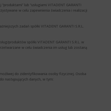
ej “produktami” lub “usługiami VITADENT GARANTI
rzystywane w celu zapewnienia świadczenia i realizacji
ażniejszych zadań spółki VITADENT GARANTI S.R.L.
 usług/produktów spółki VITADENT GARANTI S.R.L. w
przetwarzane w celu świadczenia im usług lub zostaną
możliwej do zidentyfikowania osoby fizycznej. Osoba
 do następujących danych, w tym: