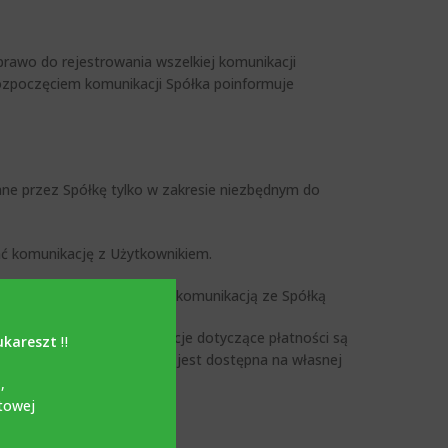
prawo do rejestrowania wszelkiej komunikacji
rozpoczęciem komunikacji Spółka poinformuje
ne przez Spółkę tylko w zakresie niezbędnym do
wać komunikację z Użytkownikiem.
jako brak zainteresowania komunikacją ze Spółką
PIA SRL, tak więć, informacje dotyczące płatności są
ukareszt
‼️
łki MobilPay NETOPIA SRL jest dostępna na własnej
i
,
towej