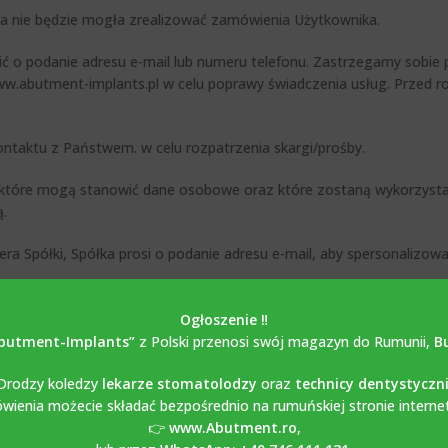
ółka nie będzie mogła zrealizować zamówienia Użytkownika.
ć o podanie adresu e-mail lub numeru telefonu. Zastrzegamy sobie 
w.abutment-implants.pl w celu poprawy świadczenia usług. Przed 
ontaktu z Państwem. w celu rozpatrzenia skargi/prośby.
, które mogą stanowić dane osobowe oraz które zostaną wykorzysta
ą.
era Spółki, Spółka prosi o podanie adresu e-mail, aby spersonalizo
lub do czasu, gdy brak aktywności Użytkownika zostanie odebrana 
Ogłoszenie ‼️
płatności są przetwarzane przez naszych partnerów – MobilPay NETO
butment-Implants”
z Polski przenosi swój magazyn do Rumunii,
B
u ich przetwarzania. Polityka przetwarzania danych osobowych spó
Drodzy koledzy
lekarze stomatolodzy
oraz
technicy dentystyczn
ienia możecie składać bezpośrednio na rumuńskiej stronie interne
👉
www.Abutment.ro
,