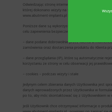
Odwiedzając stronę internetową, niezależnie od urządz
której dokonano wizyty na stronę Spółki. Strona inte
Wszys
www.abutment-implants.pl korzysta z zewnętrznych usł
Poniższe dane są wykorzystywane są przez www.abutmen
celu zapewnienia bezpieczeństwa strony internetowej 
– dane podane dobrowolnie przez Klienta w momencie s
zamówienia oraz dostarczenia produktu do Klienta pr
– dane przeglądania (IP), które są automatycznie rej
korzystaniu ze strony w celu obserwacji jej prawidł
– cookies – podczas wizyty i stałe
Jedynym celem zbierania danych Użytkownika jest spr
danych wprowadzonych przez Użytkownika w formularz
po to, aby móc skontaktować się z Użytkownikiem w ra
Jeśli Użytkownik chce otrzymywać informacje o prod
www.abutment-implants.pl , powinien on zapisać się d