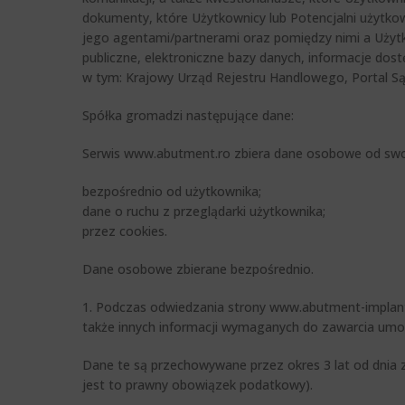
dokumenty, które Użytkownicy lub Potencjalni użytkow
jego agentami/partnerami oraz pomiędzy nimi a Użytk
publiczne, elektroniczne bazy danych, informacje dos
w tym: Krajowy Urząd Rejestru Handlowego, Portal S
Spółka gromadzi następujące dane:
Serwis www.abutment.ro zbiera dane osobowe od swo
bezpośrednio od użytkownika;
dane o ruchu z przeglądarki użytkownika;
przez cookies.
Dane osobowe zbierane bezpośrednio.
1. Podczas odwiedzania strony www.abutment-implants.
także innych informacji wymaganych do zawarcia umowy
Dane te są przechowywane przez okres 3 lat od dnia 
jest to prawny obowiązek podatkowy).