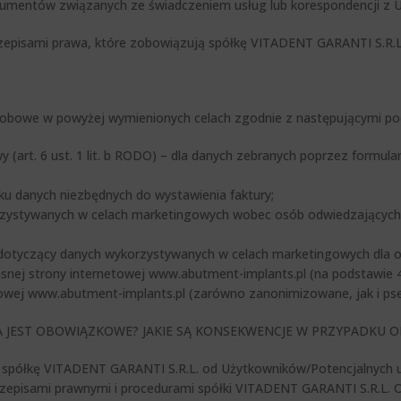
dokumentów związanych ze świadczeniem usług lub korespondencji z 
zepisami prawa, które zobowiązują spółkę VITADENT GARANTI S.R.L. 
obowe w powyżej wymienionych celach zgodnie z następującymi p
(art. 6 ust. 1 lit. b RODO) – dla danych zebranych poprzez formul
dku danych niezbędnych do wystawienia faktury;
rzystywanych w celach marketingowych wobec osób odwiedzających 
DO) dotyczący danych wykorzystywanych w celach marketingowych dla
łasnej strony internetowej www.abutment-implants.pl (na podstawi
towej www.abutment-implants.pl (zarówno zanonimizowane, jak i p
 JEST OBOWIĄZKOWE? JAKIE SĄ KONSEKWENCJE W PRZYPADKU
półkę VITADENT GARANTI S.R.L. od Użytkowników/Potencjalnych uż
przepisami prawnymi i procedurami spółki VITADENT GARANTI S.R.L.