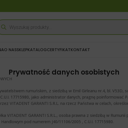
NA
O NAS
SKLEP
KATALOG
CERTYFIKAT
KONTAKT
Prywatność danych osobistych
OWYCH
telstwem rumuńskim, z siedzibą w Emil Girleanu nr.4, bl. V53D, sc.1
C.U.I. 17715980, jako administrator danych, pragnę poinformować
rzez VITADENT GARANTI S.R.L. na rzecz Państwa w celach, określon
 VITADENT GARANTI S.R.L., osoba prawna z siedzibą w Rumunii pod a
ze Handlowym pod numerem J40/11106/2005 , C.U.I. 17715980.