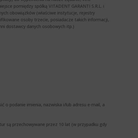
 miejsce pomiędzy spólką VITADENT GARANTI S.R.L. i
ych obowiązków (właściwe instytucje, rejestry
fikowane osoby trzecie, posiadacze takich informacji,
nni dostawcy danych osobowych itp.)
o podanie imienia, nazwiska i/lub adresu e-mail, a
tur są przechowywane przez 10 lat (w przypadku gdy