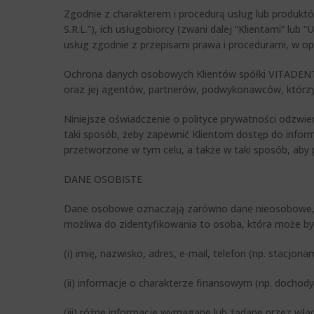
Zgodnie z charakterem i procedurą usług lub produk
S.R.L.”), ich usługobiorcy (zwani dalej “Klientami” l
usług zgodnie z przepisami prawa i procedurami, w o
Ochrona danych osobowych Klientów spółki VITADENT 
oraz jej agentów, partnerów, podwykonawców, którzy 
Niniejsze oświadczenie o polityce prywatności odzwi
taki sposób, żeby zapewnić Klientom dostęp do inform
przetworzone w tym celu, a także w taki sposób, aby
DANE OSOBISTE
Dane osobowe oznaczają zarówno dane nieosobowe, jak
możliwa do zidentyfikowania to osoba, która może by
(i) imię, nazwisko, adres, e-mail, telefon (np. stacjona
(ii) informacje o charakterze finansowym (np. dochody i
(iii) różne informacje wymagane lub żądane przez wł