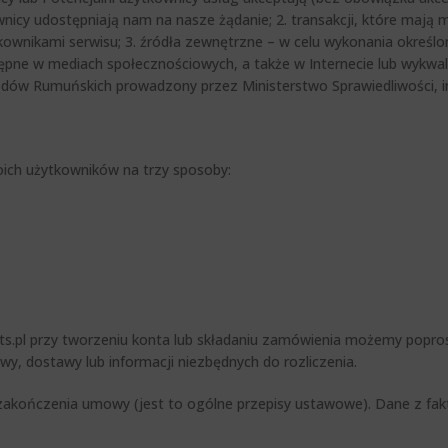
nicy udostępniają nam na nasze żądanie; 2. transakcji, które mają
ownikami serwisu; 3. źródła zewnętrzne – w celu wykonania określon
tępne w mediach społecznościowych, a także w Internecie lub wykwali
ądów Rumuńskich prowadzony przez Ministerstwo Sprawiedliwości, i
ich użytkowników na trzy sposoby:
pl przy tworzeniu konta lub składaniu zamówienia możemy poprosić 
, dostawy lub informacji niezbędnych do rozliczenia.
zakończenia umowy (jest to ogólne przepisy ustawowe). Dane z fak