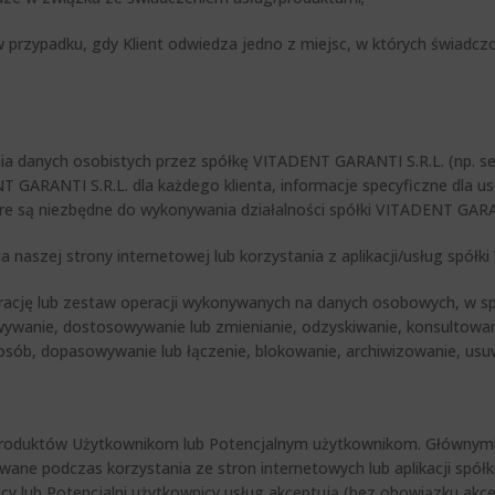
 w przypadku, gdy Klient odwiedza jedno z miejsc, w których świad
nia danych osobistych przez spółkę VITADENT GARANTI S.R.L. (np. se
T GARANTI S.R.L. dla każdego klienta, informacje specyficzne dla
które są niezbędne do wykonywania działalności spółki VITADENT GARA
a naszej strony internetowej lub korzystania z aplikacji/usług spół
cję lub zestaw operacji wykonywanych na danych osobowych, w sp
wywanie, dostosowywanie lub zmienianie, odzyskiwanie, konsultowa
osób, dopasowywanie lub łączenie, blokowanie, archiwizowanie, usuw
produktów Użytkownikom lub Potencjalnym użytkownikom. Głównymi ź
ane podczas korzystania ze stron internetowych lub aplikacji spół
cy lub Potencjalni użytkownicy usług akceptują (bez obowiązku akcep