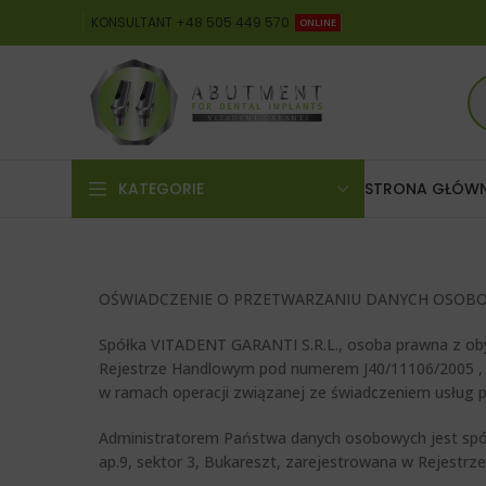
KONSULTANT +48 505 449 570
ONLINE
KATEGORIE
STRONA GŁÓW
OŚWIADCZENIE O PRZETWARZANIU DANYCH OSOB
Spółka VITADENT GARANTI S.R.L., osoba prawna z obywa
Rejestrze Handlowym pod numerem J40/11106/2005 , 
w ramach operacji związanej ze świadczeniem usług p
Administratorem Państwa danych osobowych jest spółka
ap.9, sektor 3, Bukareszt, zarejestrowana w Rejestr