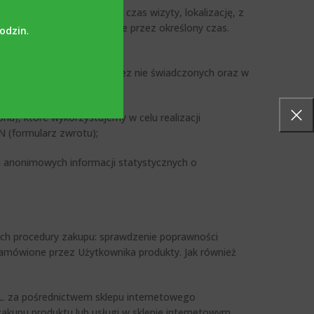
obie, takie jak adres IP, czas wizyty, lokalizację, z
owe, zapisuje te informacje przez określony czas.
godzin
.
łki, jak również usług przez nie świadczonych oraz w
u), które wykorzystujemy w celu realizacji
N (formularz zwrotu);
ia anonimowych informacji statystycznych o
ach procedury zakupu: sprawdzenie poprawności
amówione przez Użytkownika produkty. Jak również
L. za pośrednictwem sklepu internetowego
zakupu produktu lub usługi w sklepie internetowym