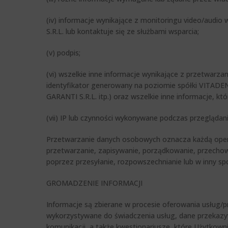
(iv) informacje wynikające z monitoringu video/audio
S.R.L. lub kontaktuje się ze służbami wsparcia;
(v) podpis;
(vi) wszelkie inne informacje wynikające z przetwarza
identyfikator generowany na poziomie spółki VITADEN
GARANTI S.R.L. itp.) oraz wszelkie inne informacje, 
(vii) IP lub czynności wykonywane podczas przeglądani
Przetwarzanie danych osobowych oznacza każdą opera
przetwarzanie, zapisywanie, porządkowanie, przecho
poprzez przesyłanie, rozpowszechnianie lub w inny sp
GROMADZENIE INFORMACJI
Informacje są zbierane w procesie oferowania usług/
wykorzystywane do świadczenia usług, dane przekazyw
komunikacji, a także kwestionariusze, które Użytkowni