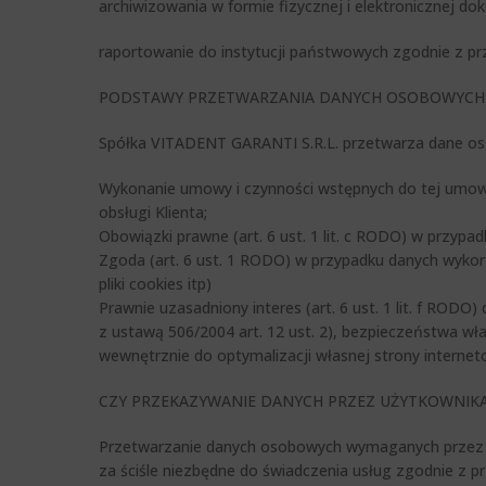
archiwizowania w formie fizycznej i elektronicznej 
raportowanie do instytucji państwowych zgodnie z pr
PODSTAWY PRZETWARZANIA DANYCH OSOBOWYCH
Spółka VITADENT GARANTI S.R.L. przetwarza dane os
Wykonanie umowy i czynności wstępnych do tej umowy 
obsługi Klienta;
Obowiązki prawne (art. 6 ust. 1 lit. c RODO) w przypa
Zgoda (art. 6 ust. 1 RODO) w przypadku danych wyko
pliki cookies itp)
Prawnie uzasadniony interes (art. 6 ust. 1 lit. f RO
z ustawą 506/2004 art. 12 ust. 2), bezpieczeństwa w
wewnętrznie do optymalizacji własnej strony interne
CZY PRZEKAZYWANIE DANYCH PRZEZ UŻYTKOWNIKA
Przetwarzanie danych osobowych wymaganych przez s
za ściśle niezbędne do świadczenia usług zgodnie z 