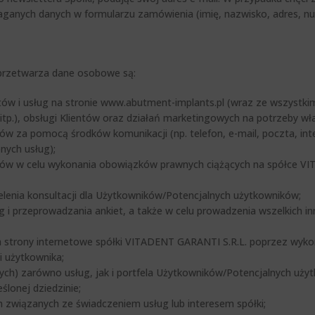
ganych danych w formularzu zamówienia (imię, nazwisko, adres, nu
 przetwarza dane osobowe są:
ów i usług na stronie www.abutment-implants.pl (wraz ze wszystkim
 itp.), obsługi Klientów oraz działań marketingowych na potrzeby wł
w za pomocą środków komunikacji (np. telefon, e-mail, poczta, inter
nych usług);
ików w celu wykonania obowiązków prawnych ciążących na spółce V
elenia konsultacji dla Użytkowników/Potencjalnych użytkowników;
ug i przeprowadzania ankiet, a także w celu prowadzenia wszelkich i
strony internetowe spółki VITADENT GARANTI S.R.L. poprzez wykorzy
i użytkownika;
ch) zarówno usług, jak i portfela Użytkowników/Potencjalnych użyt
ślonej dziedzinie;
ch związanych ze świadczeniem usług lub interesem spółki;