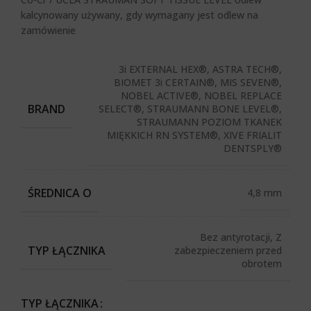
kalcynowany używany, gdy wymagany jest odlew na
zamówienie
3i EXTERNAL HEX®, ASTRA TECH®,
BIOMET 3i CERTAIN®, MIS SEVEN®,
NOBEL ACTIVE®, NOBEL REPLACE
BRAND
SELECT®, STRAUMANN BONE LEVEL®,
STRAUMANN POZIOM TKANEK
MIĘKKICH RN SYSTEM®, XIVE FRIALIT
DENTSPLY®
ŚREDNICA O
4,8 mm
Bez antyrotacji, Z
TYP ŁĄCZNIKA
zabezpieczeniem przed
obrotem
TYP ŁĄCZNIKA