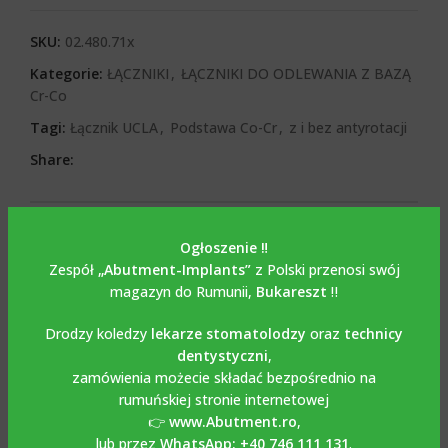
SKU:
02.480.71x
Kategorie:
ŁĄCZNIKI
,
ŁĄCZNIKI DO ODLEWANIA Z BAZĄ
Cr-Co
Tagi:
Łącznik UCLA
,
Podstawa Co-Cr
,
z i bez antyrotacji
Share:
OPIS
Opis
Ogłoszenie ‼️
Zespół
„Abutment-Implants”
z Polski przenosi swój
Odlew kalcynowany na
magazyn do Rumunii,
Bukareszt
‼️
bazie Co-Cr / UCLA ze
Drodzy koledzy
lekarze stomatolodzy
oraz
technicy
dentystyczni
,
śrubą kompatybilny z
zamówienia możecie składać bezpośrednio na
rumuńskiej stronie internetowej
STRAUMAN SOFT TISSUE
👉
www.Abutment.ro
,
lub przez
WhatsApp: +40 746 111 131
.