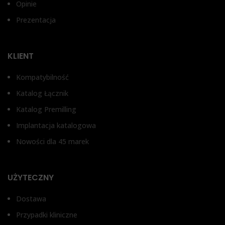
Opinie
B
4,5 mm
4,5 mm
Prezentacja
3i
TYP ŁĄCZNIKA
TYP ŁĄCZNIKA
TE
CE
KLIENT
S
Bez antyrotacji, Z
Bez antyrotacji, Z
D
zabezpieczeniem przed
zabezpieczeniem przed
A
Kompatybilność
obrotem
obrotem
AN
SE
Katalog Łącznik
NO
S
Katalog Premilling
S
TK
Implantacja katalogowa
SY
D
Nowości dla 45 marek
UŻYTECZNY
Dostawa
Przypadki kliniczne