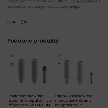
Zalecany moment obrotowy to 30Ncm. Pracę wykonuje się
za pomocą klasycznego klucza protetycznego.
OPINIE (0)
Podobne produkty
Implant mocowany
Łącznik kalcynowany,
Łąc
śrubami, kompatybilny z
mocowany śrubami,
śru
implantami IMPLANTIUM-
kompatybilny z
BI