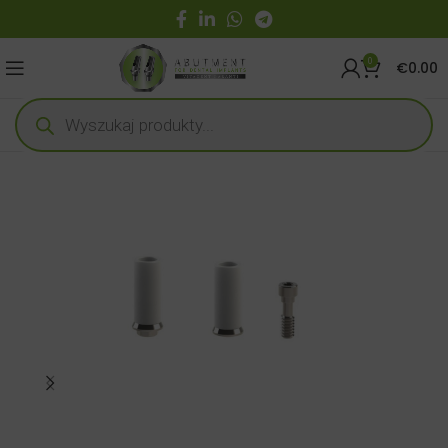
0
€
0.00