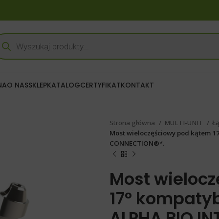
NA
O NAS
SKLEP
KATALOG
CERTYFIKAT
KONTAKT
Strona główna
MULTI-UNIT
Łą
Most wieloczęściowy pod kątem 1
CONNECTION®*.
Most wieloc
17° kompatyb
ALPHA BIO IN