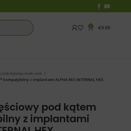
0
€
0.00
cznik kątowy multi-unit
7° kompatybilny z implantami ALPHA BIO INTERNAL HEX
zęściowy pod kątem
ilny z implantami
TERNAL HEX