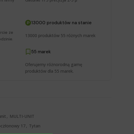
m firmy
13000 produktów na stanie
rcie ze
13000 produktów 55 różnych marek
dzinie.
55 marek
Oferujemy różnorodną gamę
produktów dla 55 marek.
nit
,
MULTI-UNIT
oczłonowy 17
,
Tytan