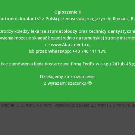
Share:
Ogłoszenie ‼️
butment-Implants”
z Polski przenosi swój magazyn do Rumunii,
B
OPIS
OPINIE (0)
Drodzy koledzy
lekarze stomatolodzy
oraz
technicy dentystyczn
ienia możecie składać bezpośrednio na rumuńskiej stronie interne
👉
www.Abutment.ro
,
lub przez
WhatsApp: +40 746 111 131
.
awiona pod kątem 17
°
kompatybi
tkie zamówienia będą dostarczane firmą
FedEx
w ciągu
24 lub 48 
Dziękujemy za zrozumienie.
Z wyrazami szacunku 🫡
NTERNAL HEX CONNECTION
la średnic 3,75 mm, 4,5 mm i wysokości dziąsła 2,5 mm i 3,5 mm.Poł