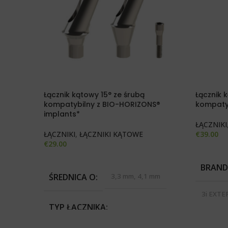
Łącznik kątowy 15° ze śrubą
Łącznik 
kompatybilny z BIO-HORIZONS®
kompaty
implants*
ŁĄCZNIKI
ŁĄCZNIKI
,
ŁĄCZNIKI KĄTOWE
€
39.00
€
29.00
WYBIERZ
DODAJ DO KOSZYKA
BRAND
ŚREDNICA O
3,3 mm, 4,1 mm
3i EXT
BIOMET
TYP ŁĄCZNIKA
SKY®, 
MEGAG