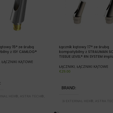
kątowy 15° ze śrubą
Łącznik kątowy 17° ze śrubą
bilny z ISY CAMLOG®
kompatybilny z STRAUMAN S
TISSUE LEVEL® RN SYSTEM impl
,
ŁĄCZNIKI KĄTOWE
ŁĄCZNIKI
,
ŁĄCZNIKI KĄTOWE
€
29.00
 OPCJE
WYBIERZ OPCJE
BRAND
ERNAL HEX®, ASTRA TECH®,
 3i CERTAIN®, BREDENT BLUE
3i EXTERNAL HEX®, ASTRA TE
IMPLANTIUM DENTIUM®,
BIOMET 3i CERTAIN®, BREDEN
EN ANYONE®, MEGAGEN
SKY®, IMPLANTIUM DENTIUM®