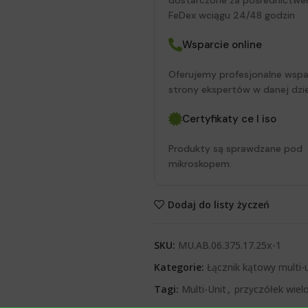
dostarczone za pośrednictwe
FeDex wciągu 24/48 godzin
Wsparcie online
Oferujemy profesjonalne wspa
strony ekspertów w danej dzie
Certyfikaty ce I iso
Produkty są sprawdzane pod
mikroskopem.
Dodaj do listy życzeń
SKU:
MU.AB.06.375.17.25x-1
Kategorie:
Łącznik kątowy multi-u
Tagi:
Multi-Unit
,
przyczółek wiel