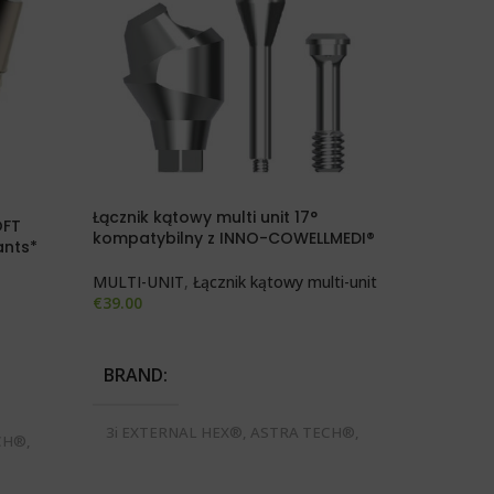
Łącznik 
Łącznik kątowy multi unit 17°
OFT
z NEODEN
kompatybilny z INNO-COWELLMEDI®
ants*
ŁĄCZNIKI
MULTI-UNIT
,
Łącznik kątowy multi-unit
€
29.00
€
39.00
DODAJ 
WYBIERZ OPCJE
ŚREDNI
BRAND
TYP ŁĄ
3i EXTERNAL HEX®, ASTRA TECH®,
CH®,
BIOMET 3i CERTAIN®, BREDENT BLUE
T BLUE
SKY®, IMPLANTIUM DENTIUM®,
,
Łącznik 
MEGAGEN ANYONE®, MEGAGEN