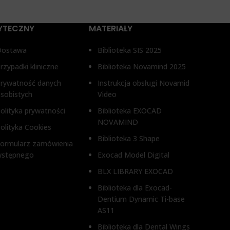
N
ANYRIDGE SERIES®, MIS SEVEN®,
N®,
NOBEL ACTIVE®, NOBEL REPLACE
ACE
WYSOK
SELECT®, STRAUMANN BONE
YTECZNY
MATERIAŁY
LEVEL®, STRAUMANN POZIOM
TKANEK MIĘKKICH RN SYSTEM®, XIVE
, XIVE
Dostawa
Biblioteka SIS 2025
1,2 mm,
FRIALIT DENTSPLY®
rzypadki kliniczne
Biblioteka Novamind 2025
BRAND
ŚREDNICA O
4,5 mm
rywatność danych
Instrukcja obsługi Novamid
 mm
sobistych
Video
3i EXTE
olityka prywatności
Biblioteka EXOCAD
WYSOKOŚĆ DZIĄSŁA
BIOMET 
NOVAMIND
SKY®, 
olityka Cookies
MEGAGE
Biblioteka 3 Shape
2,5 mm, 3,5 mm
ormularz zamówienia
ANYRIDG
NOBEL 
wstępnego
Exocad Model Digital
SELECT
TYP ŁĄCZNIKA
BLX LIBRARY EXOCAD
LEVEL®
TKANEK 
Biblioteka dla Exocad-
FRIALI
Łącznik kątowy 17
Dentium Dynamic Ti-base
AS11
Biblioteka dla Dental Wings