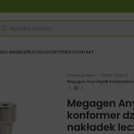
NA
O NAS
SKLEP
KATALOG
CERTYFIKAT
KONTAKT
Strona główna
ŚRUBY GOJĄCE
Megagen Anyridge® kompatybilny 
Megagen Any
konformer dz
nakładek lec