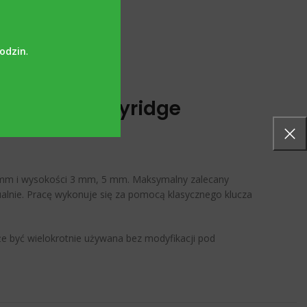
godzin
.
 Megagen Anyridge
 5 mm i wysokości 3 mm, 5 mm. Maksymalny zalecany
nie. Pracę wykonuje się za pomocą klasycznego klucza
oże być wielokrotnie używana bez modyfikacji pod