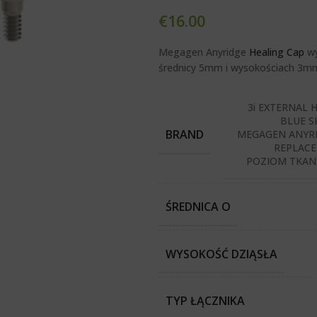
€
16.00
Megagen Anyridge
Healing Cap
wy
średnicy 5mm i wysokościach 3m
3i EXTERNAL 
BLUE S
BRAND
MEGAGEN ANYRI
REPLACE
POZIOM TKANE
ŚREDNICA O
WYSOKOŚĆ DZIĄSŁA
TYP ŁĄCZNIKA