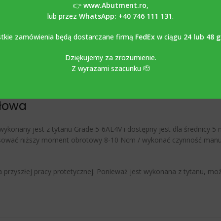
👉
www.Abutment.ro
,
lub przez
WhatsApp: +40 746 111 131
.
OPIS
OPINIE (0)
tkie zamówienia będą dostarczane firmą
FedEx
w ciągu
24 lub 48 
Dziękujemy za zrozumienie.
Z wyrazami szacunku 🫡
akładka gojąca kompatybilna z
słowa
ykonany jest z tytanu Grade 5-6AL4V i dostępny jest dla średnicy
ować niższy moment obrotowy 8-10 Ncm / wykonać czynność manual
ła przyszłej pracy protetycznej. Ponieważ jest wykonana z tytanu, m