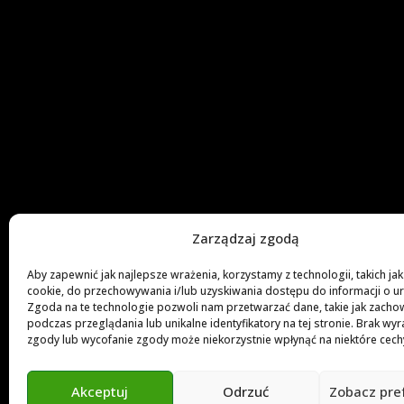
3 mm, 5 mm
3 mm, 5
TYP ŁĄCZNIKA
TYP Ł
Śruba uzdrawiająca
Śruba u
Zarządzaj zgodą
Aby zapewnić jak najlepsze wrażenia, korzystamy z technologii, takich jak 
cookie, do przechowywania i/lub uzyskiwania dostępu do informacji o u
Zgoda na te technologie pozwoli nam przetwarzać dane, takie jak zacho
podczas przeglądania lub unikalne identyfikatory na tej stronie. Brak wyr
zgody lub wycofanie zgody może niekorzystnie wpłynąć na niektóre cechy 
Akceptuj
Odrzuć
Zobacz pre