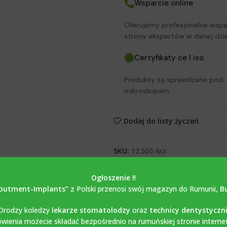
Wsparcie online
Oferujemy profesjonalne wspa
strony ekspertów w danej dzie
Certyfikaty ce I iso
Produkty są sprawdzane pod
mikroskopem.
Dodaj do listy życzeń
SKU:
12.500.4xx
Kategoria:
ŚRUBY GOJĄCE
Ogłoszenie ‼️
Tag:
Śruba uzdrawiająca
butment-Implants”
z Polski przenosi swój magazyn do Rumunii,
B
Share:
Drodzy koledzy
lekarze stomatolodzy
oraz
technicy dentystyczn
ienia możecie składać bezpośrednio na rumuńskiej stronie interne