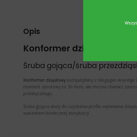
Wszys
Opis
Konformer dziąsłowy / n
Śruba gojąca/śruba przezdzią
Konformer dziąsłowy
kompatybilny z Megagen Anyridge w
moment obrotowy to 30 Ncm, ale można również zastos
protetycznego.
Śruba gojąca służy do uzyskania profilu wyłaniania dziąs
warunkiem koniecznej sterylizacji.