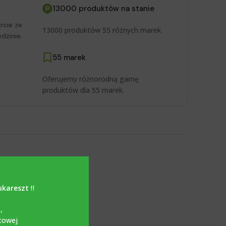
13000 produktów na stanie
rcie ze
13000 produktów 55 różnych marek
dzinie.
55 marek
Oferujemy różnorodną gamę
produktów dla 55 marek.
ukareszt
‼️
i
,
towej