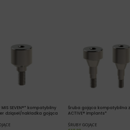
 MIS SEVEN®* kompatybilny
Śruba gojąca kompatybilna 
r dziąseł/nakładka gojąca
ACTIVE® implants*
OJĄCE
ŚRUBY GOJĄCE