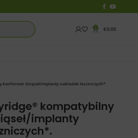
0
€
0.00
konformer dziąseł/implanty nakładek leczniczych*.
ridge® kompatybilny
iąseł/implanty
zniczych*.