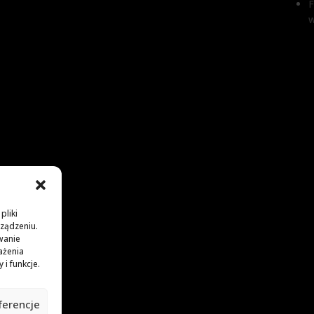
F
 mm
TYP ŁĄCZNIKA
ĄCZNIKA
Śruba uzdrawiająca
zdrawiająca
pliki
rządzeniu.
wanie
ażenia
i funkcje.
ferencje