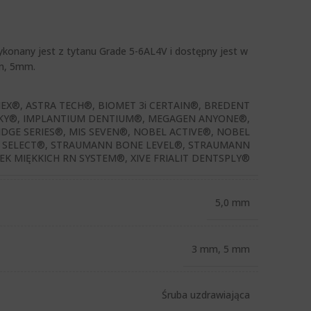
konany jest z tytanu Grade 5-6AL4V i dostępny jest w
m, 5mm.
HEX®, ASTRA TECH®, BIOMET 3i CERTAIN®, BREDENT
KY®, IMPLANTIUM DENTIUM®, MEGAGEN ANYONE®,
DGE SERIES®, MIS SEVEN®, NOBEL ACTIVE®, NOBEL
 SELECT®, STRAUMANN BONE LEVEL®, STRAUMANN
K MIĘKKICH RN SYSTEM®, XIVE FRIALIT DENTSPLY®
5,0 mm
3 mm, 5 mm
Śruba uzdrawiająca