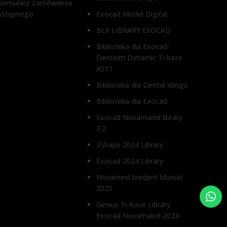
ormularz zamówienia
3 mm, 5 mm
wstępnego
Exocad Model Digital
TYP ŁĄ
BLX LIBRARY EXOCAD
TYP ŁĄCZNIKA
Śruba u
Biblioteka dla Exocad-
Dentium Dynamic Ti-base
Śruba uzdrawiająca
AS11
Biblioteka dla Dental Wings
Biblioteka dla Exocad
Exocad Novamaind library
3.2
3Shape 2024 Library
Exocad 2024 Library
Novamind bredent blueski
2025
Genius Ti-Base Library
Exocad Novamaind 2024