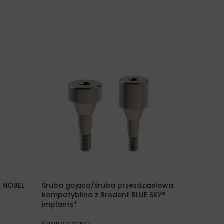
z NOBEL
Śruba gojąca/śruba przezdziąsłowa
Śruba go
kompatybilna z Bredent BLUE SKY®
kompaty
implants*
implants