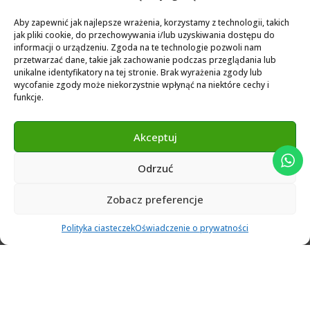
Biblioteka dla Exocad
Aby zapewnić jak najlepsze wrażenia, korzystamy z technologii, takich
jak pliki cookie, do przechowywania i/lub uzyskiwania dostępu do
Exocad Novamaind library 3.2
informacji o urządzeniu. Zgoda na te technologie pozwoli nam
przetwarzać dane, takie jak zachowanie podczas przeglądania lub
3Shape 2024 Library
unikalne identyfikatory na tej stronie. Brak wyrażenia zgody lub
Exocad 2024 Library
wycofanie zgody może niekorzystnie wpłynąć na niektóre cechy i
funkcje.
Novamind bredent blueski 2025
Genius Ti-Base Library Exocad Novamaind 2024
Akceptuj
Odrzuć
© 2024 Abutment Implants PL. All rights reserved
Zobacz preferencje
0
Polityka ciasteczek
Oświadczenie o prywatności
Ulubione
Cart
Klient
Menu