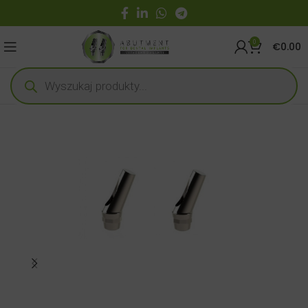
0
€
0.00