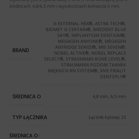
średnicach 4,8/6,5 mm i wysokościach kołnierza 0 mm.
3i EXTERNAL HEX®, ASTRA TECH®,
BIOMET 3i CERTAIN®, BREDENT BLUE
SKY®, IMPLANTIUM DENTIUM®,
MEGAGEN ANYONE®, MEGAGEN
ANYRIDGE SERIES®, MIS SEVEN®,
BRAND
NOBEL ACTIVE®, NOBEL REPLACE
SELECT®, STRAUMANN BONE LEVEL®,
STRAUMANN POZIOM TKANEK
MIĘKKICH RN SYSTEM®, XIVE FRIALIT
DENTSPLY®
ŚREDNICA O
4,8 mm, 6,5 mm
TYP ŁĄCZNIKA
Łącznik kątowy 23
ŚREDNICA O