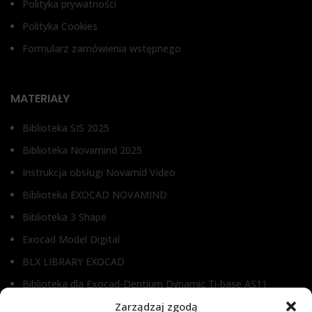
Polityka prywatności
Polityka Cookies
Formularz zamówienia wstępnego
MATERIAŁY
Biblioteka SIS 2025
Biblioteka Novamind 2025
Instrukcja obsługi Novamid Video
Biblioteka EXOCAD NOVAMIND
Biblioteka 3 Shape
Exocad Model Digital
BLX LIBRARY EXOCAD
Biblioteka dla Exocad-Dentium Dynamic Ti-base AS11
Zarządzaj zgodą
Biblioteka dla Dental Wings