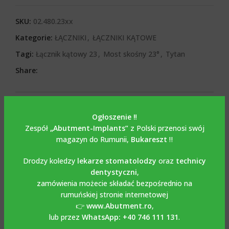
SKU:
02.480.23xx
Kategorie:
ŁĄCZNIKI
,
ŁĄCZNIKI KĄTOWE
Tagi:
Łącznik kątowy 23
,
Most skośny 23°
,
Tytan
Share:
OPIS
Opis
Ogłoszenie ‼️
Zespół
„Abutment-Implants”
z Polski przenosi swój
Łącznik kątowy
23° ze
magazyn do Rumunii,
Bukareszt
‼️
śrubą kompatybilny z
Drodzy koledzy
lekarze stomatolodzy
oraz
technicy
dentystyczni
,
STRAUMAN SOFT TISSUE
zamówienia możecie składać bezpośrednio na
rumuńskiej stronie internetowej
LEVEL® RN SYSTEM
👉
www.Abutment.ro
,
lub przez
WhatsApp: +40 746 111 131
.