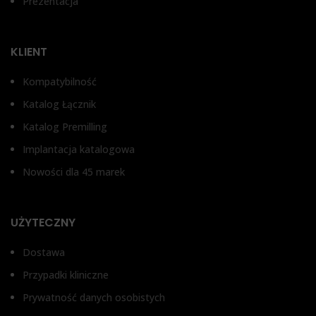
TYP ŁĄCZNIKA
TYP ŁĄCZNIKA
Prezentacja
2
Bez antyrotacji, Z
Bez antyrotacji, Z
zabezpieczeniem przed
zabezpieczeniem przed
T
KLIENT
obrotem
obrotem
Kompatybilność
Łą
Katalog Łącznik
Katalog Premilling
Implantacja katalogowa
Nowości dla 45 marek
UŻYTECZNY
Dostawa
Przypadki kliniczne
Prywatność danych osobistych