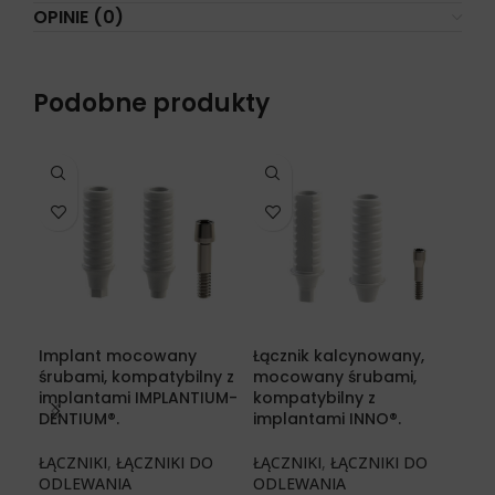
OPINIE (0)
Podobne produkty
Implant mocowany
Łącznik kalcynowany,
Łąc
śrubami, kompatybilny z
mocowany śrubami,
śru
implantami IMPLANTIUM-
kompatybilny z
CA
DENTIUM®.
implantami INNO®.
ŁĄC
ŁĄCZNIKI
,
ŁĄCZNIKI DO
ŁĄCZNIKI
,
ŁĄCZNIKI DO
KĄ
ODLEWANIA
ODLEWANIA
€
39