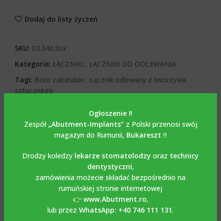
Dodaj do listy życzeń
SKU:
03.340.3xx
Kategorie:
ŁĄCZNIKI
,
ŁĄCZNIKI DO ODLEWANIA
Tagi:
Bont calcinable
,
Łącznik odlewany z tworzywa
sztucznego
Share:
Ogłoszenie ‼️
Zespół
„Abutment-Implants”
z Polski przenosi swój
OPIS
magazyn do Rumunii,
Bukareszt
‼️
Opis
Drodzy koledzy
lekarze stomatolodzy
oraz
technicy
dentystyczni
,
Odlewany łącznik ze śrubą
zamówienia możecie składać bezpośrednio na
rumuńskiej stronie internetowej
kompatybilny z BIOMET 3i
👉
www.Abutment.ro
,
CERTAIN
lub przez
WhatsApp: +40 746 111 131
.