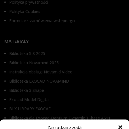
Polityka prywatności
Polityka Cookies
Formularz zamówienia wstępnego
MATERIAŁY
Biblioteka SIS 2025
Biblioteka Novamind 2025
Instrukcja obsługi Novamid Video
Biblioteka EXOCAD NOVAMIND
Biblioteka 3 Shape
Exocad Model Digital
BLX LIBRARY EXOCAD
Biblioteka dla Exocad-Dentium Dynamic Ti-base AS11
Biblioteka dla Dental Wings
Zarządzaj zgodą