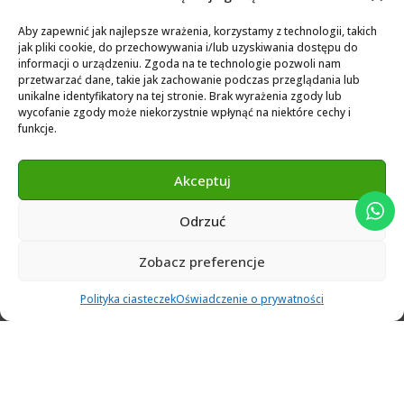
Biblioteka dla Exocad
Aby zapewnić jak najlepsze wrażenia, korzystamy z technologii, takich
jak pliki cookie, do przechowywania i/lub uzyskiwania dostępu do
Exocad Novamaind library 3.2
informacji o urządzeniu. Zgoda na te technologie pozwoli nam
przetwarzać dane, takie jak zachowanie podczas przeglądania lub
3Shape 2024 Library
unikalne identyfikatory na tej stronie. Brak wyrażenia zgody lub
Exocad 2024 Library
wycofanie zgody może niekorzystnie wpłynąć na niektóre cechy i
funkcje.
Novamind bredent blueski 2025
Genius Ti-Base Library Exocad Novamaind 2024
Akceptuj
Odrzuć
© 2024 Abutment Implants PL. All rights reserved
Zobacz preferencje
0
Polityka ciasteczek
Oświadczenie o prywatności
Ulubione
Cart
Klient
Menu