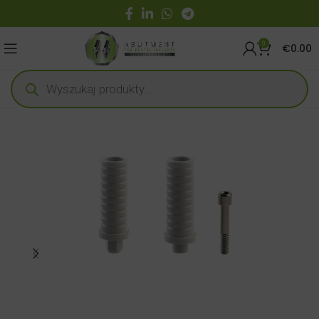
0
€
0.00