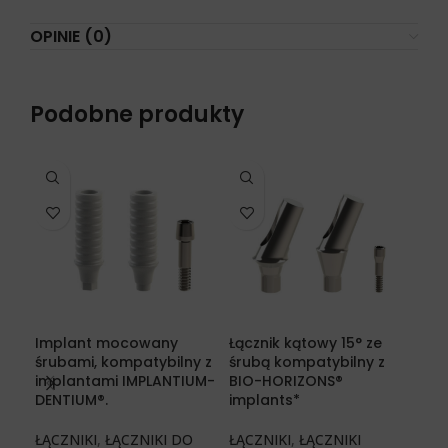
OPINIE (0)
Podobne produkty
Implant mocowany
Łącznik kątowy 15° ze
Łąc
śrubami, kompatybilny z
śrubą kompatybilny z
śru
implantami IMPLANTIUM-
BIO-HORIZONS®
ALP
DENTIUM®.
implants*
CO
ŁĄCZNIKI
,
ŁĄCZNIKI DO
ŁĄCZNIKI
,
ŁĄCZNIKI
ŁĄC