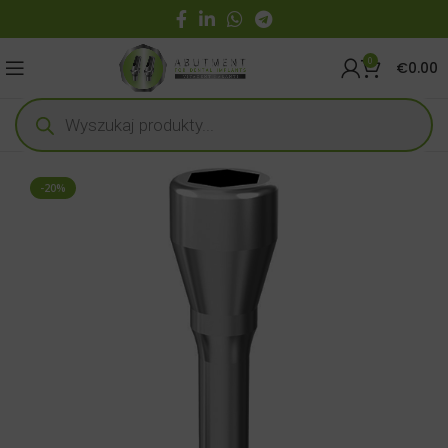
0
€
0.00
-20%