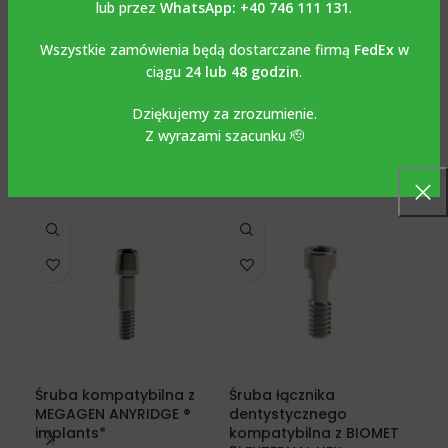
lub przez
WhatsApp: +40 746 111 131
.
Śruba kompatybilna z ICX® M1.60
Wszystkie zamówienia będą dostarczane firmą
FedEx
w
ciągu
24 lub 48 godzin
.
OPINIE (0)
Dziękujemy za zrozumienie.
Z wyrazami szacunku 🫡
Podobne produkty
Śruba kompatybilna z
Śruba łącznika
Śru
MEGAGEN ANYRIDGE ®
dentystycznego
de
implants*
kompatybilna z BIOMET
kom