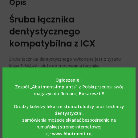
Opis
Śruba łącznika
dentystycznego
kompatybilna z ICX
Śruba łącznika dentystycznego wykonana jest z tytanu
klasy 5-6AL4V i służy do mocowania łącznika
protetycznego lub korony zębowej w implancie w
przypadku prac wkręcanych. Aby uniknąć nieprzyjemnych
Ogłoszenie ‼️
sytuacji, zaleca się, aby w przypadku trwałego
Zespół
„Abutment-Implants”
z Polski przenosi swój
zamocowania łącznika w implancie, użyć nowej śruby, a nie
magazyn do Rumunii,
Bukareszt
‼️
tej, która była używana podczas badań lub w laboratorium.
Drodzy koledzy
lekarze stomatolodzy
oraz
technicy
Pracę wykonuje się za pomocą klasycznego klucza
dentystyczni
,
protetycznego. Zalecany moment obrotowy to 25Ncm.
zamówienia możecie składać bezpośrednio na
rumuńskiej stronie internetowej
👉
www.Abutment.ro
,