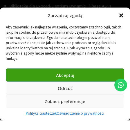
Biblioteka dla Exocad-Dentium Dynamic Ti-base AS11
Biblioteka dla Dental Wings
Zarządzaj zgodą
Biblioteka dla Exocad
Aby zapewnić jak najlepsze wrażenia, korzystamy z technologii, takich
jak pliki cookie, do przechowywania i/lub uzyskiwania dostępu do
Exocad Novamaind library 3.2
informacji o urządzeniu. Zgoda na te technologie pozwoli nam
3Shape 2024 Library
przetwarzać dane, takie jak zachowanie podczas przeglądania lub
unikalne identyfikatory na tej stronie. Brak wyrażenia zgody lub
Exocad 2024 Library
wycofanie zgody może niekorzystnie wpłynąć na niektóre cechy i
funkcje.
Novamind bredent blueski 2025
Genius Ti-Base Library Exocad Novamaind 2024
Akceptuj
Odrzuć
© 2024 Abutment Implants PL. All rights reserved
Zobacz preferencje
0
Polityka ciasteczek
Oświadczenie o prywatności
Ulubione
Cart
Klient
Menu