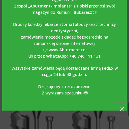
Zespół
„Abutment-Implants”
z Polski przenosi swój
magazyn do Rumunii,
Bukareszt
‼️
Drodzy koledzy
lekarze stomatolodzy
oraz
technicy
dentystyczni
,
Łącznik kątowy multi unit 17°
zamówienia możecie składać bezpośrednio na
Łącznik kątowy multi unit 17°
ze śrubą kompatybilny z
kompatybilny z INNO-
rumuńskiej stronie internetowej
STRAUMANN BONE LEVEL®.
COWELLMEDI®
👉
www.Abutment.ro
,
lub przez
WhatsApp: +40 746 111 131
.
MULTI-UNIT
,
Łącznik kątowy
MULTI-UNIT
,
Łącznik kątowy
multi-unit
multi-unit
Wszystkie zamówienia będą dostarczane firmą
FedEx
w
€
59.00
€
39.00
ciągu
24 lub 48 godzin
.
Dziękujemy za zrozumienie.
Z wyrazami szacunku 🫡