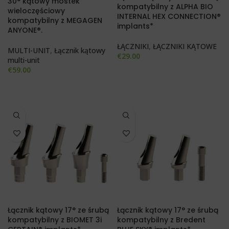
30° kątowy mostek
kompatybilny z ALPHA BIO
wieloczęściowy
INTERNAL HEX CONNECTION®
kompatybilny z MEGAGEN
implants*
ANYONE®.
ŁĄCZNIKI
,
ŁĄCZNIKI KĄTOWE
MULTI-UNIT
,
Łącznik kątowy
€
29.00
multi-unit
€
59.00
Łącznik kątowy 17° ze śrubą
Łącznik kątowy 17° ze śrubą
kompatybilny z BIOMET 3i
kompatybilny z Bredent