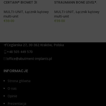
CERTAIN® BIOMET 3I
STRAUMANN BONE LEVEL®.
MULTI-UNIT
,
Łącznik kątowy
MULTI-UNIT
,
Łącznik kątowy
multi-unit
multi-unit
€
59.00
€
59.00
Ceglarska 27, 30-362 Kraków, Polska
+48 505 449 570
office@abutment-implants.pl
INFORMACJE
Strona główna
O nas
Opinie
Prezentacja