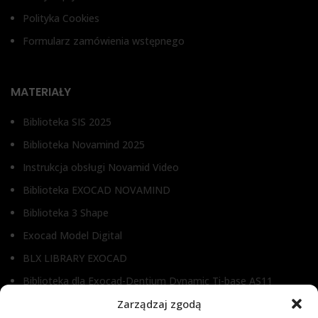
Polityka Cookies
Formularz zamówienia wstępnego
MATERIAŁY
Biblioteka SIS 2025
Biblioteka Novamind 2025
Instrukcja obsługi Novamid Video
Biblioteka EXOCAD NOVAMIND
Biblioteka 3 Shape
Exocad Model Digital
BLX LIBRARY EXOCAD
Biblioteka dla Exocad-Dentium Dynamic Ti-base AS11
Zarządzaj zgodą
Biblioteka dla Dental Wings