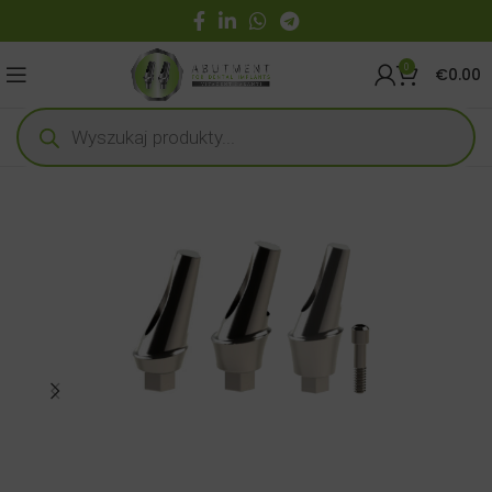
0
€
0.00