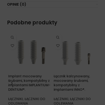
OPINIE (0)
Podobne produkty
Implant mocowany
Łącznik kalcynowany,
Łąc
śrubami, kompatybilny z
mocowany śrubami,
śru
implantami IMPLANTIUM-
kompatybilny z
CA
DENTIUM®.
implantami INNO®.
ŁĄC
ŁĄCZNIKI
,
ŁĄCZNIKI DO
ŁĄCZNIKI
,
ŁĄCZNIKI DO
KĄ
ODLEWANIA
ODLEWANIA
€
39