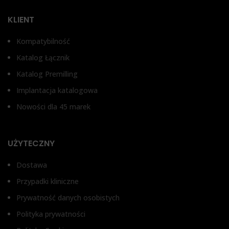
TYP ŁĄCZNIKA
TYP ŁĄCZNIKA
2
KLIENT
Bez antyrotacji, Z
Bez antyrotacji, Z
zabezpieczeniem przed
zabezpieczeniem przed
T
Kompatybilność
obrotem
obrotem
Katalog Łącznik
Łą
Katalog Premilling
Implantacja katalogowa
Nowości dla 45 marek
UŻYTECZNY
Dostawa
Przypadki kliniczne
Prywatność danych osobistych
Polityka prywatności