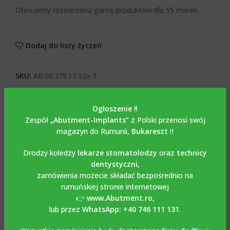
Oferujemy różnorodną gamę produktów dla 55 marek.
Dodaj do listy życzeń
SKU:
AB.06.375.17.12x-1
Kategorie:
ŁĄCZNIKI
,
ŁĄCZNIKI KĄTOWE
Ogłoszenie ‼️
Tagi:
Łącznik kątowy 17°
,
Most pochylony 17°
,
Tytan
Zespół
„Abutment-Implants”
z Polski przenosi swój
Share:
magazyn do Rumunii,
Bukareszt
‼️
Drodzy koledzy
lekarze stomatolodzy
oraz
technicy
OPIS
dentystyczni
,
Opis
zamówienia możecie składać bezpośrednio na
rumuńskiej stronie internetowej
Łącznik kątowy 17
° ze śrubą
👉
www.Abutment.ro
,
lub przez
WhatsApp: +40 746 111 131
.
kompatybilny z
ALPHA BIO