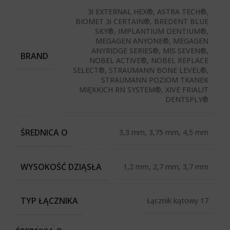
3i EXTERNAL HEX®, ASTRA TECH®,
BIOMET 3i CERTAIN®, BREDENT BLUE
SKY®, IMPLANTIUM DENTIUM®,
MEGAGEN ANYONE®, MEGAGEN
ANYRIDGE SERIES®, MIS SEVEN®,
BRAND
NOBEL ACTIVE®, NOBEL REPLACE
SELECT®, STRAUMANN BONE LEVEL®,
STRAUMANN POZIOM TKANEK
MIĘKKICH RN SYSTEM®, XIVE FRIALIT
DENTSPLY®
ŚREDNICA O
3,3 mm, 3,75 mm, 4,5 mm
WYSOKOŚĆ DZIĄSŁA
1,2 mm, 2,7 mm, 3,7 mm
TYP ŁĄCZNIKA
Łącznik kątowy 17