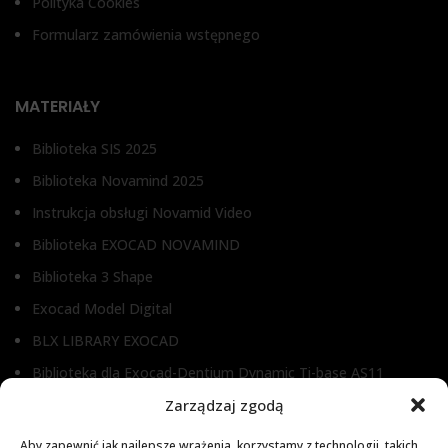
Polityka Cookies
Formularz zamówienia wstępnego
MATERIAŁY
Biblioteka SIS 2025
Biblioteka Novamind 2025
Instrukcja obsługi Novamid Video
Biblioteka EXOCAD NOVAMIND
Biblioteka 3 Shape
Exocad Model Digital
BLX LIBRARY EXOCAD
Biblioteka dla Exocad-Dentium Dynamic Ti-base AS11
Biblioteka dla Dental Wings
Zarządzaj zgodą
Biblioteka dla Exocad
Aby zapewnić jak najlepsze wrażenia, korzystamy z technologii, takich