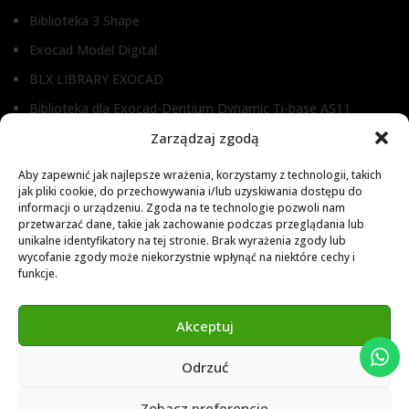
Biblioteka 3 Shape
Exocad Model Digital
BLX LIBRARY EXOCAD
Biblioteka dla Exocad-Dentium Dynamic Ti-base AS11
Biblioteka dla Dental Wings
Zarządzaj zgodą
Biblioteka dla Exocad
Aby zapewnić jak najlepsze wrażenia, korzystamy z technologii, takich
jak pliki cookie, do przechowywania i/lub uzyskiwania dostępu do
Exocad Novamaind library 3.2
informacji o urządzeniu. Zgoda na te technologie pozwoli nam
przetwarzać dane, takie jak zachowanie podczas przeglądania lub
3Shape 2024 Library
unikalne identyfikatory na tej stronie. Brak wyrażenia zgody lub
Exocad 2024 Library
wycofanie zgody może niekorzystnie wpłynąć na niektóre cechy i
funkcje.
Novamind bredent blueski 2025
Genius Ti-Base Library Exocad Novamaind 2024
Akceptuj
Odrzuć
© 2024 Abutment Implants PL. All rights reserved
Zobacz preferencje