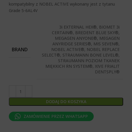
kompatybilny z NOBEL ACTIVE wykonany jest z tytanu
Grade 5-6AL4V
3i EXTERNAL HEX®, BIOMET 3i
CERTAIN®, BREDENT BLUE SKY®,
MEGAGEN ANYONE®, MEGAGEN
ANYRIDGE SERIES®, MIS SEVEN®,
BRAND
NOBEL ACTIVE®, NOBEL REPLACE
SELECT®, STRAUMANN BONE LEVEL®,
STRAUMANN POZIOM TKANEK
MIĘKKICH RN SYSTEM®, XIVE FRIALIT
DENTSPLY®
DODAJ DO KOSZYKA
ZAMÓWIENIE PRZEZ WHATSAPP