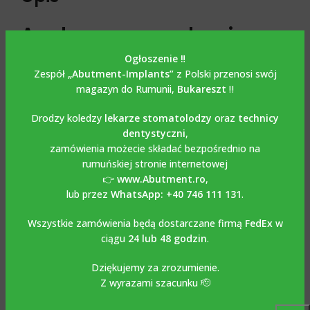
Analogowe urządzenie
wielofunkcyjne /
Ogłoszenie ‼️
Zespół
„Abutment-Implants”
z Polski przenosi swój
analogowe cyfrowe
magazyn do Rumunii,
Bukareszt
‼️
urządzenie wielofunkcyjne
Drodzy koledzy
lekarze stomatolodzy
oraz
technicy
dentystyczni
,
kompatybilne z NOBEL
zamówienia możecie składać bezpośrednio na
ACTIVE
rumuńskiej stronie internetowej
👉
www.Abutment.ro
,
lub przez
WhatsApp: +40 746 111 131
.
Analogowe urządzenie wielofunkcyjne / analogowe cyfrowe
urządzenie wielofunkcyjne kompatybilne z NOBEL ACTIVE
Wszystkie zamówienia będą dostarczane firmą
FedEx
w
ciągu
24 lub 48 godzin
.
ma podwójne zastosowanie i może być używany zarówno
na klasycznym modelu gipsowym, jak i na modelu
Dziękujemy za zrozumienie.
wydrukowanym przy użyciu bibliotek Exocad, Dental Wings,
Z wyrazami szacunku 🫡
3 Shape, które można pobrać za darmo ze strony
www.abutment.ro. Wykonany jest z tytanu Grade 5-6AL4V