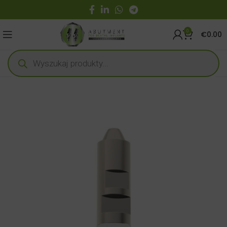
0
€
0.00