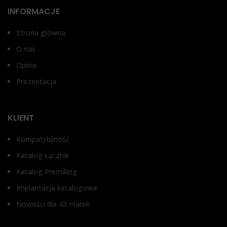
TKANEK MIĘKKICH RN
INFORMACJE
SYSTEM®, XIVE FRIALIT
3,
DENTSPLY®
Strona główna
W
WYSOKOŚĆ DZIĄSŁA
O nas
Opinie
3,
1 mm, 2 mm, 3 mm
Prezentacja
T
TYP ŁĄCZNIKA
KLIENT
Łą
Bez antyrotacji, Z
ką
zabezpieczeniem przed
Kompatybilność
obrotem
Katalog Łącznik
Katalog Premilling
Implantacja katalogowa
Nowości dla 45 marek