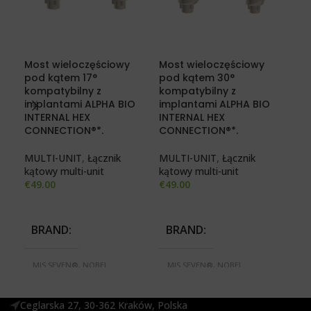
Most wieloczęściowy
Most wieloczęściowy
Pro
pod kątem 17°
pod kątem 30°
wie
kompatybilny z
kompatybilny z
kom
implantami ALPHA BIO
implantami ALPHA BIO
imp
INTERNAL HEX
INTERNAL HEX
INT
CONNECTION®*.
CONNECTION®*.
CO
MULTI-UNIT
,
Łącznik
MULTI-UNIT
,
Łącznik
MUL
kątowy multi-unit
kątowy multi-unit
pro
€
49.00
€
49.00
€
30
BRAND
BRAND
B
MIS SEVEN®, NOBEL
MIS SEVEN®, NOBEL
3i
ACTIVE®, NOBEL REPLACE
ACTIVE®, NOBEL REPLACE
3i
SELECT®, STRAUMANN
SELECT®, STRAUMANN
SK
BONE LEVEL®
BONE LEVEL®
AC
Ceglarska 27, 30-362 Kraków, Polska
S