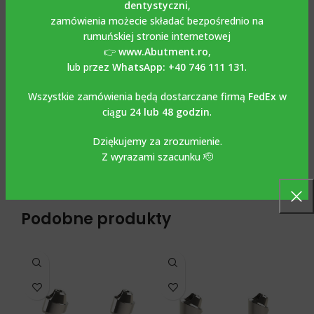
dentystyczni
,
Implantium -Dentium
wykonany jest z Tytanu Grade 5-
zamówienia możecie składać bezpośrednio na
6AL4V. Śruba jest dołączona do zestawu. Zalecany
rumuńskiej stronie internetowej
moment obrotowy 15 Ncm. Służy do pokrycia Multi Unity,
👉
www.Abutment.ro
,
gdy pozostaje on wkręcony w implant oraz do konformacji
lub przez
WhatsApp: +40 746 111 131
.
tkanek miękkich wokół niego. Ponieważ jest wykonana z
tytanu, może być wielokrotnie używana poprzez sterylizację
Wszystkie zamówienia będą dostarczane firmą
FedEx
w
bez modyfikacji. Stosuje się go razem z klasycznym
ciągu
24 lub 48 godzin
.
kluczem protetycznym.
Dziękujemy za zrozumienie.
Z wyrazami szacunku 🫡
OPINIE (0)
Podobne produkty