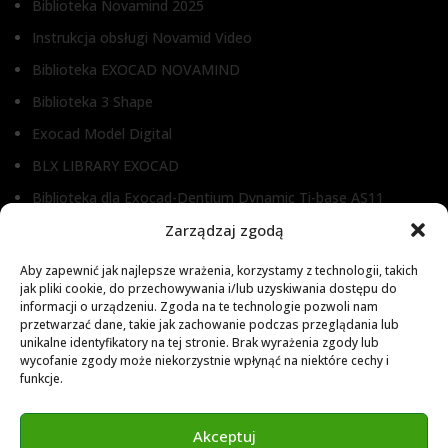
Biblioteka Novamind 2025
Instrukcja obsługi Novamid Video
Biblioteka EXOCAD NOVAMIND
Biblioteka 3 Shape
Exocad Model Digital
BLX LIBRARY EXOCAD
Biblioteka dla Exocad-Dentium Dynamic Ti-base AS11
Biblioteka dla Dental Wings
Zarządzaj zgodą
Biblioteka dla Exocad
Aby zapewnić jak najlepsze wrażenia, korzystamy z technologii, takich
jak pliki cookie, do przechowywania i/lub uzyskiwania dostępu do
Exocad Novamaind library 3.2
informacji o urządzeniu. Zgoda na te technologie pozwoli nam
3Shape 2024 Library
przetwarzać dane, takie jak zachowanie podczas przeglądania lub
unikalne identyfikatory na tej stronie. Brak wyrażenia zgody lub
Exocad 2024 Library
wycofanie zgody może niekorzystnie wpłynąć na niektóre cechy i
funkcje.
Novamind bredent blueski 2025
Genius Ti-Base Library Exocad Novamaind 2024
Akceptuj