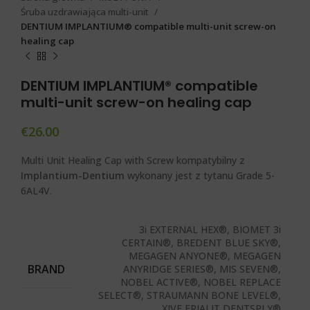
Śruba uzdrawiająca multi-unit
DENTIUM IMPLANTIUM® compatible multi-unit screw-on
healing cap
DENTIUM IMPLANTIUM® compatible
multi-unit screw-on healing cap
€
26.00
Multi Unit Healing Cap with Screw kompatybilny z
Implantium-Dentium
wykonany jest z tytanu Grade 5-
6AL4V.
3i EXTERNAL HEX®, BIOMET 3i
CERTAIN®, BREDENT BLUE SKY®,
MEGAGEN ANYONE®, MEGAGEN
BRAND
ANYRIDGE SERIES®, MIS SEVEN®,
NOBEL ACTIVE®, NOBEL REPLACE
SELECT®, STRAUMANN BONE LEVEL®,
XIVE FRIALIT DENTSPLY®