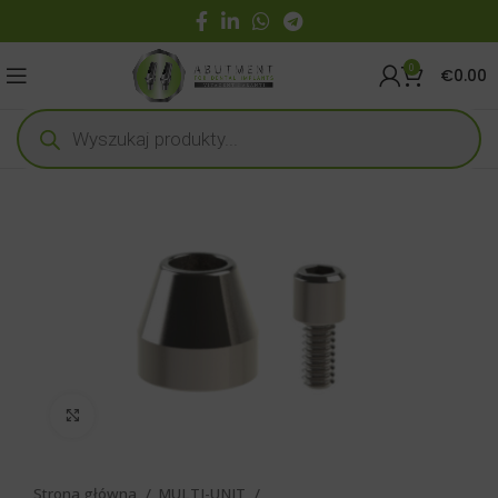
0
€
0.00
Click to enlarge
Strona główna
MULTI-UNIT