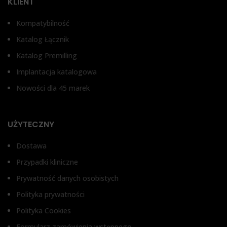
KLIENT
Bez antyrotacji, Z
zabezpieczeniem przed
Be
Kompatybilność
obrotem
za
o
Katalog Łącznik
Katalog Premilling
Implantacja katalogowa
Nowości dla 45 marek
UŻYTECZNY
Dostawa
Przypadki kliniczne
Prywatność danych osobistych
Polityka prywatności
Polityka Cookies
Formularz zamówienia wstępnego