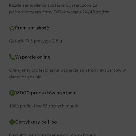
Każde zamówienie zostanie dostarczone za
pośrednictwem firmy FeDex wciągu 24/48 godzin
Premium jakość
Gatunki Ti 5 precyzja 2-5 μ
Wsparcie online
Oferujemy profesjonalne wsparcie ze strony ekspertów w
danej dziedzinie.
13000 produktów na stanie
1300 produktów 55 różnych marek
Certyfikaty ce I iso
Produkty są sprawdzane pod mikroskopem.