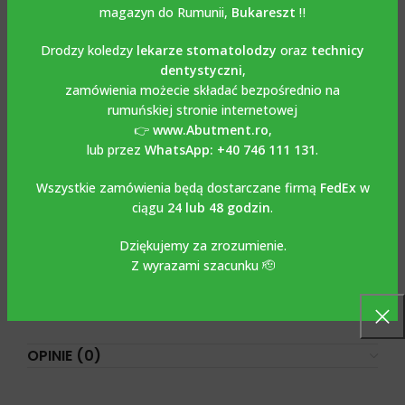
Cylinder tymczasowy Multi Unit Titanium ze śrubą /
magazyn do Rumunii,
Bukareszt
‼️
Temporary Cylinder compatible with ALPHA BIO
INTERNAL HEX CONNECTION
Drodzy koledzy
lekarze stomatolodzy
oraz
technicy
dentystyczni
,
Cylinder tymczasowy Multi Unit Titanium ze śrubą /
zamówienia możecie składać bezpośrednio na
Temporary Cylinder compatible with ALPHA BIO INTERNAL
rumuńskiej stronie internetowej
HEX CONNECTION
wykonany jest z tytanu Grade 5-6AL4V.
👉
www.Abutment.ro
,
Śruba jest dołączona do zestawu. Zalecany moment
lub przez
WhatsApp: +40 746 111 131
.
obrotowy 15 Ncm. Służy do wykonywania przykręcanych
uzupełnień tymczasowych w multi unitach. Rowki obecne
Wszystkie zamówienia będą dostarczane firmą
FedEx
w
na stronie cylindrycznej umożliwiają dobrą retencję
ciągu
24 lub 48 godzin
.
materiałów do uzupełnień tymczasowych. Stosuje się go
razem z klasycznym kluczem protetycznym. Można go
Dziękujemy za zrozumienie.
używać zarówno do prac klasycznych, jak i cyfrowych z
Z wyrazami szacunku 🫡
wykorzystaniem bibliotek Exocad, Dental Wings, 3 Shape,
które można pobrać za darmo ze strony
www.abutment.ro
.
OPINIE (0)