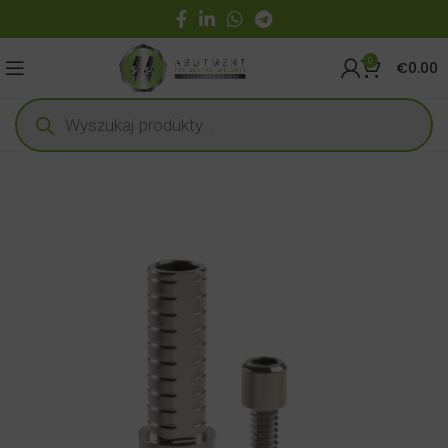
0
€
0.00