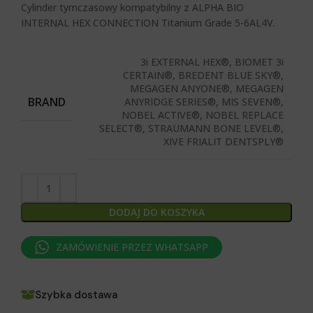
Cylinder tymczasowy kompatybilny z ALPHA BIO
INTERNAL HEX CONNECTION
Titanium Grade 5-6AL4V.
3i EXTERNAL HEX®, BIOMET 3i
CERTAIN®, BREDENT BLUE SKY®,
MEGAGEN ANYONE®, MEGAGEN
BRAND
ANYRIDGE SERIES®, MIS SEVEN®,
NOBEL ACTIVE®, NOBEL REPLACE
SELECT®, STRAUMANN BONE LEVEL®,
XIVE FRIALIT DENTSPLY®
DODAJ DO KOSZYKA
ZAMÓWIENIE PRZEZ WHATSAPP
Szybka dostawa