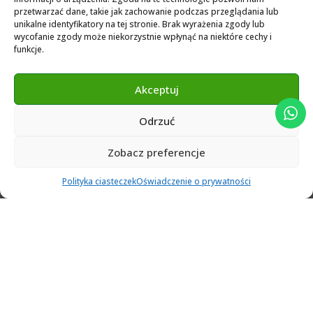
przetwarzać dane, takie jak zachowanie podczas przeglądania lub
3Shape 2024 Library
unikalne identyfikatory na tej stronie. Brak wyrażenia zgody lub
Exocad 2024 Library
wycofanie zgody może niekorzystnie wpłynąć na niektóre cechy i
funkcje.
Novamind bredent blueski 2025
Genius Ti-Base Library Exocad Novamaind 2024
Akceptuj
Odrzuć
© 2024 Abutment Implants PL. All rights reserved
Zobacz preferencje
0
Polityka ciasteczek
Oświadczenie o prywatności
Ulubione
Cart
Klient
Menu