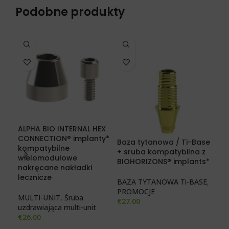
Podobne produkty
ALPHA BIO INTERNAL HEX
CONNECTION® implanty*
Baza tytanowa / Ti-Base
Baz
kompatybilne
+ sruba kompatybilna z
+SR
wielomodułowe
BIOHORIZONS® implants*
St
nakręcane nakładki
imp
lecznicze
BAZA TYTANOWA Ti-BASE
,
PROMOCJE
BA
MULTI-UNIT
,
Śruba
€
27.00
PR
uzdrawiająca multi-unit
€
27
€
26.00