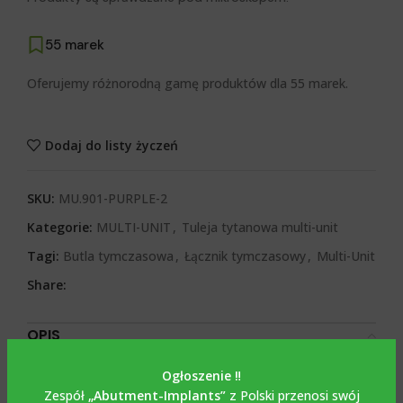
55 marek
Oferujemy różnorodną gamę produktów dla 55 marek.
Dodaj do listy życzeń
SKU:
MU.901-PURPLE-2
Kategorie:
MULTI-UNIT
,
Tuleja tytanowa multi-unit
Tagi:
Butla tymczasowa
,
Łącznik tymczasowy
,
Multi-Unit
Share:
OPIS
Opis
Ogłoszenie ‼️
Zespół
„Abutment-Implants”
z Polski przenosi swój