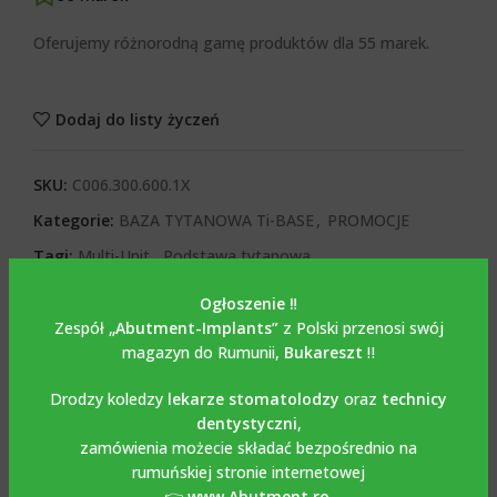
Oferujemy różnorodną gamę produktów dla 55 marek.
Dodaj do listy życzeń
SKU:
C006.300.600.1X
Kategorie:
BAZA TYTANOWA Ti-BASE
,
PROMOCJE
Tagi:
Multi-Unit
,
Podstawa tytanowa
Share:
Ogłoszenie ‼️
Zespół
„Abutment-Implants”
z Polski przenosi swój
OPIS
magazyn do Rumunii,
Bukareszt
‼️
Opis
Drodzy koledzy
lekarze stomatolodzy
oraz
technicy
dentystyczni
,
Baza din titan / Ti-Base cu
zamówienia możecie składać bezpośrednio na
rumuńskiej stronie internetowej
surub compatibil cu
👉
www.Abutment.ro
,