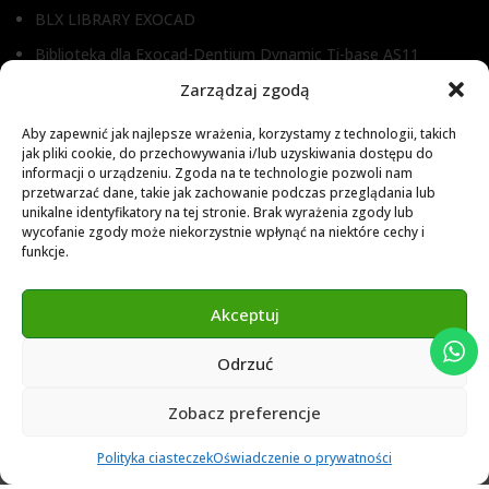
BLX LIBRARY EXOCAD
Biblioteka dla Exocad-Dentium Dynamic Ti-base AS11
Zarządzaj zgodą
Biblioteka dla Dental Wings
Biblioteka dla Exocad
Aby zapewnić jak najlepsze wrażenia, korzystamy z technologii, takich
jak pliki cookie, do przechowywania i/lub uzyskiwania dostępu do
Exocad Novamaind library 3.2
informacji o urządzeniu. Zgoda na te technologie pozwoli nam
przetwarzać dane, takie jak zachowanie podczas przeglądania lub
3Shape 2024 Library
unikalne identyfikatory na tej stronie. Brak wyrażenia zgody lub
Exocad 2024 Library
wycofanie zgody może niekorzystnie wpłynąć na niektóre cechy i
funkcje.
Novamind bredent blueski 2025
Genius Ti-Base Library Exocad Novamaind 2024
Akceptuj
Odrzuć
© 2024 Abutment Implants PL. All rights reserved
Zobacz preferencje
0
Polityka ciasteczek
Oświadczenie o prywatności
Ulubione
Cart
Klient
Menu