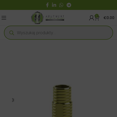
0
€
0.00