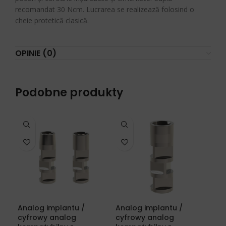
recomandat 30 Ncm.
Lucrarea se realizează folosind o
cheie protetică clasică.
OPINIE (0)
Podobne produkty
Analog implantu /
Analog implantu /
Ana
cyfrowy analog
cyfrowy analog
cyf