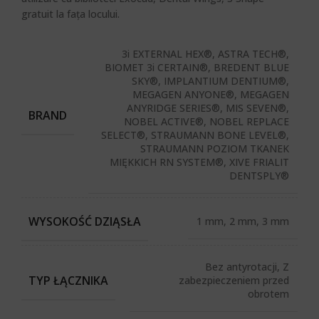
gratuit la fața locului.
3i EXTERNAL HEX®, ASTRA TECH®,
BIOMET 3i CERTAIN®, BREDENT BLUE
SKY®, IMPLANTIUM DENTIUM®,
MEGAGEN ANYONE®, MEGAGEN
ANYRIDGE SERIES®, MIS SEVEN®,
BRAND
NOBEL ACTIVE®, NOBEL REPLACE
SELECT®, STRAUMANN BONE LEVEL®,
STRAUMANN POZIOM TKANEK
MIĘKKICH RN SYSTEM®, XIVE FRIALIT
DENTSPLY®
WYSOKOŚĆ DZIĄSŁA
1 mm, 2 mm, 3 mm
Bez antyrotacji, Z
TYP ŁĄCZNIKA
zabezpieczeniem przed
obrotem