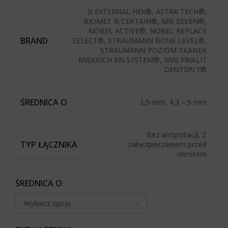
3i EXTERNAL HEX®, ASTRA TECH®,
BIOMET 3i CERTAIN®, MIS SEVEN®,
NOBEL ACTIVE®, NOBEL REPLACE
BRAND
SELECT®, STRAUMANN BONE LEVEL®,
STRAUMANN POZIOM TKANEK
MIĘKKICH RN SYSTEM®, XIVE FRIALIT
DENTSPLY®
ŚREDNICA O
3,5 mm, 4,3 – 5 mm
Bez antyrotacji, Z
TYP ŁĄCZNIKA
zabezpieczeniem przed
obrotem
ŚREDNICA O