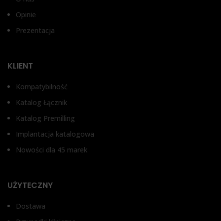
WYSOKOŚĆ DZIĄSŁA
3,
Opinie
TYP ŁĄCZNIKA
2 mm, 4 mm
Prezentacja
W
Bez antyrotacji, Z
zabezpieczeniem przed
TYP ŁĄCZNIKA
obrotem
2
KLIENT
Łącznik prosty
Kompatybilność
T
Katalog Łącznik
Łą
Katalog Premilling
Implantacja katalogowa
Nowości dla 45 marek
UŻYTECZNY
Dostawa