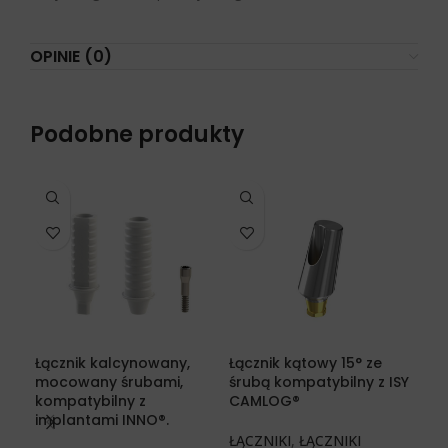
OPINIE (0)
Podobne produkty
Łącznik kalcynowany,
Łącznik kątowy 15° ze
Łąc
mocowany śrubami,
śrubą kompatybilny z ISY
śru
kompatybilny z
CAMLOG®
Me
implantami INNO®.
ser
ŁĄCZNIKI
,
ŁĄCZNIKI