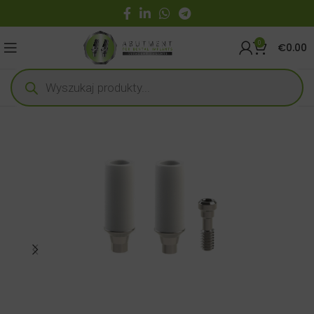
0
€
0.00