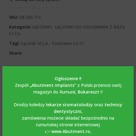
SKU:
08.350.71x
Kategorie:
ŁĄCZNIKI
,
ŁĄCZNIKI DO ODLEWANIA Z BAZĄ
Cr-Co
Tagi:
Łącznik UCLA
,
Podstawa Co-Cr
Share:
OPIS
Opis
Ogłoszenie ‼️
Zespół
„Abutment-Implants”
z Polski przenosi swój
magazyn do Rumunii,
Bukareszt
‼️
Uchwyt do wypalania na
bazie Co-Cr / UCLA ze
Drodzy koledzy
lekarze stomatolodzy
oraz
technicy
dentystyczni
,
śrubą kompatybilną z
zamówienia możecie składać bezpośrednio na
rumuńskiej stronie internetowej
NOBEL ACTIVE.
👉
www.Abutment.ro
,