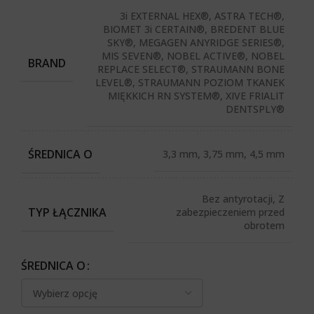
3i EXTERNAL HEX®, ASTRA TECH®,
BIOMET 3i CERTAIN®, BREDENT BLUE
SKY®, MEGAGEN ANYRIDGE SERIES®,
MIS SEVEN®, NOBEL ACTIVE®, NOBEL
BRAND
REPLACE SELECT®, STRAUMANN BONE
LEVEL®, STRAUMANN POZIOM TKANEK
MIĘKKICH RN SYSTEM®, XIVE FRIALIT
DENTSPLY®
ŚREDNICA O
3,3 mm, 3,75 mm, 4,5 mm
Bez antyrotacji, Z
TYP ŁĄCZNIKA
zabezpieczeniem przed
obrotem
ŚREDNICA O