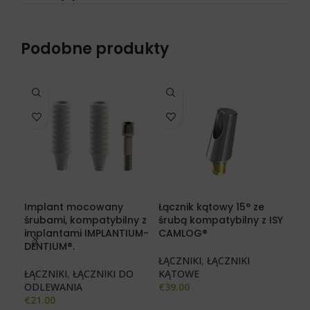
Podobne produkty
Implant mocowany
Łącznik kątowy 15° ze
Łąc
śrubami, kompatybilny z
śrubą kompatybilny z ISY
śru
implantami IMPLANTIUM-
CAMLOG®
ALP
DENTIUM®.
CO
ŁĄCZNIKI
,
ŁĄCZNIKI
ŁĄCZNIKI
,
ŁĄCZNIKI DO
KĄTOWE
ŁĄC
ODLEWANIA
€
39.00
KĄ
€
21.00
€
29