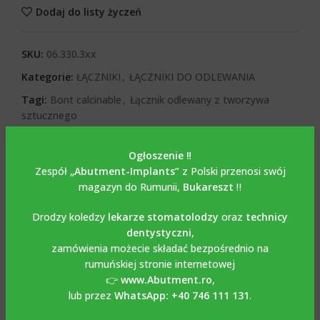
Dodaj do listy życzeń
SKU:
06.330.3xx
Kategorie:
ŁĄCZNIKI
,
ŁĄCZNIKI DO ODLEWANIA
Tagi:
Bont calcinable
,
Łącznik odlewany z tworzywa
sztucznego
Share:
Ogłoszenie ‼️
Zespół
„Abutment-Implants”
z Polski przenosi swój
OPIS
magazyn do Rumunii,
Bukareszt
‼️
Opis
Drodzy koledzy
lekarze stomatolodzy
oraz
technicy
Przykręcany mostek
dentystyczni
,
zamówienia możecie składać bezpośrednio na
kalcynacyjny
rumuńskiej stronie internetowej
👉
www.Abutment.ro
,
kompatybilny z MIS SEVEN
lub przez
WhatsApp: +40 746 111 131
.