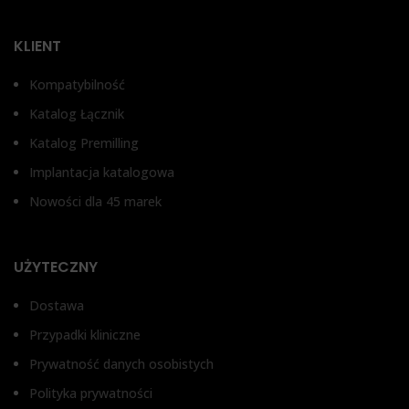
W
Bez antyrotacji, Z
zabezpieczeniem przed
TYP ŁĄCZNIKA
KLIENT
obrotem
1,
Kompatybilność
Łącznik prosty
T
Katalog Łącznik
Katalog Premilling
Łą
Implantacja katalogowa
Nowości dla 45 marek
UŻYTECZNY
Dostawa
Przypadki kliniczne
Prywatność danych osobistych
Polityka prywatności