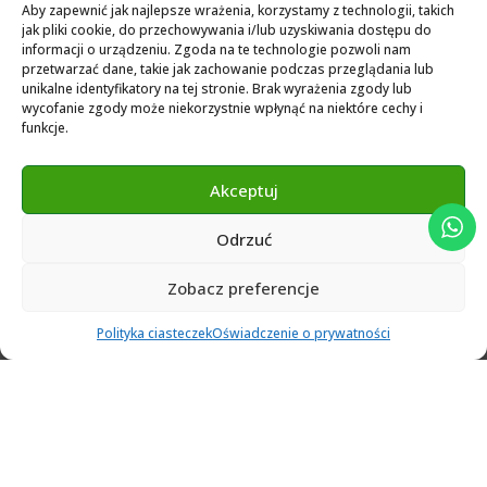
Biblioteka dla Exocad
Aby zapewnić jak najlepsze wrażenia, korzystamy z technologii, takich
jak pliki cookie, do przechowywania i/lub uzyskiwania dostępu do
Exocad Novamaind library 3.2
informacji o urządzeniu. Zgoda na te technologie pozwoli nam
przetwarzać dane, takie jak zachowanie podczas przeglądania lub
3Shape 2024 Library
unikalne identyfikatory na tej stronie. Brak wyrażenia zgody lub
Exocad 2024 Library
wycofanie zgody może niekorzystnie wpłynąć na niektóre cechy i
funkcje.
Novamind bredent blueski 2025
Genius Ti-Base Library Exocad Novamaind 2024
Akceptuj
Odrzuć
© 2024 Abutment Implants PL. All rights reserved
Zobacz preferencje
0
Polityka ciasteczek
Oświadczenie o prywatności
Ulubione
Cart
Klient
Menu