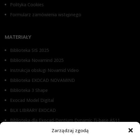
Polityka Cookies
Formularz zamówienia wstępnego
MATERIAŁY
Biblioteka SIS 2025
Biblioteka Novamind 2025
Instrukcja obsługi Novamid Video
Biblioteka EXOCAD NOVAMIND
Biblioteka 3 Shape
Exocad Model Digital
BLX LIBRARY EXOCAD
Biblioteka dla Exocad-Dentium Dynamic Ti-base AS11
Biblioteka dla Dental Wings
Zarządzaj zgodą