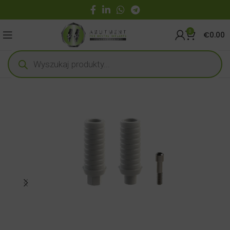
0
€
0.00