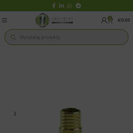
0
€
0.00