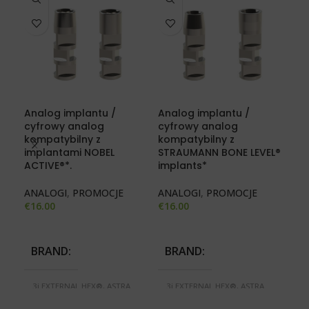
Analog implantu /
Analog implantu /
cyfrowy analog
cyfrowy analog
Baz
kompatybilny z
kompatybilny z
+ S
implantami NOBEL
STRAUMANN BONE LEVEL®
Bre
ACTIVE®*.
implants*
imp
ANALOGI
,
PROMOCJE
ANALOGI
,
PROMOCJE
BA
€
16.00
€
16.00
PR
€
27
BRAND
BRAND
B
3i EXTERNAL HEX®, ASTRA
3i EXTERNAL HEX®, ASTRA
TECH®, BIOMET 3i
TECH®, BIOMET 3i
3i
CERTAIN®, BREDENT BLUE
CERTAIN®, BREDENT BLUE