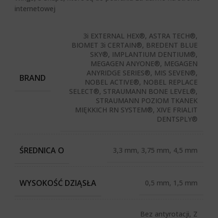
internetowej
3i EXTERNAL HEX®, ASTRA TECH®,
BIOMET 3i CERTAIN®, BREDENT BLUE
SKY®, IMPLANTIUM DENTIUM®,
MEGAGEN ANYONE®, MEGAGEN
ANYRIDGE SERIES®, MIS SEVEN®,
BRAND
NOBEL ACTIVE®, NOBEL REPLACE
SELECT®, STRAUMANN BONE LEVEL®,
STRAUMANN POZIOM TKANEK
MIĘKKICH RN SYSTEM®, XIVE FRIALIT
DENTSPLY®
ŚREDNICA O
3,3 mm, 3,75 mm, 4,5 mm
WYSOKOŚĆ DZIĄSŁA
0,5 mm, 1,5 mm
Bez antyrotacji, Z