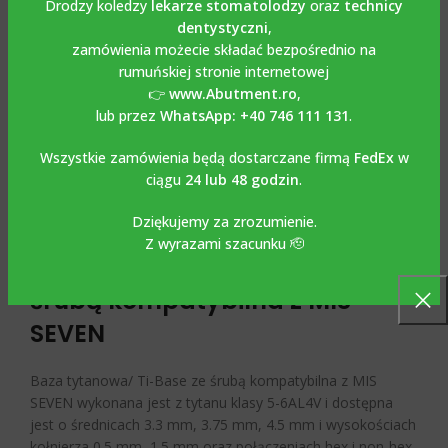
Drodzy koledzy
lekarze stomatolodzy
oraz
technicy
dentystyczni
,
OPIS
zamówienia możecie składać bezpośrednio na
Opis
rumuńskiej stronie internetowej
👉
www.Abutment.ro
,
lub przez
WhatsApp: +40 746 111 131
.
Baza tytanowa/ Ti-Base ze
Wszystkie zamówienia będą dostarczane firmą
FedEx
w
śrubą kompatybilna z MIS
ciągu
24 lub 48 godzin
.
SEVEN
Dziękujemy za zrozumienie.
Z wyrazami szacunku 🫡
Baza tytanowa/ Ti-Base ze
śrubą kompatybilna z MIS
SEVEN
Baza tytanowa/ Ti-Base ze śrubą kompatybilna z MIS
SEVEN wykonana jest z tytanu klasy 5-6AL4V i dostępna
jest o średnicach 3.3 mm, 3.75 mm, 4.5 mm i wysokościach
kołnierza 0.5 mm, 1.5 mm oraz połączeniach hex i non-hex.