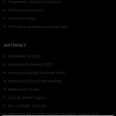
Prywatność danych osobistych
Polityka prywatności
Polityka Cookies
Formularz zamówienia wstępnego
MATERIAŁY
Biblioteka SIS 2025
Biblioteka Novamind 2025
Instrukcja obsługi Novamid Video
Biblioteka EXOCAD NOVAMIND
Biblioteka 3 Shape
Exocad Model Digital
BLX LIBRARY EXOCAD
Biblioteka dla Exocad-Dentium Dynamic Ti-base AS11