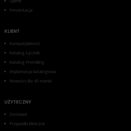
Opinie
1 mm, 2 mm, 3 mm, 4 mm
Prezentacja
Bez antyrotacji, Z
Be
zabezpieczeniem przed
za
obrotem
o
KLIENT
Kompatybilność
Katalog Łącznik
Katalog Premilling
Implantacja katalogowa
Nowości dla 45 marek
UŻYTECZNY
Dostawa
Przypadki kliniczne