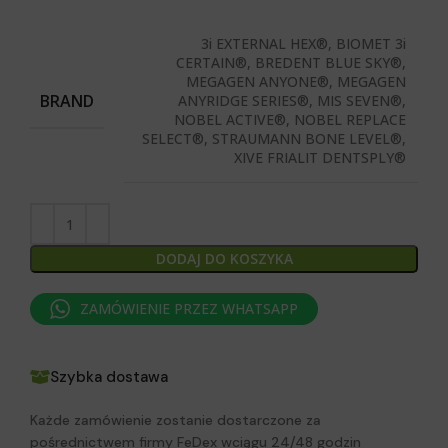
3i EXTERNAL HEX®, BIOMET 3i
CERTAIN®, BREDENT BLUE SKY®,
MEGAGEN ANYONE®, MEGAGEN
BRAND
ANYRIDGE SERIES®, MIS SEVEN®,
NOBEL ACTIVE®, NOBEL REPLACE
SELECT®, STRAUMANN BONE LEVEL®,
XIVE FRIALIT DENTSPLY®
DODAJ DO KOSZYKA
ZAMÓWIENIE PRZEZ WHATSAPP
Szybka dostawa
Każde zamówienie zostanie dostarczone za
pośrednictwem firmy FeDex wciągu 24/48 godzin