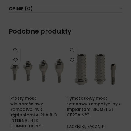
OPINIE (0)
Podobne produkty
Prosty most
Tymczasowy most
Ty
wieloczęściowy
tytanowy kompatybilny z
tyt
kompatybilny z
implantami BIOMET 3i
imp
implantami ALPHA BIO
CERTAIN®*.
DEN
INTERNAL HEX
CONNECTION®*.
ŁĄCZNIKI
,
ŁĄCZNIKI
ŁĄC