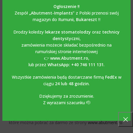
Unit Titanium ze śrubą /
Ogłoszenie ‼️
Temporary Cylinder
Zespół
„Abutment-Implants”
z Polski przenosi swój
magazyn do Rumunii,
Bukareszt
‼️
compatible with 3I
Drodzy koledzy
lekarze stomatolodzy
oraz
technicy
EXTERNAL HEX
dentystyczni
,
zamówienia możecie składać bezpośrednio na
Cylinder tymczasowy Titanium Multi Unit z wkrętem /
rumuńskiej stronie internetowej
Cylinder tymczasowy kompatybilny z 3I EXTERNAL HEX
👉
www.Abutment.ro
,
wykonany jest z tytanu Grade 5-6AL4V. Śruba jest
lub przez
WhatsApp: +40 746 111 131
.
dołączona do zestawu. Zalecany moment obrotowy 15
Ncm. Służy do wykonywania przykręcanych uzupełnień
Wszystkie zamówienia będą dostarczane firmą
FedEx
w
tymczasowych w multi unitach. Rowki obecne na stronie
ciągu
24 lub 48 godzin
.
cylindrycznej umożliwiają dobrą retencję materiałów do
Dziękujemy za zrozumienie.
uzupełnień tymczasowych. Stosuje się go razem z
Z wyrazami szacunku 🫡
klasycznym kluczem protetycznym. Można go używać
zarówno do prac klasycznych, jak i cyfrowych z
wykorzystaniem bibliotek Exocad, Dental Wings, 3 Shape,
które można pobrać za darmo ze strony
www.abutment.ro
.