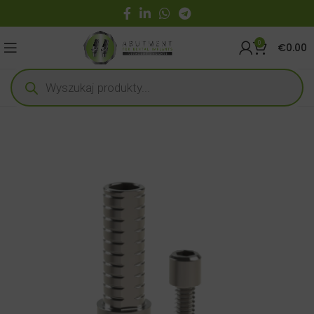
0
€
0.00