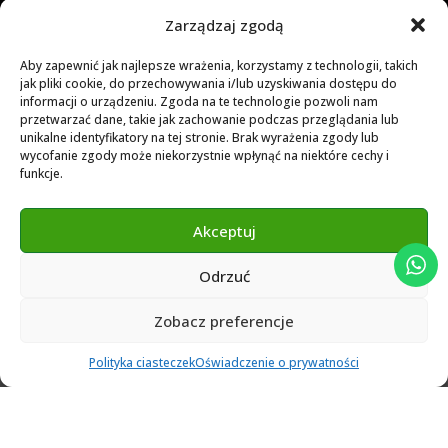
Biblioteka dla Dental Wings
Zarządzaj zgodą
Biblioteka dla Exocad
Aby zapewnić jak najlepsze wrażenia, korzystamy z technologii, takich
jak pliki cookie, do przechowywania i/lub uzyskiwania dostępu do
Exocad Novamaind library 3.2
informacji o urządzeniu. Zgoda na te technologie pozwoli nam
przetwarzać dane, takie jak zachowanie podczas przeglądania lub
3Shape 2024 Library
unikalne identyfikatory na tej stronie. Brak wyrażenia zgody lub
Exocad 2024 Library
wycofanie zgody może niekorzystnie wpłynąć na niektóre cechy i
funkcje.
Novamind bredent blueski 2025
Genius Ti-Base Library Exocad Novamaind 2024
Akceptuj
Odrzuć
© 2024 Abutment Implants PL. All rights reserved
Zobacz preferencje
0
Polityka ciasteczek
Oświadczenie o prywatności
Ulubione
Cart
Klient
Menu