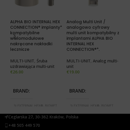
ALPHA BIO INTERNAL HEX
Analog Multi Unit /
DE
CONNECTION® implanty*
analogowo cyfrowy
com
kompatybilne
multi unit kompatybilny z
scr
wielomodułowe
implantami ALPHA BIO
nakręcane nakładki
INTERNAL HEX
MUL
lecznicze
CONNECTION®*.
uzd
€
26
MULTI-UNIT
,
Śruba
MULTI-UNIT
,
Analog multi-
uzdrawiająca multi-unit
unit
€
26.00
€
19.00
B
3i
BRAND
BRAND
3i
S
M
3i EXTERNAL HEX®, BIOMET
3i EXTERNAL HEX®, BIOMET
SE
3i CERTAIN®, BREDENT BLUE
3i CERTAIN®, BREDENT BLUE
N
SKY®, MEGAGEN ANYONE®,
SKY®, MEGAGEN ANYONE®,
RE
Ceglarska 27, 30-362 Kraków, Polska
MEGAGEN ANYRIDGE
MEGAGEN ANYRIDGE
S
SERIES®, MIS SEVEN®,
SERIES®, MIS SEVEN®,
XI
+48 505 449 570
NOBEL ACTIVE®, NOBEL
NOBEL ACTIVE®, NOBEL