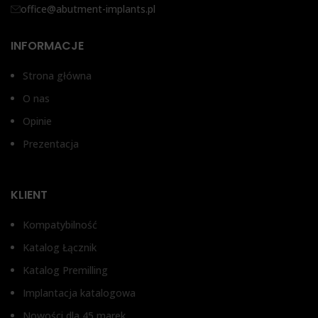
REPLACE SELECT®,
REPLACE SELECT®,
office@abutment-implants.pl
STRAUMANN BONE LEVEL®,
STRAUMANN BONE LEVEL®,
XIVE FRIALIT DENTSPLY®
XIVE FRIALIT DENTSPLY®
INFORMACJE
Strona główna
O nas
Opinie
Prezentacja
KLIENT
Kompatybilność
Katalog Łącznik
Katalog Premilling
Implantacja katalogowa
Nowości dla 45 marek