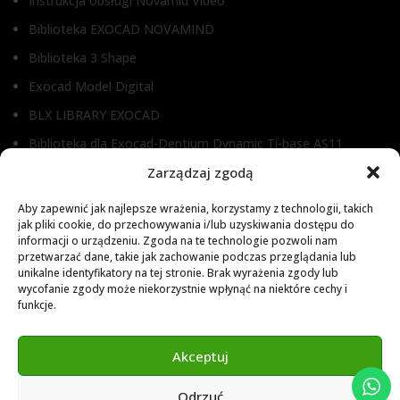
Instrukcja obsługi Novamid Video
Biblioteka EXOCAD NOVAMIND
Biblioteka 3 Shape
Exocad Model Digital
BLX LIBRARY EXOCAD
Biblioteka dla Exocad-Dentium Dynamic Ti-base AS11
Biblioteka dla Dental Wings
Zarządzaj zgodą
Biblioteka dla Exocad
Aby zapewnić jak najlepsze wrażenia, korzystamy z technologii, takich
jak pliki cookie, do przechowywania i/lub uzyskiwania dostępu do
Exocad Novamaind library 3.2
informacji o urządzeniu. Zgoda na te technologie pozwoli nam
przetwarzać dane, takie jak zachowanie podczas przeglądania lub
3Shape 2024 Library
unikalne identyfikatory na tej stronie. Brak wyrażenia zgody lub
Exocad 2024 Library
wycofanie zgody może niekorzystnie wpłynąć na niektóre cechy i
funkcje.
Novamind bredent blueski 2025
Genius Ti-Base Library Exocad Novamaind 2024
Akceptuj
Odrzuć