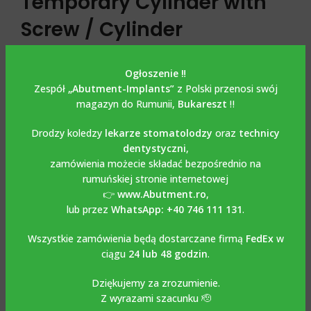
Temporary Cylinder with
Screw / Cylinder
tymczasowy
Ogłoszenie ‼️
kompatybilny z
Zespół
„Abutment-Implants”
z Polski przenosi swój
magazyn do Rumunii,
Bukareszt
‼️
STRAUMANN BONE LEVEL
Drodzy koledzy
lekarze stomatolodzy
oraz
technicy
Cylinder tymczasowy Multi Unit Titanium ze śrubą / Cylinder
dentystyczni
,
tymczasowy kompatybilny z STRAUMANN BONE LEVEL
zamówienia możecie składać bezpośrednio na
wykonany jest z tytanu o gradacji 5-6AL4V. Śruba jest
rumuńskiej stronie internetowej
dołączona do zestawu. Zalecany moment obrotowy 15
👉
www.Abutment.ro
,
Ncm. Służy do wykonywania przykręcanych uzupełnień
lub przez
WhatsApp: +40 746 111 131
.
tymczasowych w multi unitach. Rowki obecne na stronie
cylindrycznej umożliwiają dobrą retencję materiałów do
Wszystkie zamówienia będą dostarczane firmą
FedEx
w
uzupełnień tymczasowych. Stosuje się go razem z
ciągu
24 lub 48 godzin
.
klasycznym kluczem protetycznym. Można go używać
Dziękujemy za zrozumienie.
zarówno do prac klasycznych, jak i cyfrowych z
Z wyrazami szacunku 🫡
wykorzystaniem bibliotek Exocad, Dental Wings, 3 Shape,