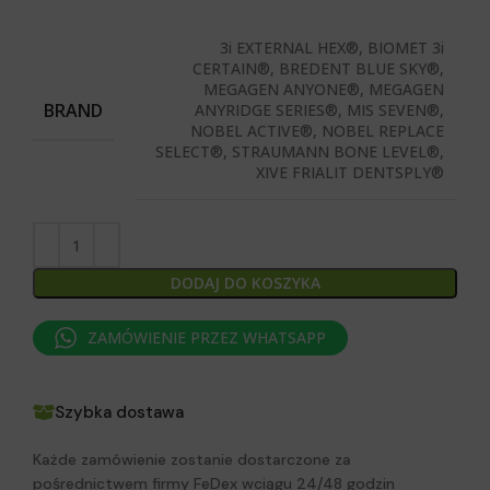
3i EXTERNAL HEX®, BIOMET 3i
CERTAIN®, BREDENT BLUE SKY®,
MEGAGEN ANYONE®, MEGAGEN
BRAND
ANYRIDGE SERIES®, MIS SEVEN®,
NOBEL ACTIVE®, NOBEL REPLACE
SELECT®, STRAUMANN BONE LEVEL®,
XIVE FRIALIT DENTSPLY®
DODAJ DO KOSZYKA
ZAMÓWIENIE PRZEZ WHATSAPP
Szybka dostawa
Każde zamówienie zostanie dostarczone za
pośrednictwem firmy FeDex wciągu 24/48 godzin