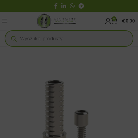
0
€
0.00