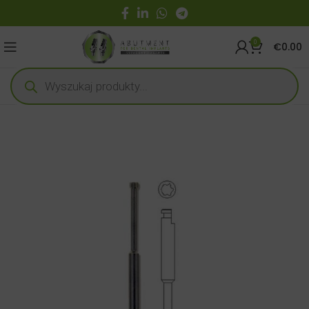
0
€
0.00