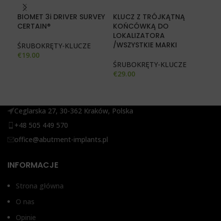
BIOMET 3i DRIVER SURVEY
KLUCZ Z TRÓJKĄTNĄ
KL
CERTAIN®️
KOŃCÓWKĄ DO
DY
LOKALIZATORA
/WSZYSTKIE MARKI
ŚRUBOKRĘTY-KLUCZE
ŚR
€
19.00
€
16
ŚRUBOKRĘTY-KLUCZE
€
29.00
Ceglarska 27, 30-362 Kraków, Polska
+48 505 449 570
office@abutment-implants.pl
INFORMACJE
Strona główna
O nas
Opinie