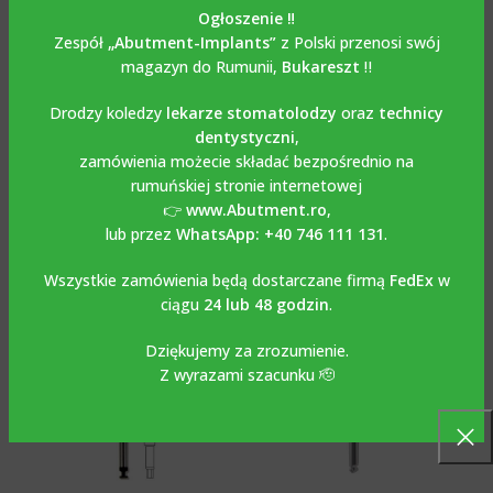
OPIS
Ogłoszenie ‼️
Opis
Zespół
„Abutment-Implants”
z Polski przenosi swój
magazyn do Rumunii,
Bukareszt
‼️
ŚRUBOKRĘT DRIVER DO FIZJODYSPENSERA STRAUMANN
Drodzy koledzy
lekarze stomatolodzy
oraz
technicy
SOFT TISSUE LEVEL RN SYSTEM®️
dentystyczni
,
zamówienia możecie składać bezpośrednio na
rumuńskiej stronie internetowej
OPINIE (0)
👉
www.Abutment.ro
,
lub przez
WhatsApp: +40 746 111 131
.
Podobne produkty
Wszystkie zamówienia będą dostarczane firmą
FedEx
w
ciągu
24 lub 48 godzin
.
Dziękujemy za zrozumienie.
Z wyrazami szacunku 🫡