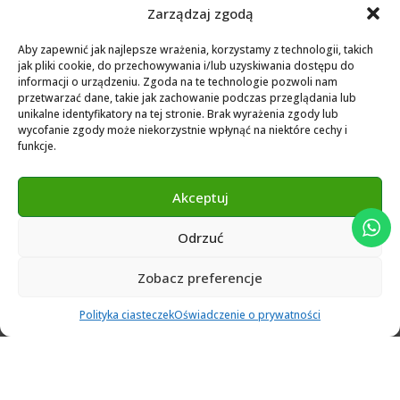
Biblioteka dla Dental Wings
Zarządzaj zgodą
Biblioteka dla Exocad
Aby zapewnić jak najlepsze wrażenia, korzystamy z technologii, takich
jak pliki cookie, do przechowywania i/lub uzyskiwania dostępu do
Exocad Novamaind library 3.2
informacji o urządzeniu. Zgoda na te technologie pozwoli nam
przetwarzać dane, takie jak zachowanie podczas przeglądania lub
3Shape 2024 Library
unikalne identyfikatory na tej stronie. Brak wyrażenia zgody lub
Exocad 2024 Library
wycofanie zgody może niekorzystnie wpłynąć na niektóre cechy i
funkcje.
Novamind bredent blueski 2025
Genius Ti-Base Library Exocad Novamaind 2024
Akceptuj
Odrzuć
© 2024 Abutment Implants PL. All rights reserved
Zobacz preferencje
0
Polityka ciasteczek
Oświadczenie o prywatności
Ulubione
Cart
Klient
Menu