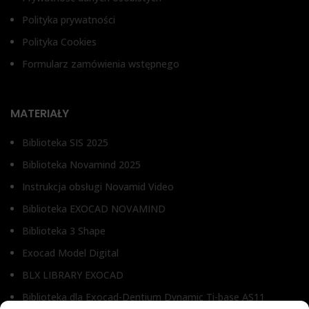
Polityka prywatności
Polityka Cookies
Formularz zamówienia wstępnego
MATERIAŁY
Biblioteka SIS 2025
Biblioteka Novamind 2025
Instrukcja obsługi Novamid Video
Biblioteka EXOCAD NOVAMIND
Biblioteka 3 Shape
Exocad Model Digital
BLX LIBRARY EXOCAD
Biblioteka dla Exocad-Dentium Dynamic Ti-base AS11