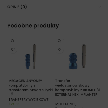
OPINIE (0)
Podobne produkty
MEGAGEN ANYONE®
Transfer
Tra
kompatybilny z
wielostanowiskowy
kom
transferem otwartej łyżki
kompatybilny z BIOMET 3i
IMP
EXTERNAL HEX IMPLANTS®.
TRANSFERY WYCISKOWE
MUL
€
21.00
MULTI-UNIT
,
Tra