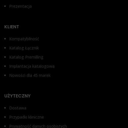
STRAUMANN BONE LEVEL®,
Prezentacja
STRAUMANN POZIOM
TKANEK MIĘKKICH RN
SYSTEM®, XIVE FRIALIT
DENTSPLY®
KLIENT
Kompatybilność
Katalog Łącznik
Katalog Premilling
Implantacja katalogowa
Nowości dla 45 marek
UŻYTECZNY
Dostawa
Przypadki kliniczne
Prywatność danych osobistych