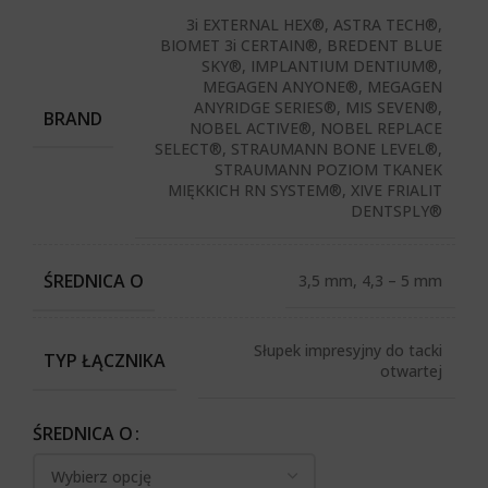
3i EXTERNAL HEX®, ASTRA TECH®,
BIOMET 3i CERTAIN®, BREDENT BLUE
SKY®, IMPLANTIUM DENTIUM®,
MEGAGEN ANYONE®, MEGAGEN
ANYRIDGE SERIES®, MIS SEVEN®,
BRAND
NOBEL ACTIVE®, NOBEL REPLACE
SELECT®, STRAUMANN BONE LEVEL®,
STRAUMANN POZIOM TKANEK
MIĘKKICH RN SYSTEM®, XIVE FRIALIT
DENTSPLY®
ŚREDNICA O
3,5 mm, 4,3 – 5 mm
Słupek impresyjny do tacki
TYP ŁĄCZNIKA
otwartej
ŚREDNICA O