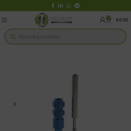
0
€
0.00