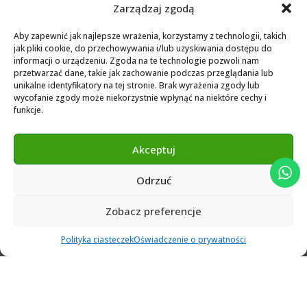
Biblioteka dla Dental Wings
Zarządzaj zgodą
Biblioteka dla Exocad
Aby zapewnić jak najlepsze wrażenia, korzystamy z technologii, takich
jak pliki cookie, do przechowywania i/lub uzyskiwania dostępu do
Exocad Novamaind library 3.2
informacji o urządzeniu. Zgoda na te technologie pozwoli nam
3Shape 2024 Library
przetwarzać dane, takie jak zachowanie podczas przeglądania lub
unikalne identyfikatory na tej stronie. Brak wyrażenia zgody lub
Exocad 2024 Library
wycofanie zgody może niekorzystnie wpłynąć na niektóre cechy i
funkcje.
Novamind bredent blueski 2025
Genius Ti-Base Library Exocad Novamaind 2024
Akceptuj
Odrzuć
© 2024 Abutment Implants PL. All rights reserved
Zobacz preferencje
0
Polityka ciasteczek
Oświadczenie o prywatności
Ulubione
Cart
Klient
Menu