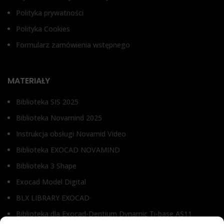
Polityka prywatności
Polityka Cookies
Formularz zamówienia wstępnego
MATERIAŁY
Biblioteka SIS 2025
Biblioteka Novamind 2025
Instrukcja obsługi Novamid Video
Biblioteka EXOCAD NOVAMIND
Biblioteka 3 Shape
Exocad Model Digital
BLX LIBRARY EXOCAD
Biblioteka dla Exocad-Dentium Dynamic Ti-base AS11