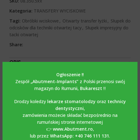
SKU:
08.350.5xx
Kategoria:
TRANSFERY WYCISKOWE
Tagi:
Obróbki wciskowe
,
Otwarty transfer łyżki
,
Słupek do
odcisków dla techniki otwartej tacy
,
Słupek impresyjny do
tacki otwartej
Share:
OPIS
Opis
Ogłoszenie ‼️
Zespół
„Abutment-Implants”
z Polski przenosi swój
Transfer wyciskowy/
magazyn do Rumunii,
Bukareszt
‼️
transfer wyciskowy do
Drodzy koledzy
lekarze stomatolodzy
oraz
technicy
dentystyczni
,
łyżki otwartej lub
zamówienia możecie składać bezpośrednio na
zamkniętej kompatybilny z
rumuńskiej stronie internetowej
👉
www.Abutment.ro
,
NOBEL ACTIVE
lub przez
WhatsApp: +40 746 111 131
.