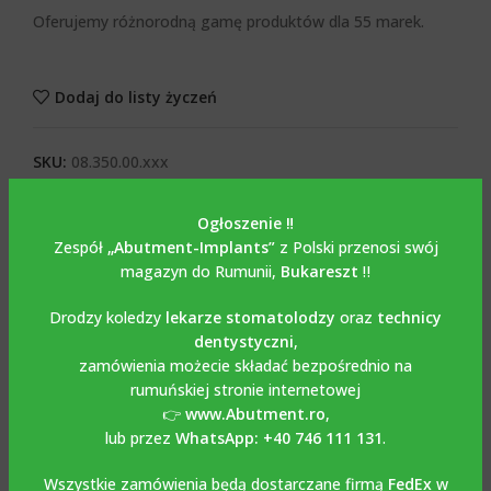
Oferujemy różnorodną gamę produktów dla 55 marek.
Dodaj do listy życzeń
SKU:
08.350.00.xxx
Kategorie:
ŁĄCZNIKI
,
ŁĄCZNIKI PROSTE
Ogłoszenie ‼️
Tagi:
Łącznik prosty
,
Łącznik prosty ze śrubą mocującą
,
Zespół
„Abutment-Implants”
z Polski przenosi swój
Tytan
magazyn do Rumunii,
Bukareszt
‼️
Share:
Drodzy koledzy
lekarze stomatolodzy
oraz
technicy
dentystyczni
,
OPIS
zamówienia możecie składać bezpośrednio na
Opis
rumuńskiej stronie internetowej
👉
www.Abutment.ro
,
Prosty nakręcany nypel
lub przez
WhatsApp: +40 746 111 131
.
kompatybilny z NOBEL
Wszystkie zamówienia będą dostarczane firmą
FedEx
w