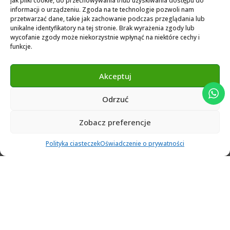
jak pliki cookie, do przechowywania i/lub uzyskiwania dostępu do
Exocad Novamaind library 3.2
informacji o urządzeniu. Zgoda na te technologie pozwoli nam
przetwarzać dane, takie jak zachowanie podczas przeglądania lub
3Shape 2024 Library
unikalne identyfikatory na tej stronie. Brak wyrażenia zgody lub
Exocad 2024 Library
wycofanie zgody może niekorzystnie wpłynąć na niektóre cechy i
funkcje.
Novamind bredent blueski 2025
Genius Ti-Base Library Exocad Novamaind 2024
Akceptuj
Odrzuć
© 2024 Abutment Implants PL. All rights reserved
Zobacz preferencje
0
Polityka ciasteczek
Oświadczenie o prywatności
Ulubione
Cart
Klient
Menu