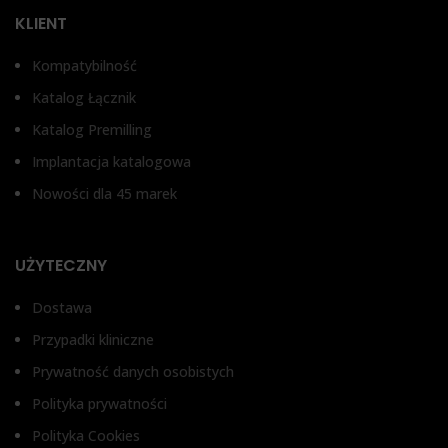
Bez antyrotacji, Z
zabezpieczeniem przed
TYP ŁĄCZNIKA
KLIENT
obrotem
1,
Kompatybilność
Łącznik prosty
T
Katalog Łącznik
Katalog Premilling
Łą
Implantacja katalogowa
Nowości dla 45 marek
UŻYTECZNY
Dostawa
Przypadki kliniczne
Prywatność danych osobistych
Polityka prywatności
Polityka Cookies