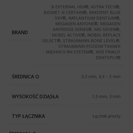
3i EXTERNAL HEX®, ASTRA TECH®,
BIOMET 3i CERTAIN®, BREDENT BLUE
SKY®, IMPLANTIUM DENTIUM®,
MEGAGEN ANYONE®, MEGAGEN
ANYRIDGE SERIES®, MIS SEVEN®,
BRAND
NOBEL ACTIVE®, NOBEL REPLACE
SELECT®, STRAUMANN BONE LEVEL®,
STRAUMANN POZIOM TKANEK
MIĘKKICH RN SYSTEM®, XIVE FRIALIT
DENTSPLY®
ŚREDNICA O
3,5 mm, 4,3 – 5 mm
WYSOKOŚĆ DZIĄSŁA
1,5 mm, 3 mm
TYP ŁĄCZNIKA
Łącznik prosty