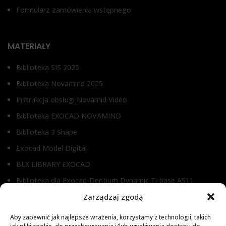
Formularz zamówienia wstępnego
MATERIAŁY
Biblioteka SIS 2025
Biblioteka Novamind 2025
Instrukcja obsługi Novamid Video
Biblioteka EXOCAD NOVAMIND
Biblioteka 3 Shape
Exocad Model Digital
BLX LIBRARY EXOCAD
Biblioteka dla Exocad-Dentium Dynamic Ti-base AS11
Biblioteka dla Dental Wings
Zarządzaj zgodą
Biblioteka dla Exocad
Aby zapewnić jak najlepsze wrażenia, korzystamy z technologii, takich