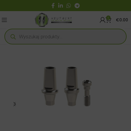
0
€
0.00