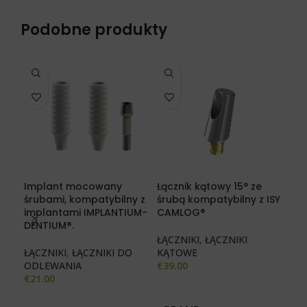
Podobne produkty
Implant mocowany
Łącznik kątowy 15° ze
Łąc
śrubami, kompatybilny z
śrubą kompatybilny z ISY
śru
implantami IMPLANTIUM-
CAMLOG®
ALP
DENTIUM®.
CO
ŁĄCZNIKI
,
ŁĄCZNIKI
ŁĄCZNIKI
,
ŁĄCZNIKI DO
KĄTOWE
ŁĄC
ODLEWANIA
€
39.00
KĄ
€
21.00
€
29