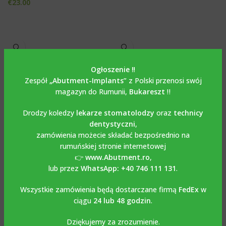
€
23.00
Ogłoszenie ‼️
Zespół
„Abutment-Implants”
z Polski przenosi swój
magazyn do Rumunii,
Bukareszt
‼️
Drodzy koledzy
lekarze stomatolodzy
oraz
technicy
dentystyczni
,
zamówienia możecie składać bezpośrednio na
Prosty most wieloczęściowy
Śruba gojąca/śruba
rumuńskiej stronie internetowej
kompatybilny z implantami
przezdziąsłowa
👉
www.Abutment.ro
,
XIVE FRIALIT® DENTSPLY*.
kompatybilna z BIOMET 3i
lub przez
WhatsApp: +40 746 111 131
.
CERTAIN® implants*
MULTI-UNIT
,
Łącznik prosty
multi-unit
Wszystkie zamówienia będą dostarczane firmą
ŚRUBY GOJĄCE
FedEx
w
€
39.00
€
18.00
ciągu
24 lub 48 godzin
.
Dziękujemy za zrozumienie.