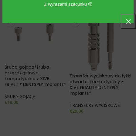
Z wyrazami szacunku 🫡
Śruba gojąca/śruba
przezdziąsłowa
Transfer wyciskowy do łyżki
kompatybilna z XIVE
otwartej kompatybilny z
FRIALIT® DENTSPLY implants*
XIVE FRIALIT® DENTSPLY
implants*
ŚRUBY GOJĄCE
€
18.00
TRANSFERY WYCISKOWE
€
29.00