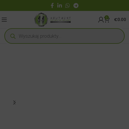
0
€
0.00