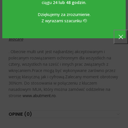
ma konstrukcję
ciągu
24 lub 48 godzin
.
Nobel
Dziękujemy za zrozumienie.
Z wyrazami szacunku 🫡
Biocare
. Obecnie multi unit jest najbardziej akceptowanym i
polecanym rozwiązaniem ochronnym dla wszystkich na
cztery, wszystkich na sześć i innych prac związanych z
wkręcaniem.Prace mogą być wykonywane zarówno przez
wersję klasyczną jak i cyfrową.Zalecany moment obrotowy
30Ncm. Do stosowania w połączeniu z kluczem
nasadowym MUA, który można zamówić oddzielnie na
stronie
www.abutment.ro
.
OPINIE (0)