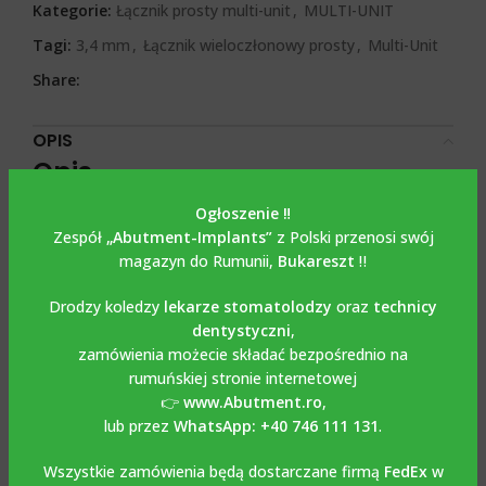
Kategorie:
Łącznik prosty multi-unit
,
MULTI-UNIT
Tagi:
3,4 mm
,
Łącznik wieloczłonowy prosty
,
Multi-Unit
Share:
OPIS
Opis
Ogłoszenie ‼️
Bont Multi unit straight
Zespół
„Abutment-Implants”
z Polski przenosi swój
magazyn do Rumunii,
Bukareszt
‼️
kompatybilny z NOBEL
REPLACE SELECT
Drodzy koledzy
lekarze stomatolodzy
oraz
technicy
dentystyczni
,
zamówienia możecie składać bezpośrednio na
Prosty Multi-Unit Bont kompatybilny z NOBEL REPLACE
rumuńskiej stronie internetowej
SELECT wykonany jest z tytanu Grade 5-6AL4V i dostępny
👉
www.Abutment.ro
,
jest dla średnic 3.5 mm, 4.3 mm, 5 mm i wysokości dziąsła
lub przez
WhatsApp: +40 746 111 131
.
1 mm, 2 mm, 3 mm i 4 mm.Połączenie ma precyzję 2-
5m.Część ochronna Multi-Unit, w której wkręca się pracę,
Wszystkie zamówienia będą dostarczane firmą
FedEx
w