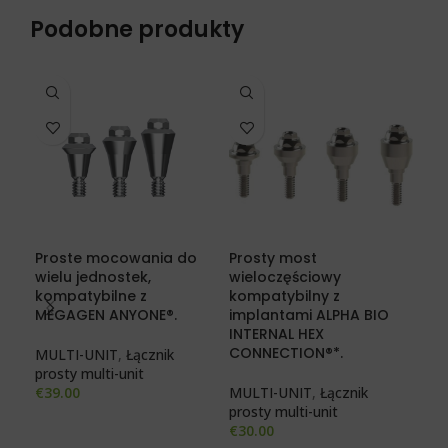
Podobne produkty
Proste mocowania do
Prosty most
Ty
wielu jednostek,
wieloczęściowy
Mul
kompatybilne z
kompatybilny z
kom
MEGAGEN ANYONE®.
implantami ALPHA BIO
im
INTERNAL HEX
ANY
CONNECTION®*.
MULTI-UNIT
,
Łącznik
prosty multi-unit
MUL
€
39.00
MULTI-UNIT
,
Łącznik
unit
prosty multi-unit
€
29
€
30.00