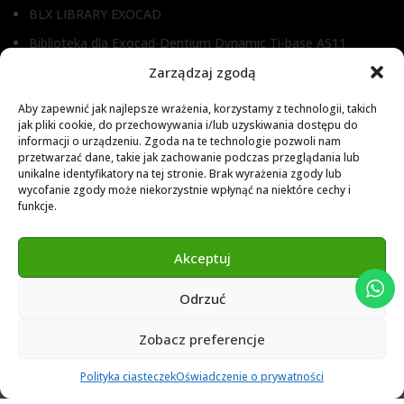
BLX LIBRARY EXOCAD
Biblioteka dla Exocad-Dentium Dynamic Ti-base AS11
Biblioteka dla Dental Wings
Zarządzaj zgodą
Biblioteka dla Exocad
Aby zapewnić jak najlepsze wrażenia, korzystamy z technologii, takich
jak pliki cookie, do przechowywania i/lub uzyskiwania dostępu do
Exocad Novamaind library 3.2
informacji o urządzeniu. Zgoda na te technologie pozwoli nam
przetwarzać dane, takie jak zachowanie podczas przeglądania lub
3Shape 2024 Library
unikalne identyfikatory na tej stronie. Brak wyrażenia zgody lub
Exocad 2024 Library
wycofanie zgody może niekorzystnie wpłynąć na niektóre cechy i
funkcje.
Novamind bredent blueski 2025
Genius Ti-Base Library Exocad Novamaind 2024
Akceptuj
Odrzuć
© 2024 Abutment Implants PL. All rights reserved
Zobacz preferencje
0
Polityka ciasteczek
Oświadczenie o prywatności
Ulubione
Cart
Klient
Menu