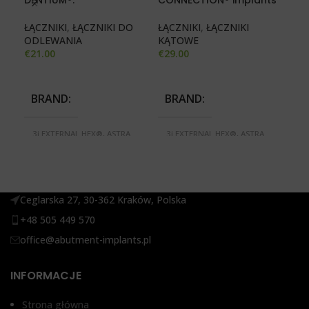
DENTIUM®.
CONNECTION® implants*
ser
ŁĄCZNIKI
,
ŁĄCZNIKI DO
ŁĄCZNIKI
,
ŁĄCZNIKI
ŁĄC
ODLEWANIA
KĄTOWE
KĄ
€
21.00
€
29.00
€
29
BRAND
BRAND
B
3i EXTERNAL HEX®, ASTRA
3i EXTERNAL HEX®, ASTRA
3i
TECH®, BIOMET 3i
TECH®, BIOMET 3i
TE
CERTAIN®, BREDENT BLUE
CERTAIN®, BREDENT BLUE
CE
SKY®, MEGAGEN ANYRIDGE
SKY®, IMPLANTIUM
S
SERIES®, MIS SEVEN®,
DENTIUM®, MEGAGEN
D
NOBEL ACTIVE®, NOBEL
ANYONE®, MEGAGEN
A
REPLACE SELECT®,
ANYRIDGE SERIES®, MIS
AN
Ceglarska 27, 30-362 Kraków, Polska
STRAUMANN BONE LEVEL®,
SEVEN®, NOBEL ACTIVE®,
SE
STRAUMANN POZIOM
NOBEL REPLACE SELECT®,
NO
+48 505 449 570
TKANEK MIĘKKICH RN
STRAUMANN BONE LEVEL®,
S
SYSTEM®, XIVE FRIALIT
STRAUMANN POZIOM
S
office@abutment-implants.pl
DENTSPLY®
TKANEK MIĘKKICH RN
TK
SYSTEM®, XIVE FRIALIT
SY
DENTSPLY®
D
INFORMACJE
ŚREDNICA O
Strona główna
ŚREDNICA O
Ś