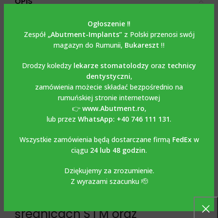
OPIS
Opis
Ogłoszenie ‼️
Zespół
„Abutment-Implants”
z Polski przenosi swój
Łącznik prosty ze śrubą
magazyn do Rumunii,
Bukareszt
‼️
kompatybilny z ISY
Drodzy koledzy
lekarze stomatolodzy
oraz
technicy
CAMLOG
dentystyczni
,
zamówienia możecie składać bezpośrednio na
rumuńskiej stronie internetowej
Łącznik prosty ze śrubą
👉
www.Abutment.ro
,
lub przez
WhatsApp: +40 746 111 131
.
kompatybilny z ISY CAMLOG
Wszystkie zamówienia będą dostarczane firmą
FedEx
w
Łącznik prosty
ze śrubą
ciągu
24 lub 48 godzin
.
kompatybilny z ISY CAMLOG
Dziękujemy za zrozumienie.
wykonany jest z tytanu klasy 5-
Z wyrazami szacunku 🫡
6AL4V i dostępny jest o
średnicach S i M oraz